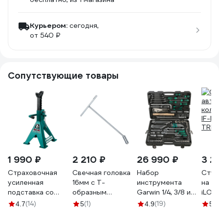
Курьером:
сегодня,
от 540 ₽
Сопутствующие товары
1 990 ₽
2 210 ₽
26 990 ₽
3 2
Страховочная
Свечная головка
Набор
Стул
усиленная
16мм с Т-
инструмента
на к
подставка со
образным
Garwin 1/4, 3/8 и
iLOF
штифтом
воротком Hans
1/2, 148 предметов
TRH6
(14)
(1)
(19)
(1
4.7
5
4.9
5
KRAFTOOL S-PIN 2
1305-15M16
640148