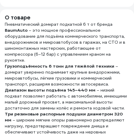
т, 290-420 мм
43465-2
О товаре
Пневматический домкрат подкатной 6 т от бренда
BaumAuto
– это мощное профессиональное
оборудование для подъёма коммерческого транспорта,
внедорожников и микроавтобусов в гаражах, на СТО и в
шиномонтажных мастерских, работающее от
компрессора (6–12 бар) с управлением краном на
рукоятке.
Грузоподъёмность 6 тонн для тяжёлой техники
–
домкрат уверенно поднимает крупные внедорожники,
микроавтобусы, лёгкие грузовики и коммерческий
транспорт, расширяя возможности автосервиса.
Диапазон высоты подъёма 145–440 мм
– низкий
подхват позволяет работать с автомобилями, имеющими
малый дорожный просвет, а максимальной высоты
достаточно для замены колёс и ремонта ходовой части.
Три резиновые распорные подушки диаметром 320
мм
– широкие мягкие опоры равномерно распределяют
нагрузку, предотвращают повреждение днища и
обеспечивают устойчивость даже на неровных