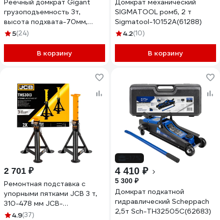
Реечный домкрат Gigant
Домкрат механический
грузоподъемность 3т,
SIGMATOOL ромб, 2 т
высота подхвата-70мм,
Sigmatool-10152A(61288)
высота подъема-1090мм,
5
(24)
4.2
(10)
GDR-3
В корзину
В корзину
-17%
4 410 ₽
2 701 ₽
5 300 ₽
Ремонтная подставка с
Домкрат подкатной
упорными пятками JCB 3 т,
гидравлический Scheppach
310-478 мм JCB-
2,5т Sch-TH32505C(62683)
TH53013(56957)
4.9
(37)