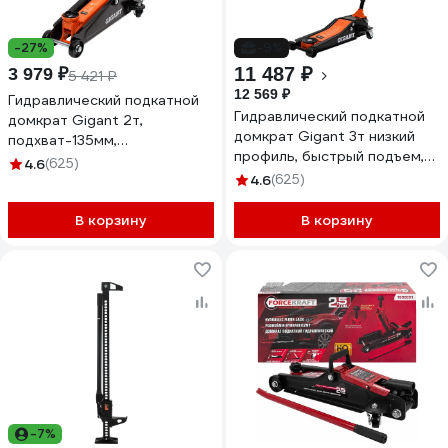
-27%
-9%
11 487 ₽
3 979 ₽
5 421 ₽
12 569 ₽
Гидравлический подкатной
Гидравлический подкатной
домкрат Gigant 2т,
домкрат Gigant 3т низкий
подхват-135мм,
профиль, быстрый подъем,
подъем-385мм, GSJ-2T
4.6
(625)
2х цилиндровый,
4.6
(625)
подхват-75мм,
подъем-515мм, GSJL-3T
В корзину
В корзину
-7%