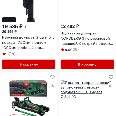
-3%
19 585 ₽
13 492 ₽
20 155 ₽
Подкатной домкрат
Реечный домкрат Gigant 5т,
NORDBERG 3т с резиновой
подхват 750мм, подъем
насадкой, быстрый подъем
1090мм, рабочий ход
N32030G
4.9
(108)
300мм, TRJ7310-5T
5
(24)
В корзину
В корзину