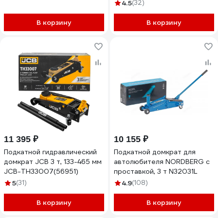
4.5
(32)
В корзину
В корзину
11 395 ₽
10 155 ₽
Подкатной гидравлический
Подкатной домкрат для
домкрат JCB 3 т, 133-465 мм
автолюбителя NORDBERG с
JCB-TH33007(56951)
проставкой, 3 т N32031L
5
(31)
4.9
(108)
В корзину
В корзину