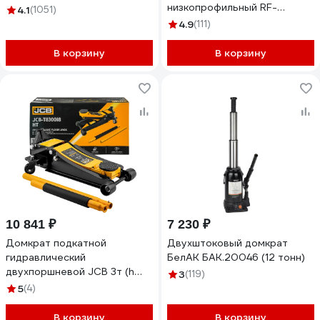
низкопрофильный RF-
4.1
(1051)
T92004/Euro/(15122)
4.9
(111)
В корзину
В корзину
10 841 ₽
7 230 ₽
Домкрат подкатной
Двухштоковый домкрат
гидравлический
БелАК БАК.20046 (12 тонн)
двухпоршневой JCB 3т (h
3
(119)
min 85мм, h max 430мм)
5
(4)
JCB-T830018 HT(66494)
В корзину
В корзину