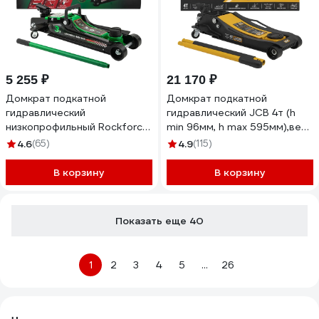
5 255 ₽
21 170 ₽
Домкрат подкатной
Домкрат подкатной
гидравлический
гидравлический JCB 4т (h
низкопрофильный Rockforce
min 96мм, h max 595мм),вес
3т RF-T825010(51088)
49,50 JCB-T815011L(65573)
4.6
(65)
4.9
(115)
В корзину
В корзину
Показать еще 40
1
2
3
4
5
...
26