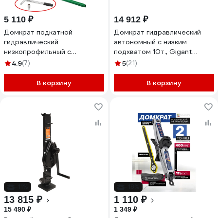
5 110 ₽
14 912 ₽
Домкрат подкатной
Домкрат гидравлический
гидравлический
автономный с низким
низкопрофильный с
подхватом 10т., Gigant
поворотной ручкой
GJLH-10
4.9
(7)
5
(21)
Rockforce 3 т RF-T825010+1
(62714)
В корзину
В корзину
-11%
-18%
13 815 ₽
1 110 ₽
15 490 ₽
1 349 ₽