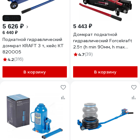
-13%
5 626 ₽
5 443 ₽
6 440 ₽
Домкрат подкатной
Подкатной гидравлический
гидравлический Forcekraft
домкрат KRAFT 3 т, кейс KT
2.5т (h min 90мм, h max
820005
400мм) в кейсе FK-
4.7
(39)
4.2
(316)
T830031DS(61302)
В корзину
В корзину