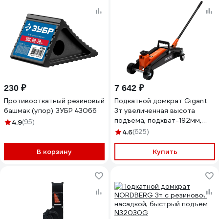
230 ₽
7 642 ₽
Противооткатный резиновый
Подкатной домкрат Gigant
башмак (упор) ЗУБР 43066
3т увеличенная высота
подъема, подхват-192мм,
4.9
(95)
подъем-533мм, GSJI-3T
4.6
(625)
В корзину
Купить