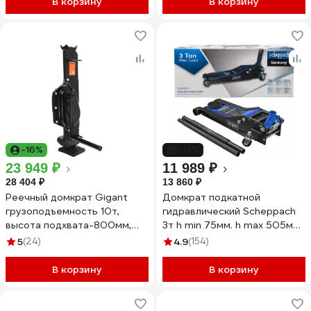
В корзину
В корзину
-16%
-13%
23 949 ₽
11 989 ₽
28 404 ₽
13 860 ₽
Реечный домкрат Gigant
Домкрат подкатной
грузоподъемность 10т,
гидравлический Scheppach
высота подхвата-800мм,
3т h min 75мм. h max 505мм
высота подъема-1190мм
Sch-TH33013(58721)
5
(24)
4.9
(154)
GDR-10
В корзину
В корзину