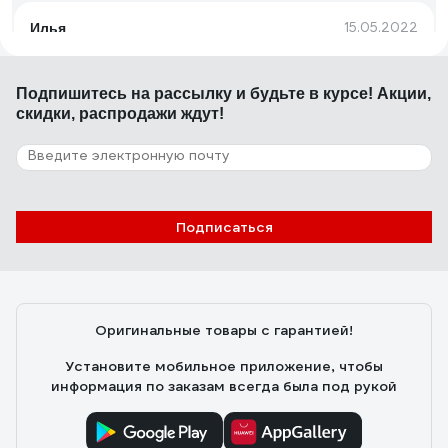
15.05.2022
Илья
Складные, занимают мало места, достаточно
нормально сделаны, свою функцию выполняют
Подпишитесь
на рассылку
и будьте в курсе! Акции,
скидки, распродажи ждут!
61 отзыв
Отзыв о Гидравлический бутылочный
домкрат MATRIX 4 т, h подъем 194-372 мм
MASTER 50754
Подписаться
17.11.2019
Сергей Мякотин
Скорость подъёма, удовлетворительное качество
шлифовки штока, нормальная покраска.
Оригинальные товары с гарантией!
Установите мобильное приложение, чтобы
информация по заказам всегда была под рукой