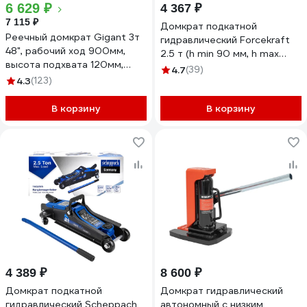
6 629 ₽
4 367 ₽
7 115 ₽
Домкрат подкатной
Реечный домкрат Gigant 3т
гидравлический Forcekraft
48", рабочий ход 900мм,
2.5 т (h min 90 мм, h max
высота подхвата 120мм,
400 мм) FK-T830031(61301)
4.7
(39)
высота подъема 1020мм,
4.3
(123)
TRA8485
В корзину
В корзину
4 389 ₽
8 600 ₽
Домкрат подкатной
Домкрат гидравлический
гидравлический Scheppach
автономный с низким