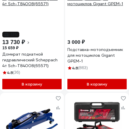
-12%
13 730 ₽
3 000 ₽
15 659 ₽
Подставка-мотоподъемник
Домкрат подкатной
для мотоциклов Gigant
гидравлический Scheppach
GPEM-1
4т Sch-T84008(65571)
4.8
(863)
4.8
(36)
В корзину
В корзину