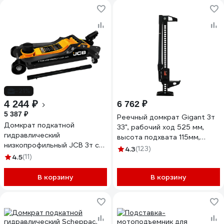
-21%
4 244 ₽
6 762 ₽
5 387 ₽
Реечный домкрат Gigant 3т
Домкрат подкатной
33", рабочий ход 525 мм,
гидравлический
высота подхвата 115мм,
низкопрофильный JCB 3т с
высота подъема 640мм,
4.3
(123)
поворотной ручкой JCB-
4.5
(11)
TRA8335
T825010(66573)
В корзину
В корзину