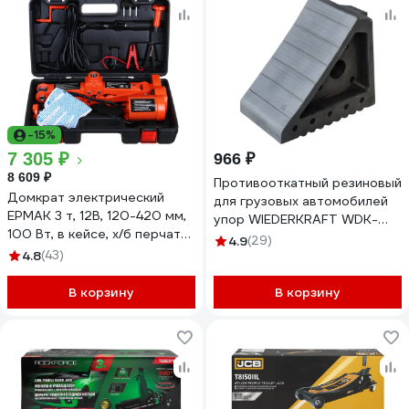
-15%
7 305 ₽
966 ₽
8 609 ₽
Противооткатный резиновый
Домкрат электрический
для грузовых автомобилей
ЕРМАК 3 т, 12В, 120-420 мм,
упор WIEDERKRAFT WDK-
100 Вт, в кейсе, х/б перчатки
88002
4.9
(29)
с ПВХ 743-006
4.8
(43)
В корзину
В корзину