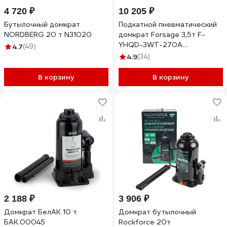
4 720 ₽
10 205 ₽
Бутылочный домкрат
Подкатной пневматический
NORDBERG 20 т N31020
домкрат Forsage 3,5т F-
YHQD-3WT-270A
4.7
(49)
NEW/3,5/(51123)
4.9
(34)
В корзину
В корзину
2 188 ₽
3 906 ₽
Домкрат БелАК 10 т
Домкрат бутылочный
БАК.00045
Rockforce 20т