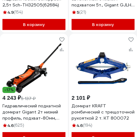
2,5т Sch-TH32505(62684)
подхватом 5т., Gigant GJLH-
5
4.9
(154)
5
(21)
В корзину
В корзину
-17%
4 243 ₽
2 101 ₽
5 137 ₽
Гидравлический подкатной
Домкрат KRAFT
домкрат Gigant 2т низкий
ромбический с трещоточной
профиль, подхват-80мм,
рукояткой 2 т. KT 800072
подъем-380мм, GSJL-2T
4.6
(625)
4.6
(194)