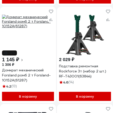
-12%
1 145 ₽
2 029 ₽
1 306 ₽
Подставка ремонтная
Домкрат механический
Rockforce 3т (набор 2 шт.)
Forsland ромб 2 т Forsland-
RF-T43001(63844)
10152A(61287)
4.6
(14)
4.2
(13)
В корзину
В корзину