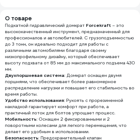
предметов.
HT7
Максимальный
комплект для СТО
О товаре
и автосервисов.
Подкатной гидравлический домкрат
09510
Forcekraft
– это
высококачественный инструмент, предназначенный для
профессионалов и автолюбителей. С грузоподъемностью
до 3 тонн, он идеально подходит для работы с
различными автомобилями благодаря своему
низкопрофильному дизайну, который обеспечивает
высоту подхвата от 85 мм до максимального подъема 430
мм.
Двухпоршневая система
: Домкрат оснащен двумя
поршнями, что обеспечивает более равномерное
распределение нагрузки и повышает его стабильность во
время работы.
Удобство использования
: Рукоять с прорезиненной
накладкой гарантирует комфорт при работе, а
практичный лоток для болтов упрощает процесс.
Мобильность
: Оснащен 2 фиксированными и 2
поворотными колесами для легкого перемещения, что
делает его удобным в использовании.
Безопасность
: Предохранительный клапан