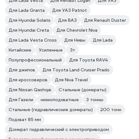
Для Lada Vesta
Для Renault Logan
Для УАЗ
Для Lada Granta
Для УАЗ Patriot
Для Hyundai Solaris
Для ВАЗ
Для Renault Duster
Для Hyundai Creta
Для Chevrolet Niva
Для Lada Vesta Cross
Для Нивы
Для Lada
Китайские
Усиленные
3т
Полупрофессиональный
Для Toyota RAV4
Для джипов
Для Toyota Land Cruiser Prado
Для кроссоверов
Для Niva Travel
Для Nissan Qashqai
Стальные (домкраты)
Для Газели
низкоподхватные
3 тонны
Стальные (гидравлические домкраты)
200 тонн
Подхват 85 мм
Домкрат гидравлический с электроприводом