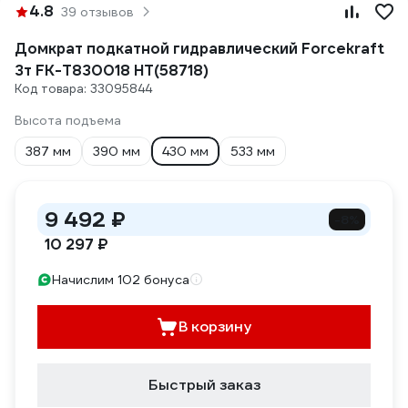
4.8
39 отзывов
Домкрат подкатной гидравлический Forcekraft
3т FK-T830018 HT(58718)
Код товара: 33095844
Высота подъема
387 мм
390 мм
430 мм
533 мм
9 492 ₽
-8%
10 297 ₽
Начислим 102 бонуса
В корзину
Быстрый заказ