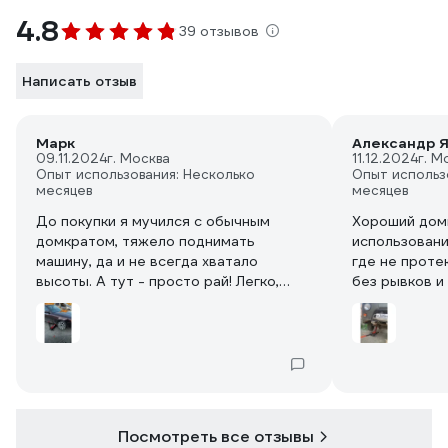
4.8
39 отзывов
Написать отзыв
Марк
Александр 
09.11.2024
г. Москва
11.12.2024
г. М
Опыт использования: Несколько
Опыт использ
месяцев
месяцев
До покупки я мучился с обычным
Хороший домк
домкратом, тяжело поднимать
использовани
машину, да и не всегда хватало
где не проте
высоты. А тут - просто рай! Легко,
без рывков и
быстро, без лишних усилий. И самое
ночь простая
главное - он надежный, не подводил
не опустился
меня ни разу. Теперь я каждый раз
радуюсь, когда приходится менять
колесо или что-то под машиной
делать. Спасибо за такой удобный
инструмент!
Посмотреть все отзывы