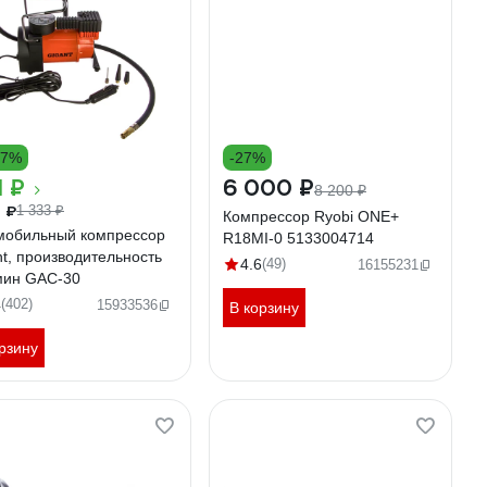
17%
-27%
1 ₽
6 000 ₽
8 200 ₽
9 ₽
1 333 ₽
Компрессор Ryobi ONE+
мобильный компрессор
R18MI-0 5133004714
nt, производительность
4.6
(49)
16155231
мин GAC-30
4
(402)
15933536
В корзину
рзину