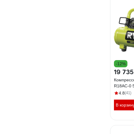
-12%
19 735
Компресс
R18AC-0 
4.8
(41)
В корзин