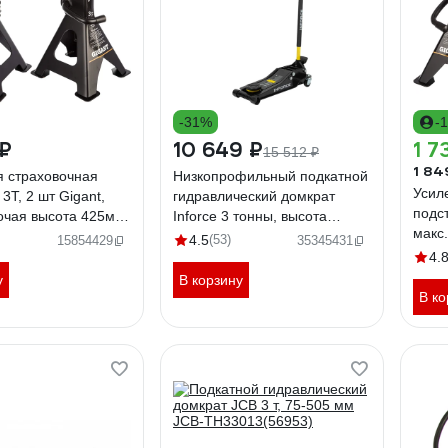
-31%
-
 ₽
10 649 ₽
1 7
15 512 ₽
1 84
я страховочная
Низкопрофильный подкатной
Усил
3Т, 2 шт Gigant,
гидравлический домкрат
подст
очая высота 425мм,
Inforce 3 тонны, высота
макс
чая высота 285мм,
подхвата 75мм, высота
4.5
(53)
15854429
35345431
высо
подъема 505мм 08-08-75
4.
у
В корзину
В ко