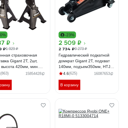
10%
-23%
37 ₽
2 509 ₽
9 ₽
2 734 ₽
1 929 ₽
3 273 ₽
енная страховочная
Гидравлический подкатной
авка Gigant 2Т, 2шт,
домкрат Gigant 2Т, подхват
. высота 420мм, мин.
140мм, подъем350мм, HTJ-
та 278мм, HDS-2
2G
8
(863)
4.6
(625)
15854428
16087653
рзину
В корзину