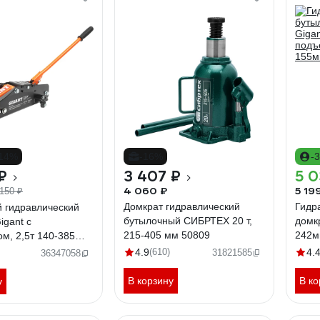
-14%
-16%
-
₽
3 407 ₽
5 0
4 060 ₽
5 19
 150 ₽
Домкрат гидравлический
Гидр
 гидравлический
бутылочный СИБРТЕХ 20 т,
домкр
igant с
215-405 мм 50809
242м
м, 2,5т 140-385
рабо
се GSJR-2,5T
4.9
(610)
4.
31821585
36347058
В корзину
В ко
у