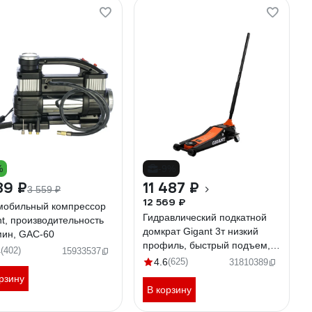
%
-9%
89 ₽
11 487 ₽
3 559 ₽
12 569 ₽
мобильный компрессор
Гидравлический подкатной
nt, производительность
домкрат Gigant 3т низкий
мин, GAC-60
профиль, быстрый подъем,
4
(402)
15933537
2х цилиндровый,
4.6
(625)
31810389
подхват-75мм,
рзину
подъем-515мм, GSJL-3T
В корзину