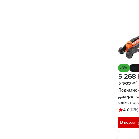
-3%
5 268 
5 963 ₽
6
Подкатной
домкрат G
фиксаторо
мм, в кей
4.6
(625)
В корзин