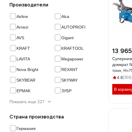
Производители
Airline
Alca
Arnezi
AUTOPROFI
AVS
Gigant
KRAFT
KRAFTOOL
13 965
Суперниз
LAVITA
Megapower
домкрат 
Nova Bright
REXANT
тонн, H=
4.8
(354)
SKYBEAR
SKYWAY
В корзин
ЕРМАК
ЗУБР
Показать еще 227
Страна производства
Германия