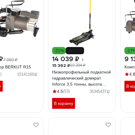
-21%
-28%
-17
₽
14 039 ₽
9 1
7 050 ₽
15 362 ₽
19 394 ₽
ор BERKUT R15
Комп
Низкопрофильный подкатной
)
4.
15141160
гидравлический домкрат
Inforce 3,5 тонны, высота
у
В ко
подхвата 95мм, высота
4.5
(53)
35345437
подъема 550мм 08-08-95
В корзину