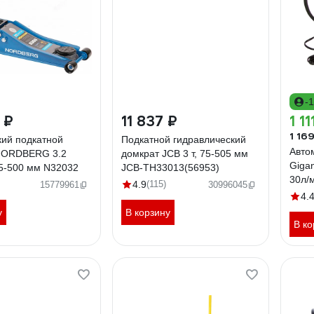
-
 ₽
11 837 ₽
1 11
1 16
кий подкатной
Подкатной гидравлический
Авто
NORDBERG 3.2
домкрат JCB 3 т, 75-505 мм
Giga
75-500 мм N32032
JCB-TH33013(56953)
30л/
4.9
(115)
15779961
30996045
4.
у
В корзину
В ко