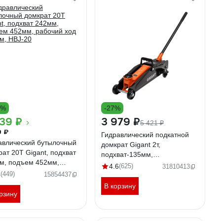
3%
-27%
39 ₽
3 979 ₽
5 421 ₽
9 ₽
Гидравлический подкатной
авлический бутылочный
домкрат Gigant 2т,
ат 20Т Gigant, подхват
подхват-135мм,
м, подъем 452мм,
подъем-385мм, GSJ-2T
4.6
(625)
31810413
чий ход 155мм, HBJ-20
4
(449)
15854437
В корзину
рзину