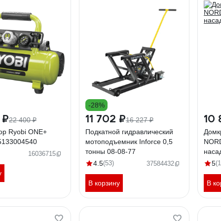
-28%
 ₽
11 702 ₽
10 
22 400 ₽
16 227 ₽
ор Ryobi ONE+
Подкатной гидравлический
Домк
5133004540
мотоподъемник Inforce 0,5
NORD
тонны 08-08-77
наса
16036715
4.5
(53)
5
(
37584432
у
В корзину
В ко