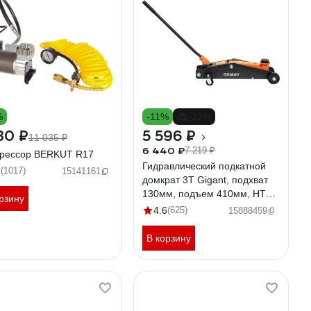
%
-11%
-22%
30 ₽
5 596 ₽
11 035 ₽
6 440 ₽
7 219 ₽
рессор BERKUT R17
Гидравлический подкатной
8
(1017)
15141161
домкрат 3Т Gigant, подхват
130мм, подъем 410мм, HTJ-
рзину
3SH
4.6
(625)
15888459
В корзину