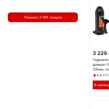
Показать 3 008 товаров
3 229
Гидравли
домкрат G
230мм, п
рабочий х
4.4
(449)
В корзин