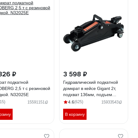
826 ₽
3 598 ₽
рат подкатной
Гидравлический подкатной
BERG 2,5 т с резиновой
домкрат в кейсе Gigant 2т,
дкой. N32025E
подхват 136мм, подъем
330мм, T83502
115)
4.6
(625)
15591151
15933543
рзину
В корзину