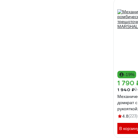
-19%
1 790 
1 940 ₽
2
Механиче
домкрат с
рукояткой
MR1004
4.8
(223)
В корзин