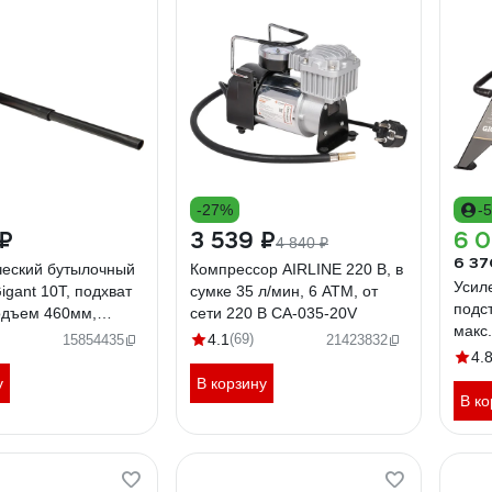
-27%
-
 ₽
3 539 ₽
6 0
4 840 ₽
6 37
ческий бутылочный
Компрессор AIRLINE 220 В, в
Усил
igant 10Т, подхват
сумке 35 л/мин, 6 АТМ, от
подст
одъем 460мм,
сети 220 В CA-035-20V
макс
од 155мм, HBJ-10
4.1
(69)
15854435
21423832
мин.
4.
HDS-
у
В корзину
В ко