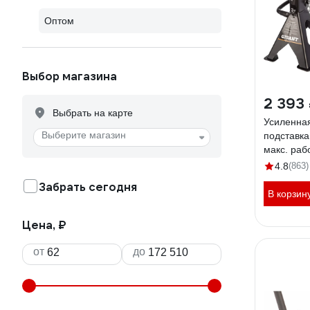
Оптом
Выбор магазина
2 393
Выбрать на карте
Усиленна
Выберите магазин
подставка 
макс. раб
мин. рабо
4.8
(863)
HDS-3
Забрать сегодня
В корзин
Цена, ₽
от
до