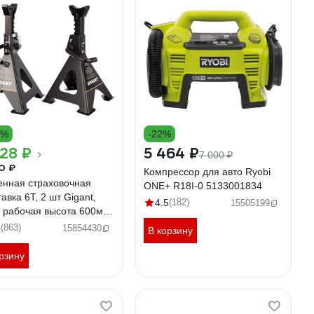
5%
-22%
28 ₽
5 464 ₽
7 000 ₽
0 ₽
Компрессор для авто Ryobi
енная страховочная
ONE+ R18I-0 5133001834
авка 6Т, 2 шт Gigant,
4.5
(182)
15505199
. рабочая высота 600мм,
 рабочая высота 385мм,
8
(863)
15854430
В корзину
6
рзину