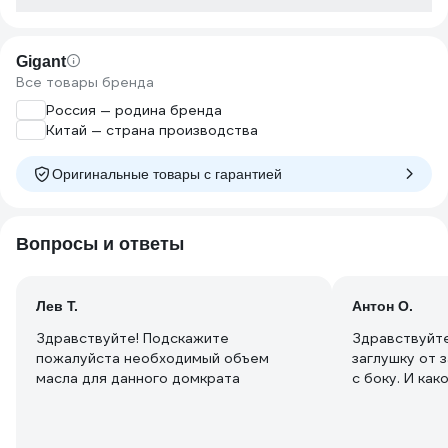
Лет 7 назад 
хозблок на св
блоки, котор
Gigant
значительно 
Все товары бренда
Прошлой осен
месяцев назад
Россия — родина бренда
вот настало 
Китай — страна производства
Gigant испра
Методом пос
Оригинальные товары c гарантией
ступенчатых 
поднял хозбл
содержимого - чего в нём только н
Вопросы и ответы
и установил 
подвёл опоры
Gigant'у - сп
ВсемИнструме
Лев Т.
Антон О.
гештальт поч
Здравствуйте! Подскажите
Здравствуйте
накатанной" 
пожалуйста необходимый объем
заглушку от 
масла для данного домкрата
с боку. И как