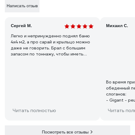
Написать отзыв
Сергей М.
Михаил С.
Легко и непринужденно поднял баню
4x4 м2, а про сарай и крыльцо можно
даже не говорить. Брал с большим
запасом по тоннажу, чтобы иметь
возможность поддомкратить
брусовой дом. Думаю, справится.
Во время при
обеденный п
слоганов:
- Gigant - р
работают.
Читать полностью
Читать пол
- Лучше домк
домкрата Giga
(была такая а
ВсехИнструме
Посмотреть все отзывы