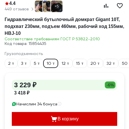
4.4
+5
449 отзывов
Гидравлический бутылочный домкрат Gigant 10Т,
подхват 230мм, подъем 460мм, рабочий ход 155мм,
HBJ-10
Соответствие требованиям ГОСТ Р 53822-2010
Код товара: 15854435
Грузоподъемность
2 т
3 т
5 т
10 т
12 т
15 т
20 т
32 т
50 
3 229 ₽
-6%
3 418 ₽
Начислим 34 бонуса
В корзину