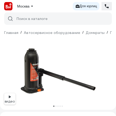
Москва
Для юрлиц
Поиск в каталоге
Главная
/
Автосервисное оборудование
/
Домкраты
/
Ги
видео