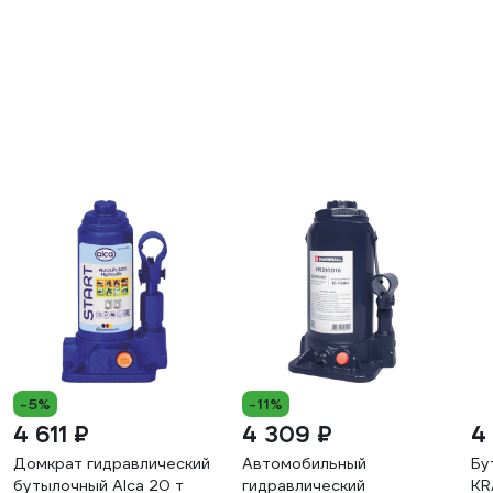
-5%
-11%
4 611 ₽
4 309 ₽
4
Домкрат гидравлический
Автомобильный
Бу
бутылочный Alca 20 т
гидравлический
KR