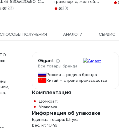
ШхВ-930х420х80, CC-
транспорта, желтый,
3.8
(7
477х225х198. GNDC-3
4.6
(123)
5
(23)
СПОСОБЫ ПОЛУЧЕНИЯ
АНАЛОГИ
СЕРВИС
СТО
Gigant
ель
Все товары бренда
Россия — родина бренда
Китай — страна производства
оны
аном,
Комплектация
за,
Домкрат;
Упаковка.
Информация об упаковке
Единица товара: Штука
Вес, кг: 10.49