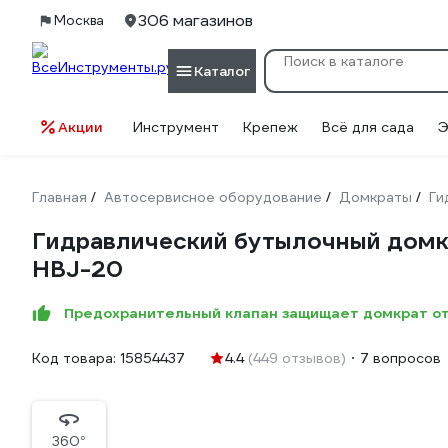
306 магазинов
Москва
Каталог
Акции
Инструмент
Крепеж
Всё для сада
Э
Главная
Автосервисное оборудование
Домкраты
Ги
/
/
/
Гидравлический бутылочный домкр
HBJ-20
Предохранительный клапан защищает домкрат от
Код товара:
15854437
4.4
(449 отзывов)
7 вопросов
360°