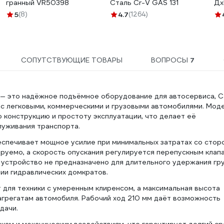
гранный VR50398
Сталь Cr-V GAS 131
Дх
01
5
(8)
4.7
(1264)
СОПУТСТВУЮЩИЕ ТОВАРЫ
ВОПРОСЫ
7
 — это надёжное подъёмное оборудование для автосервиса, 
 с легковыми, коммерческими и грузовыми автомобилями. Мод
 конструкцию и простоту эксплуатации, что делает её
уживания транспорта.
спечивает мощное усилие при минимальных затратах со стор
руемо, а скорость опускания регулируется перепускным клап
 устройство не предназначено для длительного удержания гру
ии гидравлических домкратов.
 для техники с умеренным клиренсом, а максимальная высота
агрегатам автомобиля. Рабочий ход 210 мм даёт возможность
дачи.