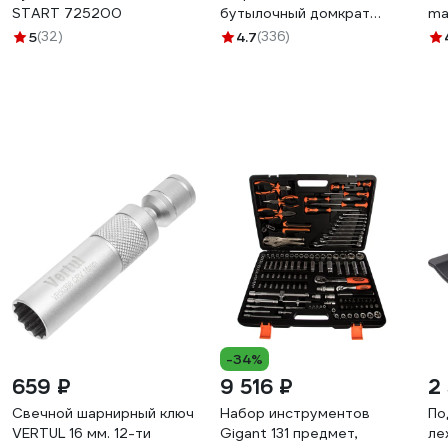
START 725200
бутылочный домкрат
ma
MARSHALL 16т M9210016
5
(32)
4.7
(336)
-34%
659 ₽
9 516 ₽
2
Свечной шарнирный ключ
Набор инструментов
По
VERTUL 16 мм. 12-ти
Gigant 131 предмет,
ле