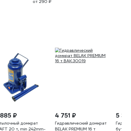
от 290 ₽
 885 ₽
4 751 ₽
5 36
тылочный домкрат
Гидравлический домкрат
Гидрав
AFT 20 т, min 242mm-
BELAK PREMIUM 16 т
бутыло