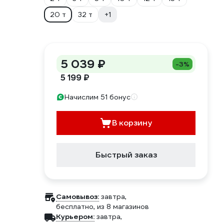
20 т
32 т
+1
5 039 ₽
-3%
5 199 ₽
Начислим 51 бонус
В корзину
Быстрый заказ
Самовывоз:
завтра,
бесплатно
, из 8 магазинов
Курьером:
завтра,