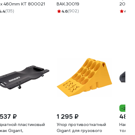
x 460mm KT 800021
BAK.30019
20т, 2
Профес
4.4
(135)
4.6
(902)
4.4
(1
43060-
-21%
 537 ₽
1 295 ₽
489 
дкатной пластиковый
Упор противооткатный
Наколе
жак Gigant,
Gigant для грузового
толщин