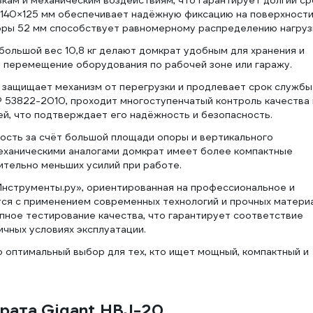
кам и механическим воздействиям, что гарантирует долгий ср
 140×125 мм обеспечивает надёжную фиксацию на поверхности
ры 52 мм способствует равномерному распределению нагруз
ольшой вес 10,8 кг делают домкрат удобным для хранения и
т перемещение оборудования по рабочей зоне или гаражу.
защищает механизм от перегрузки и продлевает срок службы
 53822-2010, проходит многоступенчатый контроль качества 
й, что подтверждает его надёжность и безопасность.
ость за счёт большой площади опоры и вертикального
механическими аналогами домкрат имеет более компактные
ительно меньших усилий при работе.
Инструменты.ру», ориентированная на профессиональное и
тся с применением современных технологий и прочных матери
апное тестирование качества, что гарантирует соответствие
ичных условиях эксплуатации.
 оптимальный выбор для тех, кто ищет мощный, компактный и
рата Gigant HBJ-20