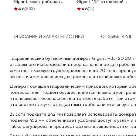
Gigant, макс. рабочая
Gigant 1/2" с головкой
высота 425мм, мин.
17/19мм, длина 350-
4.8
(863)
4.8
(15)
рабочая высота 285мм,
530мм GKTB-1719
HDS-3
ОПИСАНИЕ И ХАРАКТЕРИСТИКИ
ОТЗЫВЫ
449
Гидравлический бутылочный домкрат Gigant HBJ-20 20 т
и гаражного использования, предназначенное для работы
сочетает высокую грузоподъёмность до 20 тонн, прочную
эффективным решением для ремонта и технического обсл
Домкрат оснащён гидравлическим приводом, который обе
пользователя. Подъём осуществляется плавно и контроли
что повышает безопасность и точность работы. При этом
что соответствует стандартным требованиям эксплуатац
Высота подхвата 242 мм позволяет использовать домкрат
подъёма 452 мм обеспечивает удобный доступ к узлам и 
гибко регулировать процесс подъёма в зависимости от за