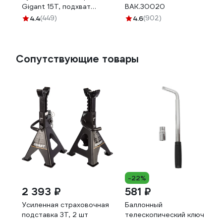
Gigant 15Т, подхват
BAK.30020
230мм, подъем 460мм,
4.4
(449)
4.6
(902)
рабочий ход 230мм, HBJ-
15
Сопутствующие товары
-22%
2 393 ₽
581 ₽
Усиленная страховочная
Баллонный
подставка 3Т, 2 шт
телескопический ключ