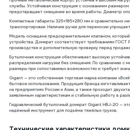
Прочный металлический корпус устойчив к высоким нагруз
службы. Устойчивая конструкция с основанием размером
предотвращает смещение во время работы. Диаметр опо
Компактные габариты 325×185×280 мм и сравнительно неб
транспортировки. Наличие ручки для переноски упрощае
Модель оснащена предохранительным клапаном, который 
устройства. Домкрат соответствует требованиям ГОСТ Р
производстве и дополнительную проверку перед продаже
Бутылочная конструкция обеспечивает высокую устойчив
распределения нагрузки без смещения. По сравнению с 
размеры при сопоставимых возможностях и требует знач
Gigant — это собственная торговая марка компании «Все
бытовое использование. Продукция бренда изготавливае
на предприятиях России и Азии, а также проходит двухэт
заявленным характеристикам и стабильную работу в разл
Гидравлический бутылочный домкрат Gigant HBJ-20 — это
надёжный инструмент для подъёма тяжёлых грузов.
Технические характеристики домк