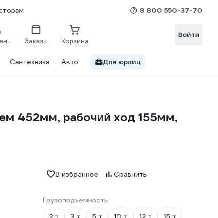
8 800 550-37-70
сторам
Войти
Сравнение
Заказы
Корзина
Сантехника
Авто
Для юрлиц
ем 452мм, рабочий ход 155мм,
В избранное
Сравнить
Грузоподъемность
2 т
3 т
5 т
10 т
12 т
15 т