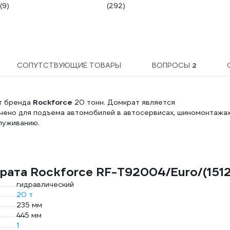
(9)
(292)
WMC186(47008)
СОПУТСТВУЮЩИЕ ТОВАРЫ
ВОПРОСЫ
2
т бренда
Rockforce
20 тонн. Домкрат является
ено для подъема автомобилей в автосервисах, шиномонтажах
луживанию.
рата Rockforce RF-T92004/Euro/(151
гидравлический
20 т
235 мм
445 мм
1