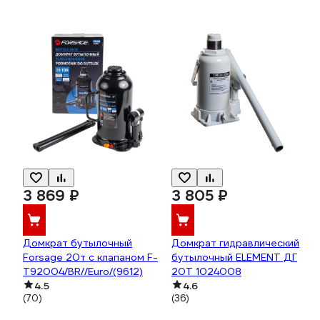
3 869 ₽
3 805 ₽
Домкрат бутылочный
Домкрат гидравлический
Forsage 20т с клапаном F-
бутылочный ELEMENT ДГ
T92004/BR//Euro/(9612)
20Т 1024008
4.5
4.6
(70)
(36)