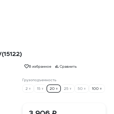
(15122)
В избранное
Сравнить
Грузоподъемность
2 т
15 т
20 т
25 т
50 т
100 т
3 906 ₽