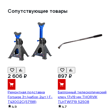
Сопутствующие товары
2 606 ₽
897 ₽
Ремонтная подставка
Баллонный телескопический
Forsage 3т.(набор 2шт.) F-
ключ 17х19 мм THORVIK
T43002C(57198)
TLHTW1719 52508
4.9
4.7