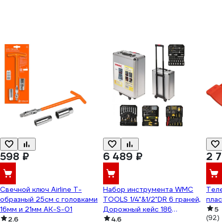
598 ₽
6 489 ₽
2 
Свечной ключ Airline Т-
Набор инструмента WMC
Тел
образный 25см с головками
TOOLS 1/4"&1/2"DR 6 граней,
плас
16мм и 21мм AK-S-01
Дорожный кейс 186
5
(92)
2.6
предметов WMC-
4.6