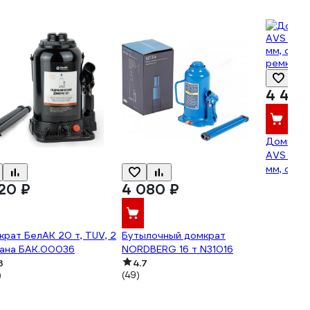
4 450
Домкрат
AVS HJ-B
мм, с кл
ремкомп
120 ₽
4 080 ₽
рат БелАК 20 т, TUV, 2
Бутылочный домкрат
пана БАК.00036
NORDBERG 16 т N31016
3
4.7
)
(49)