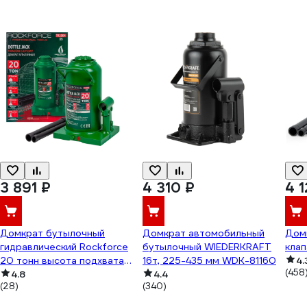
3 891 ₽
4 310 ₽
4 
Домкрат бутылочный
Домкрат автомобильный
Домк
гидравлический Rockforce
бутылочный WIEDERKRAFT
кла
20 тонн высота подхвата
16т, 225-435 мм WDK-81160
4.
(458
220мм, высота подъема
4.8
4.4
(28)
(340)
420мм RF-
T92004/DS/(28068)