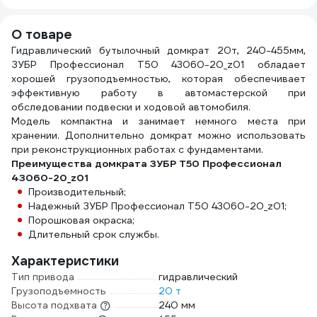
пре
WMC
О товаре
Гидравлический бутылочный домкрат 20т, 240-455мм,
ЗУБР Профессионал T50 43060-20_z01 обладает
хорошей грузоподъемностью, которая обеспечивает
эффективную работу в автомастерской при
обследовании подвески и ходовой автомобиля.
Модель компактна и занимает немного места при
хранении. Дополнительно домкрат можно использовать
при реконструкционных работах с фундаментами.
Преимущества домкрата ЗУБР T50 Профессионал
43060-20_z01
Производительный;
Надежный ЗУБР Профессионал T50 43060-20_z01;
Порошковая окраска;
Длительный срок службы.
Характеристики
Тип привода
гидравлический
Грузоподъемность
20 т
Высота подхвата
240 мм