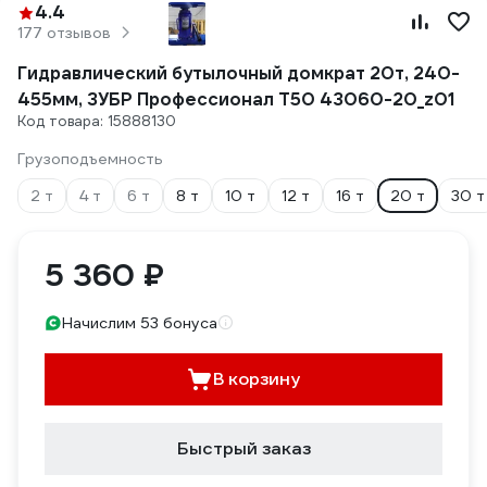
4.4
177 отзывов
Гидравлический бутылочный домкрат 20т, 240-
455мм, ЗУБР Профессионал T50 43060-20_z01
Код товара: 15888130
Грузоподъемность
2 т
4 т
6 т
8 т
10 т
12 т
16 т
20 т
30 т
5 360 ₽
Начислим 53 бонуса
В корзину
Быстрый заказ