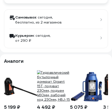
Самовывоз:
сегодня,
бесплатно
, из 2 магазинов
Курьером:
сегодня,
от 290 ₽
Аналоги
5 199 ₽
4 492 ₽
5 075 ₽
3 5