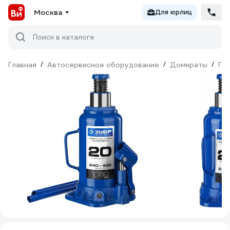
Москва
Для юрлиц
Поиск в каталоге
Главная
/
Автосервисное оборудование
/
Домкраты
/
Ги