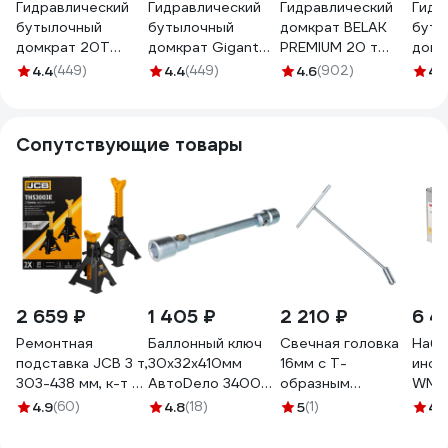
Гидравлический
Гидравлический
Гидравлический
Гидр
бутылочный
бутылочный
домкрат BELAK
буты
домкрат 20Т
домкрат Gigant
PREMIUM 20 т
домк
Gigant, подхват
15Т, подхват
BAK.30020
подх
4.4
(449)
4.4
(449)
4.6
(902)
4.
242мм, подъем
230мм, подъем
подъ
452мм, рабочий
460мм, рабочий
рабо
ход 155мм, HBJ-
ход 230мм, HBJ-15
210м
Сопутствующие товары
20
HBJ-
2 659 ₽
1 405 ₽
2 210 ₽
6 4
Ремонтная
Баллонный ключ
Свечная головка
Набо
подставка JCB 3 т,
30х32х410мм
16мм с Т-
инст
303-438 мм, к-т 2
АвтоDело 34002
образным
WMC
шт. JCB-
13607
воротком Hans
1/4"&
4.9
(60)
4.8
(18)
5
(1)
4.
TH53003E(56959)
1305-15M16
гран
кейс