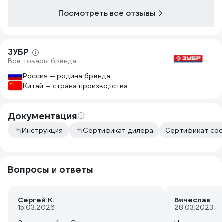
сложенном состоянии - компактна.
один: шток н
Посмотреть все отзывы
Удобная ручка для переноски на
цилиндр посл
саомм домкрате. Цена вполне
перестало чт
приемлема за такую крутую штуку.
дополнительн
Ничего нигде не течет, в комплекте
целом покупк
ЗУБР
были дополнительные
Все товары бренда
уплотнительные кольца.
Россия — родина бренда
Китай — страна производства
Документация
Инструкция
Сертификат дилера
Сертификат соо
Вопросы и ответы
Сергей К.
Вячеслав
15.03.2026
28.03.2023