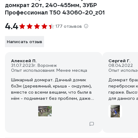
домкрат 20т, 240-455мм, ЗУБР
Профессионал T50 43060-20_z01
4.4
177 отзывов
Написать отзыв
Алексей П.
Сергей Г.
31.07.2023
г. Воронеж
08.04.2022
Опыт использования: Менее месяца
Опыт использ
Шикарный домкрат. Дачный домик
Домкрат брал
6х3м (деревянный, крыша - ондулин),
переброски к
вместе со всеми вещами, что были в
гараже. Высо
нём - поднимает без проблем, даже
для данного 
не напрягаясь. На ручку - никакого
( после макс
усилия. Резьба добротная,
между полом 
трапециидальная. Сам шток цилиндра
см свободног
выглядит качественно, никаких
Опускание пл
рытвин\ржавчины и прочих каверн нет.
опускания ле
Ручка состоит из 2х частей, в
Из недостатк