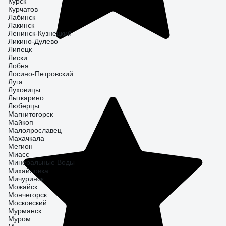
Курск
Курчатов
Лабинск
Лакинск
Ленинск-Кузнецкий
Ликино-Дулево
Липецк
Лиски
Лобня
Лосино-Петровский
Луга
Луховицы
Лыткарино
Люберцы
Магнитогорск
Майкоп
Малоярославец
Махачкала
Мегион
Миасс
Минеральные Воды
Михайловка
Мичуринск
Можайск
Мончегорск
Московский
Мурманск
Муром