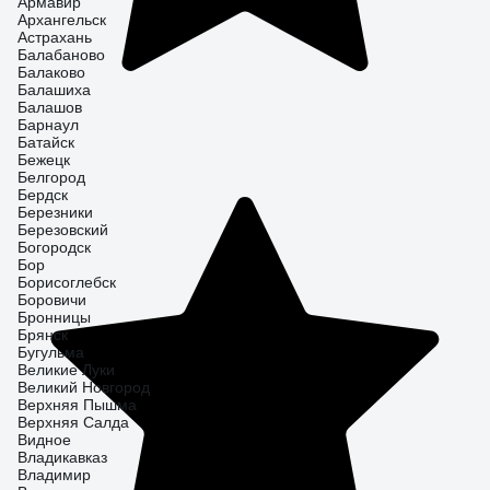
Армавир
Архангельск
Астрахань
Балабаново
Балаково
Балашиха
Балашов
Барнаул
Батайск
Бежецк
Белгород
Бердск
Березники
Березовский
Богородск
Бор
Борисоглебск
Боровичи
Бронницы
Брянск
Бугульма
Великие Луки
Великий Новгород
Верхняя Пышма
Верхняя Салда
Видное
Владикавказ
Владимир