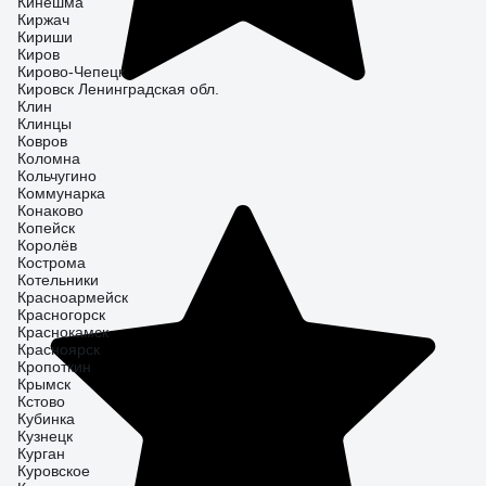
Кинешма
Киржач
Кириши
Киров
Кирово-Чепецк
Кировск Ленинградская обл.
Клин
Клинцы
Ковров
Коломна
Кольчугино
Коммунарка
Конаково
Копейск
Королёв
Кострома
Котельники
Красноармейск
Красногорск
Краснокамск
Красноярск
Кропоткин
Крымск
Кстово
Кубинка
Кузнецк
Курган
Куровское