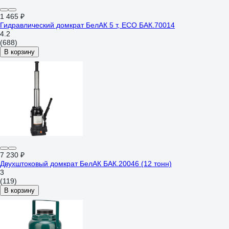
1 465 ₽
Гидравлический домкрат БелАК 5 т, ECO БАК.70014
4.2
(688)
В корзину
7 230 ₽
Двухштоковый домкрат БелАК БАК.20046 (12 тонн)
3
(119)
В корзину