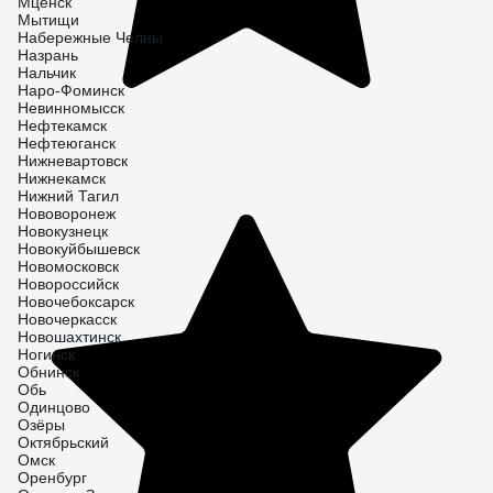
Мценск
Мытищи
Набережные Челны
Назрань
Нальчик
Наро-Фоминск
Невинномысск
Нефтекамск
Нефтеюганск
Нижневартовск
Нижнекамск
Нижний Тагил
Нововоронеж
Новокузнецк
Новокуйбышевск
Новомосковск
Новороссийск
Новочебоксарск
Новочеркасск
Новошахтинск
Ногинск
Обнинск
Обь
Одинцово
Озёры
Октябрьский
Омск
Оренбург