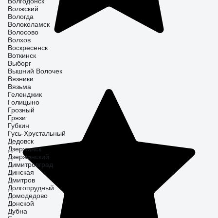
Волгодонск
Волжский
Вологда
Волоколамск
Волосово
Волхов
Воскресенск
Воткинск
Выборг
Вышний Волочек
Вязники
Вязьма
Геленджик
Голицыно
Грозный
Грязи
Губкин
Гусь-Хрустальный
Дедовск
Дзержинск
Дзержинский
Димитровград
Динская
Дмитров
Долгопрудный
Домодедово
Донской
Дубна