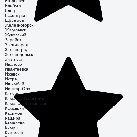
Егорьевск
Елабуга
Елец
Ессентуки
Ефремов
Железногорск
Жигулевск
Жуковский
Зарайск
Звенигород
Зеленоград
Зеленодольск
Златоуст
Иваново
Ивантеевка
Ижевск
Истра
Ишимбай
Йошкар-Ола
Калуга
Каменск-Уральский
Каменск-Шахтинский
Камышин
Касимов
Кашира
Кемерово
Кимры
Кингисепп