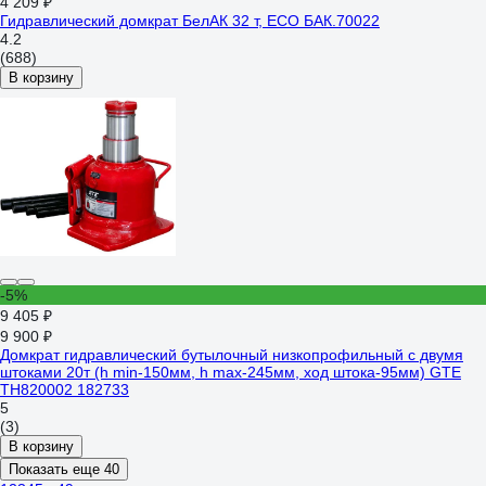
4 209 ₽
Гидравлический домкрат БелАК 32 т, ECO БАК.70022
4.2
(688)
В корзину
-5%
9 405 ₽
9 900 ₽
Домкрат гидравлический бутылочный низкопрофильный с двумя
штоками 20т (h min-150мм, h max-245мм, ход штока-95мм) GTE
TH820002 182733
5
(3)
В корзину
Показать еще 40