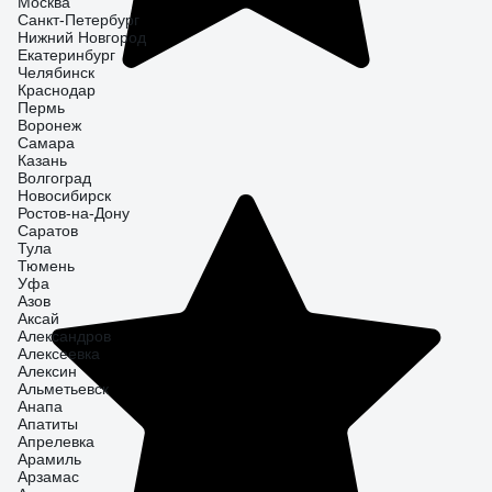
Москва
Санкт-Петербург
Нижний Новгород
Екатеринбург
Челябинск
Краснодар
Пермь
Воронеж
Самара
Казань
Волгоград
Новосибирск
Ростов-на-Дону
Саратов
Тула
Тюмень
Уфа
Азов
Аксай
Александров
Алексеевка
Алексин
Альметьевск
Анапа
Апатиты
Апрелевка
Арамиль
Арзамас