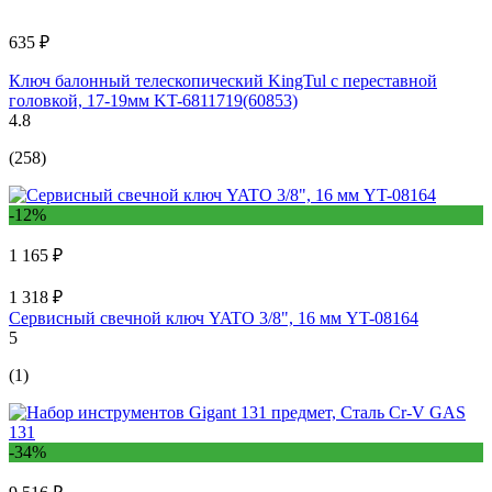
635 ₽
Ключ балонный телескопический KingTul с переставной
головкой, 17-19мм KT-6811719(60853)
4.8
(258)
-12%
1 165 ₽
1 318 ₽
Сервисный свечной ключ YATO 3/8", 16 мм YT-08164
5
(1)
-34%