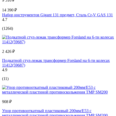
9 516 ₽
14 390 ₽
Набор инструментов Gigant 131 предмет, Сталь Cr-V GAS 131
4.7
(1264)
2 426 ₽
Подкатной стул-лежак трансформер Forsland на 6-ти колесах
11412(59687)
4.9
(11)
908 ₽
Упор противооткатный пластиковый 200мм/E53 с
металлической пластиной противоскольжения ТМР SM200