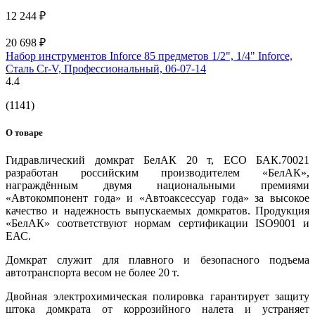
12 244 ₽
20 698 ₽
Набор инструментов Inforce 85 предметов 1/2", 1/4" Inforce,
Сталь Cr-V, Профессиональный, 06-07-14
4.4
(1141)
О товаре
Гидравлический домкрат БелАК 20 т, ECO БАК.70021
разработан российским производителем «БелАК»,
награждённым двумя национальными премиями
«Автокомпонент года» и «Автоаксессуар года» за высокое
качество и надежность выпускаемых домкратов. Продукция
«БелАК» соответствуют нормам сертификации ISO9001 и
ЕАС.
Домкрат служит для плавного и безопасного подъема
автотранспорта весом не более 20 т.
Двойная электрохимическая полировка гарантирует защиту
штока домкрата от коррозийного налета и устраняет