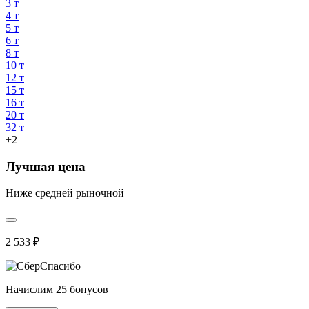
3 т
4 т
5 т
6 т
8 т
10 т
12 т
15 т
16 т
20 т
32 т
+2
Лучшая цена
Ниже средней рыночной
2 533 ₽
Начислим 25 бонусов