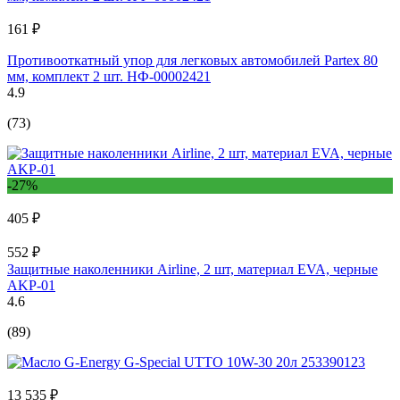
161 ₽
Противооткатный упор для легковых автомобилей Partex 80
мм, комплект 2 шт. НФ-00002421
4.9
(73)
-27%
405 ₽
552 ₽
Защитные наколенники Airline, 2 шт, материал EVA, черные
AKP-01
4.6
(89)
13 535 ₽