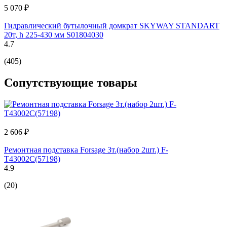
5 070 ₽
Гидравлический бутылочный домкрат SKYWAY STANDART
20т, h 225-430 мм S01804030
4.7
(405)
Сопутствующие товары
2 606 ₽
Ремонтная подставка Forsage 3т.(набор 2шт.) F-
T43002C(57198)
4.9
(20)