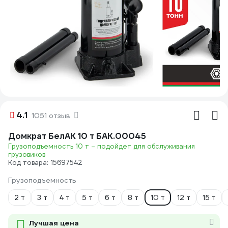
4.1
1051 отзыв
Домкрат БелАК 10 т БАК.00045
Грузоподъемность 10 т – подойдет для обслуживания
грузовиков
Код товара: 15697542
Грузоподъемность
2 т
3 т
4 т
5 т
6 т
8 т
10 т
12 т
15 т
Лучшая цена