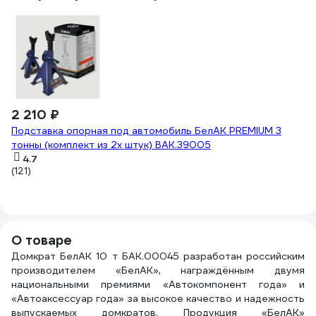
2 210 ₽
7
Подставка опорная под автомобиль БелАК PREMIUM 3
Ба
тонны (комплект из 2х штук) BAK.39005
д
4.7
(121)
(1
О товаре
Домкрат БелАК 10 т БАК.00045 разработан российским
производителем «БелАК», награждённым двумя
национальными премиями «Автокомпонент года» и
«Автоаксессуар года» за высокое качество и надежность
выпускаемых домкратов. Продукция «БелАК»