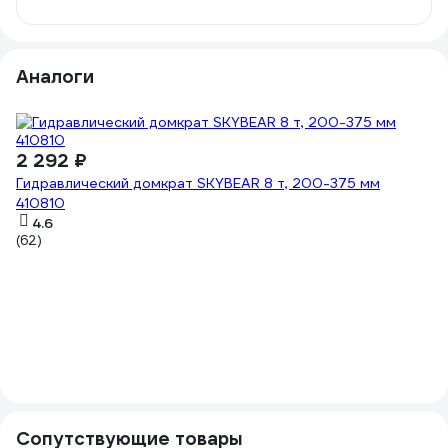
Аналоги
2 292 ₽
Гидравлический домкрат SKYBEAR 8 т, 200-375 мм
410810
4.6
(62)
2
Бу
(1
Сопутствующие товары