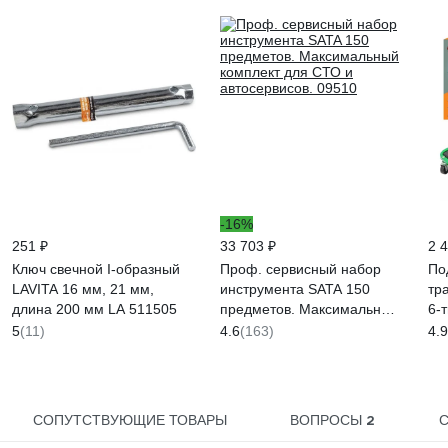
-16%
251 ₽
33 703 ₽
2 
Ключ свечной I-образный
Проф. сервисный набор
По
LAVITA 16 мм, 21 мм,
инструмента SATA 150
тр
длина 200 мм LA 511505
предметов. Максимальный
6-
комплект для СТО и
5
(11)
4.6
(163)
4.9
автосервисов. 09510
2
СОПУТСТВУЮЩИЕ ТОВАРЫ
ВОПРОСЫ