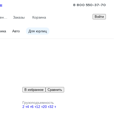
8 800 550-37-70
ам
Войти
Сравнение
Заказы
Корзина
ника
Авто
Для юрлиц
В избранное
Сравнить
Грузоподъемность
2 т
4 т
6 т
12 т
20 т
32 т