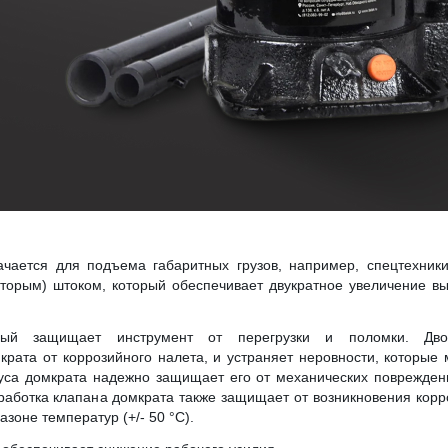
чается для подъема габаритных грузов, например, спецтехник
торым) штоком, который обеспечивает двукратное увеличение в
рый защищает инструмент от перегрузки и поломки. Дво
рата от коррозийного налета, и устраняет неровности, которые 
уса домкрата надежно защищает его от механических поврежден
работка клапана домкрата также защищает от возникновения корр
зоне температур (+/- 50 °C).