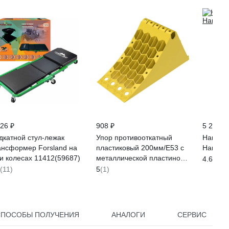
426 ₽
908 ₽
5 290 ₽
дкатной стул-лежак
Упор противооткатный
Наколе
ансформер Forsland на
пластиковый 200мм/E53 с
Hard 1 
ти колесах 11412(59687)
металлической пластиной
4.6
(17)
противоскольжения ТМР
(11)
5
(1)
SM200
СПОСОБЫ ПОЛУЧЕНИЯ
АНАЛОГИ
СЕРВИС