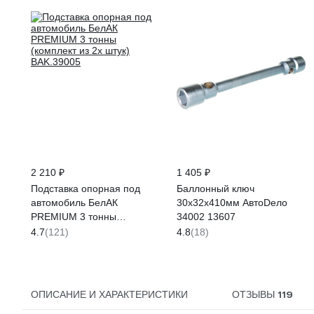
2 210 ₽
1 405 ₽
Подставка опорная под
Баллонный ключ
автомобиль БелАК
30х32х410мм АвтоDело
PREMIUM 3 тонны
34002 13607
(комплект из 2х штук)
4.7
(121)
4.8
(18)
BAK.39005
119
ОПИСАНИЕ И ХАРАКТЕРИСТИКИ
ОТЗЫВЫ