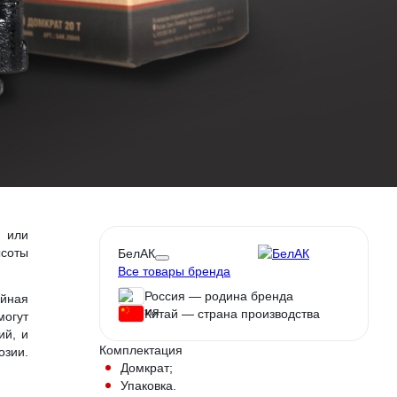
и или
ысоты
БелАК
Все товары бренда
Россия — родина бренда
йная
Китай — страна производства
могут
ий, и
Комплектация
озии.
Домкрат;
Упаковка.