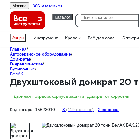
306 магазинов
Москва
Каталог
Акции
Инструмент
Крепеж
Всё для сада
Электри
Главная
/
Автосервисное оборудование
/
Домкраты
/
Гидравлические
/
Бутылочные
/
БелАК
Двухштоковый домкрат 20 
Двойная покраска корпуса защитит домкрат от коррозии
Код товара:
15623010
3
(119 отзывов)
2 вопроса