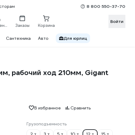
8 800 550-37-70
сторам
Войти
Сравнение
Заказы
Корзина
Сантехника
Авто
Для юрлиц
м, рабочий ход 210мм, Gigant
В избранное
Сравнить
Грузоподъемность
2 т
3 т
5 т
10 т
12 т
15 т