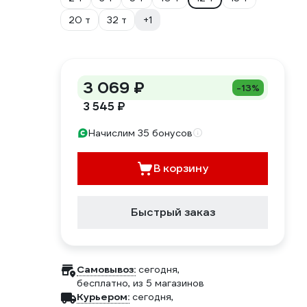
20 т
32 т
+1
3 069 ₽
-13%
3 545 ₽
Начислим 35 бонусов
В корзину
Быстрый заказ
Самовывоз:
сегодня,
бесплатно
, из 5 магазинов
Курьером:
сегодня,