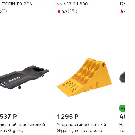
т TORIN T91204
мм 43312 11680
12т, р
ER-801
5
(9)
4.7
(251)
4.8
(3
-21%
 537 ₽
1 295 ₽
489 
дкатной пластиковый
Упор противооткатный
Наколе
жак Gigant,
Gigant для грузового
толщин