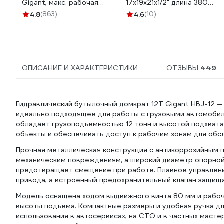
Gigant, макс. рабочая
17x19x21x1/2" длина 380мм
высота 425мм, мин.
GKCB-1721
4.8
(863)
4.6
(10)
рабочая высота 285мм,
HDS-3
ОПИСАНИЕ И ХАРАКТЕРИСТИКИ
ОТЗЫВЫ
449
Гидравлический бутылочный домкрат 12Т Gigant HBJ-12 —
идеально подходящее для работы с грузовыми автомоби
обладает грузоподъемностью 12 тонн и высотой подхвата
объекты и обеспечивать доступ к рабочим зонам для обс
Прочная металлическая конструкция с антикоррозийным п
механическим повреждениям, а широкий диаметр опорной
предотвращает смещение при работе. Плавное управлени
привода, а встроенный предохранительный клапан защища
Модель оснащена ходом выдвижного винта 80 мм и рабоч
высоты подъема. Компактные размеры и удобная ручка д
использования в автосервисах, на СТО и в частных маст