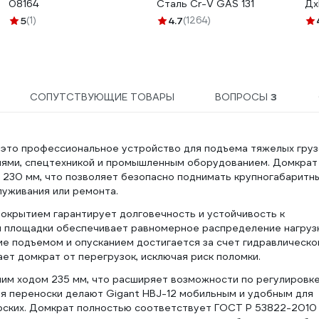
08164
Сталь Cr-V GAS 131
Дх
01
5
(1)
4.7
(1264)
СОПУТСТВУЮЩИЕ ТОВАРЫ
ВОПРОСЫ
3
 это профессиональное устройство для подъема тяжелых груз
лями, спецтехникой и промышленным оборудованием. Домкрат
 230 мм, что позволяет безопасно поднимать крупногабаритн
луживания или ремонта.
окрытием гарантирует долговечность и устойчивость к
 площадки обеспечивает равномерное распределение нагрузк
е подъемом и опусканием достигается за счет гидравлическо
ет домкрат от перегрузок, исключая риск поломки.
им ходом 235 мм, что расширяет возможности по регулировк
ля переноски делают Gigant HBJ-12 мобильным и удобным для
ерских. Домкрат полностью соответствует ГОСТ Р 53822-2010