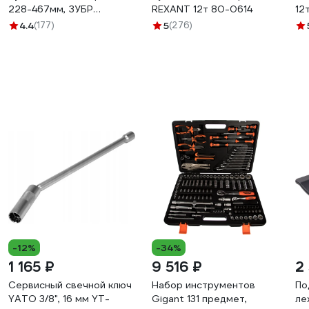
228-467мм, ЗУБР
REXANT 12т 80-0614
12
Профессионал T50
4.4
(177)
5
(276)
43060-12_z01
-12%
-34%
1 165 ₽
9 516 ₽
2
Сервисный свечной ключ
Набор инструментов
По
YATO 3/8", 16 мм YT-
Gigant 131 предмет,
ле