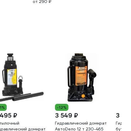
от 290 ₽
11%
-12%
 495 ₽
3 549 ₽
3 24
тылочный
Гидравлический домкрат
Гидрав
дравлический домкрат
АвтоDело 12 т 230-465
бутыло