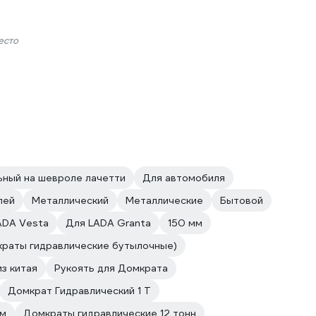
есто
ный на шевроле лачетти
Для автомобиля
лей
Металлический
Металлические
Бытовой
ADA Vesta
Для LADA Granta
150 мм
краты гидравлические бутылочные)
з китая
Рукоять для Домкрата
Домкрат Гидравлический 1 Т
м
Домкраты гидравлические 12 тонн