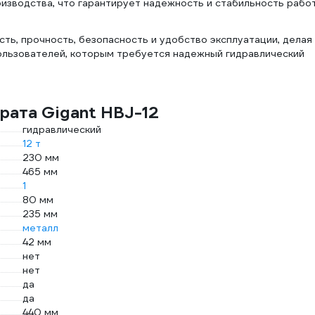
оизводства, что гарантирует надежность и стабильность рабо
ть, прочность, безопасность и удобство эксплуатации, делая
ользователей, которым требуется надежный гидравлический
рата Gigant HBJ-12
гидравлический
12 т
230 мм
465 мм
1
80 мм
235 мм
металл
42 мм
нет
нет
да
да
440 мм