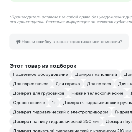
*Производитель оставляет за собой право без уведомления ди
его производства. Указанная информация не является публичн
Нашли ошибку в характеристиках или описании?
Этот товар из подборок
Подъёмное оборудование
Домкрат напольный
Дом
Для паркетников
Для гаража
Для пресса
Для ш
Домкрат для грузовиков
Низкие телескопические
Одноштоковые
1т
Домкраты гидравлические ручн
Домкрат гидравлический с электроприводом
Гидравл
Домкрат на ниву гидравлический 350 мм
Домкрат Бут
Домкрат подкатной гидравлический с клиренсом 210 мм