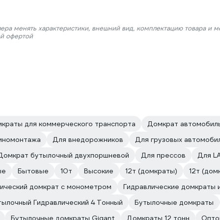
лера менять характеристики, внешний вид, комплектацию товара и м
ой офертой
краты для коммерческого транспорта
Домкрат автомобиль
иномонтажа
Для внедорожников
Для грузовых автомоби
Домкрат бутылочный двухпоршневой
Для прессов
Для L
ые
Бытовые
10т
Высокие
12т (домкраты)
12т (дом
ический домкрат с монометром
Гидравлические домкраты и
ылочный Гидравлический 4 Тонный
Бутылочные домкраты
Бутылочные домкраты Gigant
Домкраты 12 тонн
Опто