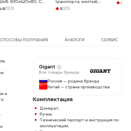
ШхВ-930х420х80, CC-
транспорта, желтый,
3.8
(7
477х225х198. GNDC-3
4.6
(123)
5
(23)
СПОСОБЫ ПОЛУЧЕНИЯ
АНАЛОГИ
СЕРВИС
ов,
Gigant
Все товары бренда
ые
Россия — родина бренда
Китай — страна производства
и и
Комплектация
го
Домкрат;
Ручка;
е
Технический паспорт и инструкция по
эксплуатации;
 и