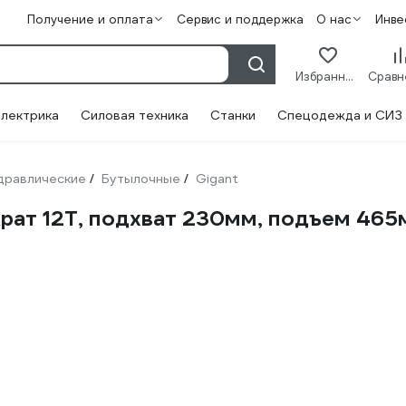
Получение и оплата
Сервис и поддержка
О нас
Инве
Избранное
лектрика
Силовая техника
Станки
Спецодежда и СИЗ
дравлические
Бутылочные
Gigant
/
/
ат 12Т, подхват 230мм, подъем 465м