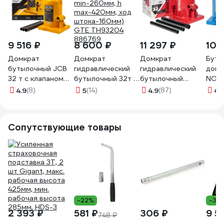
9 516 ₽
8 600 ₽
11 297 ₽
10 
Домкрат
Домкрат
Домкрат
Буты
бутылочный JCB
гидравлический
гидравлический
домк
32 т с клапаном
бутылочный 32т (h
бутылочный
NORD
JCB-
min-260мм, h
ARNEZI 32т 260-
N310
4.9
(8)
5
(14)
4.9
(87)
4.
TH93204(58036)
max-420мм, ход
420мм R7100216
штока-160мм)
GTE TH93204
Сопутствующие товары
886769
-22%
-34
2 393 ₽
581 ₽
306 ₽
9 5
748 ₽