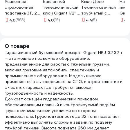
Усиленная
Баллонный
Ключ Дело
Набо
страховочная
телескопический
Техники свечной
инст
подставка 3Т, 2
ключ Gigant 1/2" с
трубчатый с
Gigan
шт Gigant, макс.
головкой 17/19мм,
магнитом
пред
4.8
(863)
4.8
(15)
4.4
(5)
4.
рабочая высота
длина 350-530мм
двенадцатигранный
Cr-V
425мм, мин.
GKTB-1719
14×250 мм 547254
рабочая высота
285мм, HDS-3
О товаре
Гидравлический бутылочный домкрат Gigant HBJ-32 32 т
— это мощное подъёмное оборудование,
предназначенное для работы с тяжёлыми грузами,
включая грузовые автомобили, спецтехнику и
промышленное оборудование. Модель широко
применяется в автосервисах, на СТО, в строительстве и
в частных гаражах, где требуется высокая
грузоподъёмность и надёжность.
Домкрат оснащён гидравлическим приводом,
обеспечивающим плавный и контролируемый подъём
груза с минимальными усилиями со стороны
пользователя. Грузоподъёмность до 32 тонн позволяет
эффективно выполнять сложные задачи по подъёму
тяжёлой техники. Высота подхвата 260 мм делает