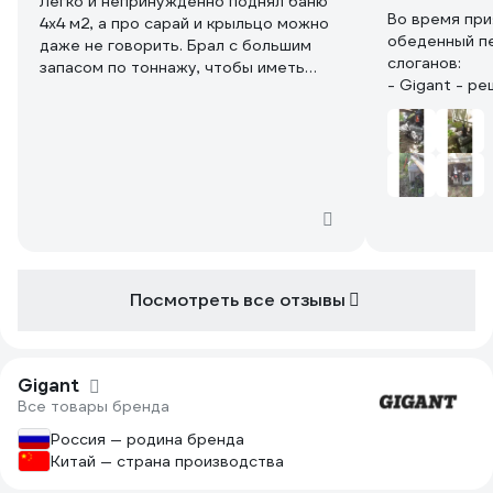
Легко и непринужденно поднял баню
Во время при
4x4 м2, а про сарай и крыльцо можно
обеденный п
даже не говорить. Брал с большим
слоганов:
запасом по тоннажу, чтобы иметь
- Gigant - р
возможность поддомкратить
работают.
брусовой дом. Думаю, справится.
- Лучше домк
домкрата Giga
(была такая а
ВсехИнструме
Лет 7 назад 
хозблок на св
блоки, котор
значительно 
Посмотреть все отзывы
Прошлой осен
месяцев назад
вот настало 
Gigant испра
Gigant
Методом пос
Все товары бренда
ступенчатых 
поднял хозбл
Россия — родина бренда
содержимого - чего в нём только н
Китай — страна производства
и установил 