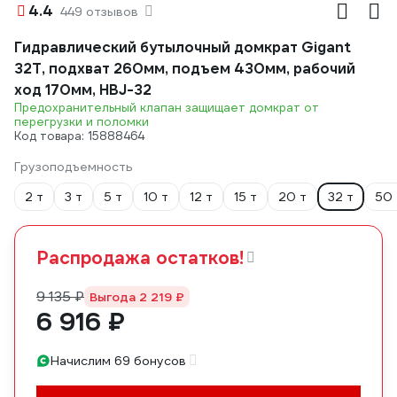
4.4
449 отзывов
Гидравлический бутылочный домкрат Gigant
32Т, подхват 260мм, подъем 430мм, рабочий
ход 170мм, HBJ-32
Предохранительный клапан защищает домкрат от
перегрузки и поломки
Код товара: 15888464
Грузоподъемность
2 т
3 т
5 т
10 т
12 т
15 т
20 т
32 т
50 
Распродажа остатков!
9 135 ₽
Выгода 2 219 ₽
6 916 ₽
Начислим 69 бонусов