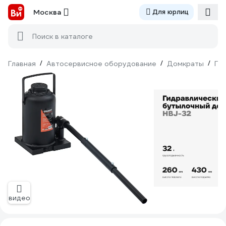
Москва
Для юрлиц
Поиск в каталоге
Главная
/
Автосервисное оборудование
/
Домкраты
/
Ги
видео