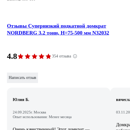
Отзывы Супернизкий подкатной домкрат
NORDBERG 3.2 тонн, H=75-500 мм N32032
4.8
354 отзыва
Написать отзыв
Юлия Б.
вячесла
24.09.2025
г. Москва
03.11.2
Опыт использования: Менее месяца
Домкра
Очень качественный! Этот домкрат —