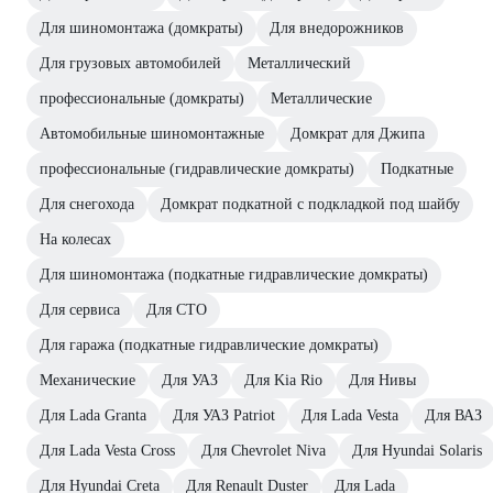
Для шиномонтажа (домкраты)
Для внедорожников
Для грузовых автомобилей
Металлический
профессиональные (домкраты)
Металлические
Автомобильные шиномонтажные
Домкрат для Джипа
профессиональные (гидравлические домкраты)
Подкатные
Для снегохода
Домкрат подкатной с подкладкой под шайбу
На колесах
Для шиномонтажа (подкатные гидравлические домкраты)
Для сервиса
Для СТО
Для гаража (подкатные гидравлические домкраты)
Механические
Для УАЗ
Для Kia Rio
Для Нивы
Для Lada Granta
Для УАЗ Patriot
Для Lada Vesta
Для ВАЗ
Для Lada Vesta Cross
Для Chevrolet Niva
Для Hyundai Solaris
Для Hyundai Creta
Для Renault Duster
Для Lada