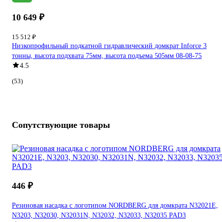
10 649 ₽
15 512 ₽
Низкопрофильный подкатной гидравлический домкрат Inforce 3
тонны, высота подхвата 75мм, высота подъема 505мм 08-08-75
4.5
(53)
Сопутствующие товары
446 ₽
Резиновая насадка с логотипом NORDBERG для домкрата N32021E,
N3203, N32030, N32031N, N32032, N32033, N32035 PAD3