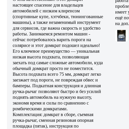
работа
настоящее спасение для владельцев
пробле
автомобилей с низким клиренсом
имеет 
(спортивные купе, хэтчбеки, тюнингованные
ещё по
машины), а также незаменимый инструмент
на доп
для сервисов, где важна скорость и удобство
работы. Занимаемся ремонтом машин -
сейчас потребовалось варить пороги на
солярисе и этот домкрат подошел идеально!
Его ключевое преимущество — уникальная
низкая высота подхвата, позволяющая
заехать под самые сложные автомобили, куда
обычный домкрат просто не поместится.
Высота подхвата всего 75 мм, домкрат легко
заезжает под пороги, не повреждая обвес и
бамперы. Подкатная конструкция и длинная
ручка-рычаг позволяют быстро и без усилий
поднять автомобиль на нужную высоту,
экономя время и силы по сравнению с
ромбическими домкратами.
Комплектация: домкрат в сборе, съемная
ручка-рычаг, сменная резиновая опорная
площадка (пятак), инструкция по