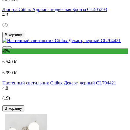
Люстра Citilux Адриана подвесная Бронза CL405293
4.3
(7)
В корзину
-6%
6 549 ₽
6 990 ₽
Настенный светильник Citilux Декарт, черный CL704421
4.8
(19)
В корзину