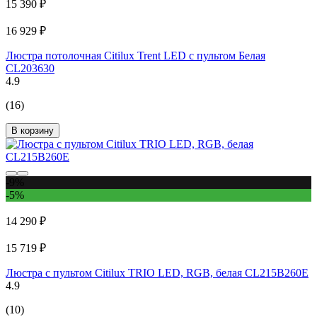
15 390 ₽
16 929 ₽
Люстра потолочная Citilux Trent LED с пультом Белая
CL203630
4.9
(16)
В корзину
-9%
-5%
14 290 ₽
15 719 ₽
Люстра с пультом Citilux ТRIO LED, RGB, белая CL215B260E
4.9
(10)