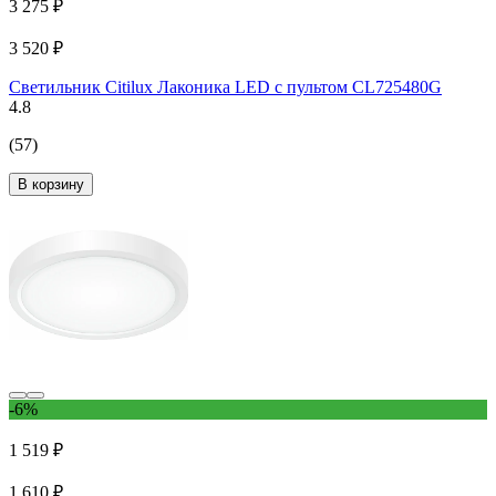
3 275 ₽
3 520 ₽
Светильник Citilux Лаконика LED с пультом CL725480G
4.8
(57)
В корзину
-6%
1 519 ₽
1 610 ₽