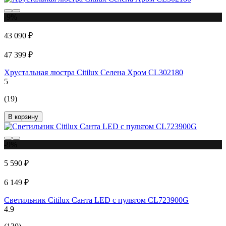
-9%
43 090 ₽
47 399 ₽
Хрустальная люстра Citilux Селена Хром CL302180
5
(19)
В корзину
-9%
5 590 ₽
6 149 ₽
Светильник Citilux Санта LED с пультом CL723900G
4.9