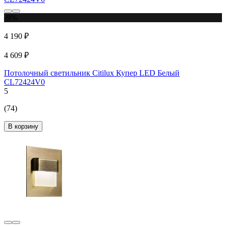
-9%
4 190 ₽
4 609 ₽
Потолочный светильник Citilux Купер LED Белый
CL72424V0
5
(74)
В корзину