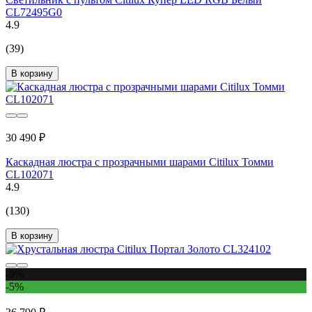
CL72495G0
4.9
(39)
В корзину
30 490 ₽
Каскадная люстра с прозрачными шарами Citilux Томми
CL102071
4.9
(130)
В корзину
-9%
-5%