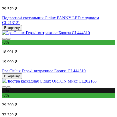
29 579 ₽
Подвесной светильник Citilux FANNY LED с пультом
CL213121
В корзину
-5%
18 991 ₽
19 990 ₽
Бра Citilux Гера-1 витражное Бронза CL444310
В корзину
-9%
-8%
29 390 ₽
32 329 ₽