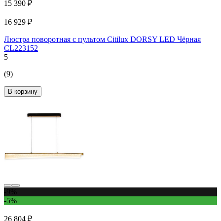
15 390 ₽
16 929 ₽
Люстра поворотная с пультом Citilux DORSY LED Чёрная
CL223152
5
(9)
В корзину
-9%
-5%
26 804 ₽