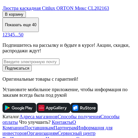
Люстра каскадная Citilux ORTON Микс CL202163
В корзину
Показать еще 40
1
2
3
4
5
...
50
Подпишитесь
на рассылку
и будьте в курсе! Акции, скидки,
распродажи ждут!
Подписаться
Оригинальные товары с гарантией!
Установите мобильное приложение, чтобы информация по
заказам всегда была под рукой
Каталог
Адреса магазинов
Способы получения
Способы
оплаты
Что улучшить?
Контакты
О
Компании
Поставщикам
Партнерам
Информация для
инвесторов
Организациям
Сервисный центр