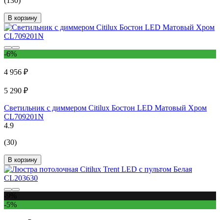
(130)
В корзину
-6%
4 956 ₽
5 290 ₽
Светильник с диммером Citilux Бостон LED Матовый Хром
CL709201N
4.9
(30)
В корзину
-9%
-5%