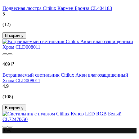
Подвесная люстра Citilux Кармен Бронза CL404183
5
(12)
В корзину
469 ₽
Встраиваемый светильник Citilux Акви влагозащищенный
Хром CLD008011
4.9
(108)
В корзину
-9%