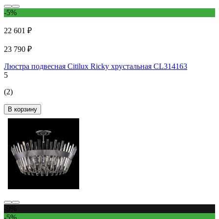
-5%
22 601 ₽
23 790 ₽
Люстра подвесная Citilux Ricky хрустальная CL314163
5
(2)
В корзину
-9%
-5%