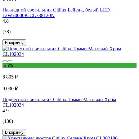
Накладной светильник Citilux Бейсик, белый LED
12Wх4000K CL738120N
4.8
(78)
В корзину
-25%
6 805 ₽
9 090 ₽
Подвесной светильник Citilux Томми Матовый Хром
CL102034
4.9
(130)
В корзину