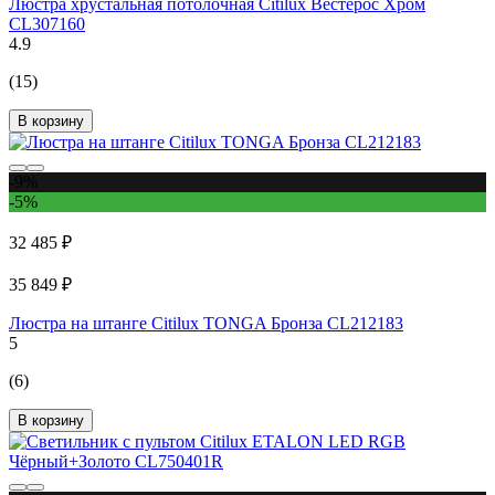
Люстра хрустальная потолочная Citilux Вестерос Хром
CL307160
4.9
(15)
В корзину
-9%
-5%
32 485 ₽
35 849 ₽
Люстра на штанге Citilux TONGA Бронза CL212183
5
(6)
В корзину