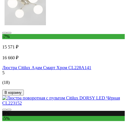
-7%
15 571 ₽
16 660 ₽
Люстра Citilux Адам Смарт Хром CL228A141
5
(18)
В корзину
-9%
-5%