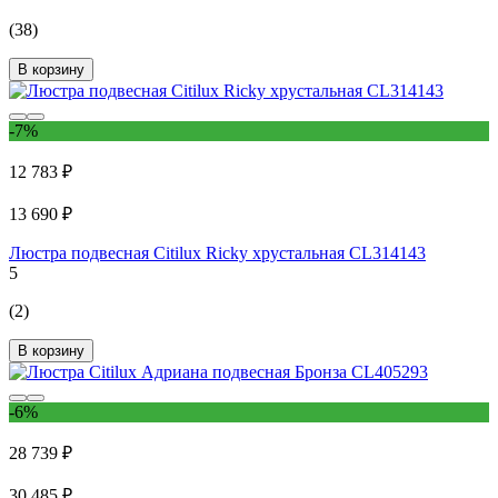
(38)
В корзину
-7%
12 783 ₽
13 690 ₽
Люстра подвесная Citilux Ricky хрустальная CL314143
5
(2)
В корзину
-6%
28 739 ₽
30 485 ₽