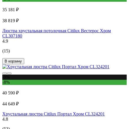
35 181 ₽
38 819 ₽
Люстра хрустальная потолочная Citilux Вестерос Хром
CL307180
4.9
(15)
В корзину
-9%
-8%
40 590 ₽
44 649 ₽
Хрустальная люстра Citilux Портал Хром CL324201
4.8
(53)