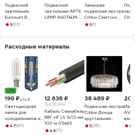
Подвесной
Подвесной
Замковая
Подв
светильник
светильник ARTE
подвесная люстра
свет
Eurosvet 8
LAMP A4074LM-
Citilux Смитсон
Char
античная бронза/
10C A4074LM-
Чёрная CL470112
нике
5
(33)
5
(1)
прозрачный
10CC
P250
хрусталь Strotskis
00000063379
Расходные материалы
-7%
199 ₽
12 636 ₽
38 489 ₽
208
213 ₽
126.36 ₽/м
Светодиодная
Подвесная люстра
Изол
Кабель Севкабель
лампа для
Citilux Фонда
AVIO
ВВГ-НГ LS 3х1,5 мм
холодильников и
хрустальная
вес 1
100 м 05465
вытяжки Uniel LED-
Бронза CL303223
065
4.7
(40)
5
(38)
4.
Y25-
4.5
(13)