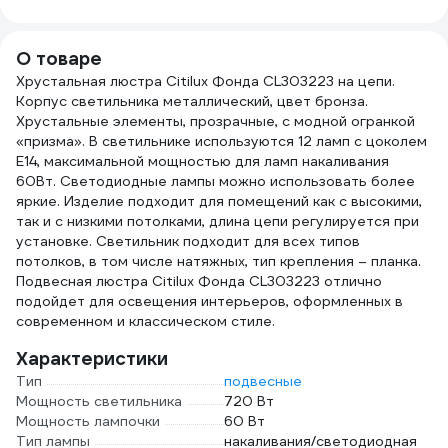
5W/3000K/E14/CL
GLZ04TR UL-
00007129
О товаре
Хрустальная люстра Citilux Фонда CL303223 на цепи.
Корпус светильника металлический, цвет бронза.
Хрустальные элементы, прозрачные, с модной огранкой
«призма». В светильнике используются 12 ламп с цоколем
Е14, максимальной мощностью для ламп накаливания
60Вт. Светодиодные лампы можно использовать более
яркие. Изделие подходит для помещений как с высокими,
так и с низкими потолками, длина цепи регулируется при
установке. Светильник подходит для всех типов
потолков, в том числе натяжных, тип крепления – планка.
Подвесная люстра Citilux Фонда CL303223 отлично
подойдет для освещения интерьеров, оформленных в
современном и классическом стиле.
Характеристики
Тип
подвесные
Мощность светильника
720 Вт
Мощность лампочки
60 Вт
Тип лампы
накаливания/светодиодная