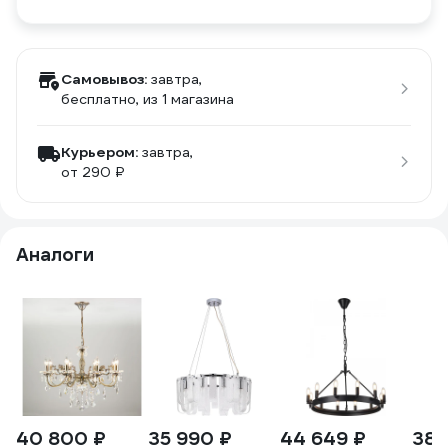
Самовывоз:
завтра,
бесплатно
, из 1 магазина
Курьером:
завтра,
от 290 ₽
Аналоги
40 800 ₽
35 990 ₽
44 649 ₽
38 