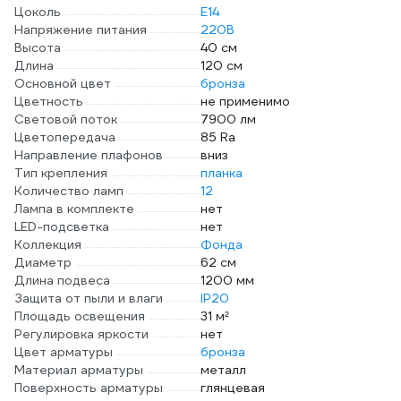
Цоколь
E14
Напряжение питания
220В
Высота
40 см
Длина
120 см
Основной цвет
бронза
Цветность
не применимо
Световой поток
7900 лм
Цветопередача
85 Ra
Направление плафонов
вниз
Тип крепления
планка
Количество ламп
12
Лампа в комплекте
нет
LED-подсветка
нет
Коллекция
Фонда
Диаметр
62 см
Длина подвеса
1200 мм
Защита от пыли и влаги
IP20
Площадь освещения
31 м²
Регулировка яркости
нет
Цвет арматуры
бронза
Материал арматуры
металл
Поверхность арматуры
глянцевая