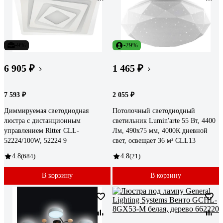
-9%
-29%
6 905 ₽
1 465 ₽
7 593 ₽
2 055 ₽
Диммируемая светодиодная
Потолочный светодиодный
люстра с дистанционным
светильник Lumin'arte 55 Вт, 4400
управлением Ritter CLL-
Лм, 490x75 мм, 4000К дневной
52224/100W, 52224 9
свет, освещает 36 м² CLL13
4.8
(684)
4.8
(21)
В корзину
В корзину