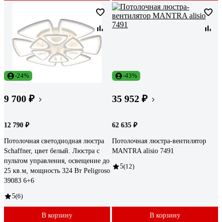
-24%
-43%
9 700 ₽
35 952 ₽
12 790 ₽
62 635 ₽
Потолочная светодиодная люстра
Потолочная люстра-вентилятор
Schaffner, цвет белый. Люстра с
MANTRA alisio 7491
пультом управления, освещение до
5
(12)
25 кв.м, мощность 324 Вт Peligroso
39083 6+6
5
(6)
В корзину
В корзину