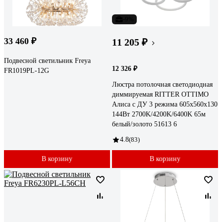
-9%
33 460 ₽
11 205 ₽
Подвесной светильник Freya
12 326 ₽
FR1019PL-12G
Люстра потолочная светодиодная
диммируемая RITTER OTTIMO
Алиса с ДУ 3 режима 605x560x130
144Вт 2700K/4200K/6400K 65м
белый/золото 51613 6
4.8
(83)
В корзину
В корзину