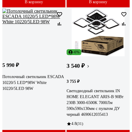
В корзину
В корзину
-6%
5 990 ₽
3 540 ₽
Потолочный светильник ESCADA
3 755 ₽
10220/5 LED*98W White
10220/5LED 98W
Светодиодный светильник IN
HOME ELEGANT ARIS-B 90Вт
230В 3000-6500K 7000Лм
590x590x130мм c пультом ДУ
черный 4690612035413
4.8
(31)