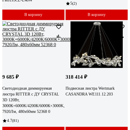
FR6193CL-L48W
5
(2)
В корзину
В корзину
9 685 ₽
318 414 ₽
Светодиодная диммируемая
Подвесная люстра Wertmark
люстра RITTER с ДУ CRYSTAL
CASANDRA WE111.12.203
3D 120Вт,
3000К+6000K/4200К/6000К+3000K,
7920Лм, 480x60мм 52368 0
4.7
(81)