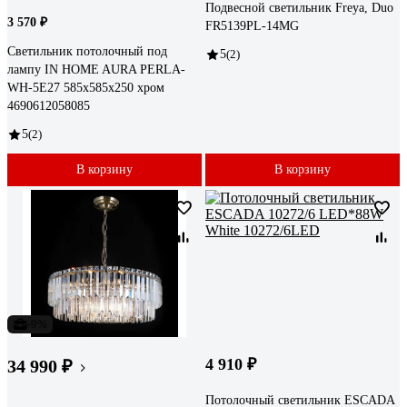
Подвесной светильник Freya, Duo
3 570 ₽
FR5139PL-14MG
Светильник потолочный под
5
(2)
лампу IN HOME AURA PERLA-
WH-5E27 585x585x250 хром
4690612058085
5
(2)
В корзину
В корзину
-9%
4 910 ₽
34 990 ₽
Потолочный светильник ESCADA