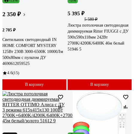
-13%
-3%
5 395 ₽
2 350 ₽
5 580 ₽
Люстра потолочная светодиодная
2 705 ₽
диммируемая Ritter FIUGGI с ДУ
590x590x118мм 242Вт
Светильник светодиодный IN
2700K/4200K/6400K 46м белый
HOME COMFORT MYSTERY
51946 5
125Вт 230В 3000-6500K 10000Лм
500x80мм с пультом ДУ
4690612059525
4.6
(15)
В корзину
В корзину