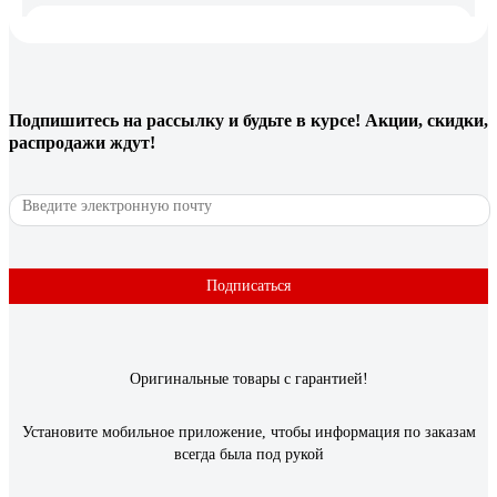
Сергий
20.12.2023
Добротный светильник.
Подпишитесь
на рассылку
и будьте в курсе! Акции, скидки,
251 отзыв
распродажи ждут!
Отзыв о люстре RITTER ROLO с ДУ 52Вт,
2700К/4200К/6400К, 3400Лм, 385x80мм 52360
4
Александр Ю.
10.11.2021
Подписаться
Есть регулировка оттенка и яркости в широком диапазоне. В
полной мощности светит ярко, хорошо освещает комнату
17кв.м.
Оригинальные товары с гарантией!
Установите мобильное приложение, чтобы информация по заказам
всегда была под рукой