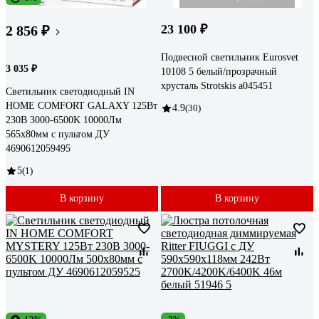
23 100 ₽
2 856 ₽
Подвесной светильник Eurosvet
3 035 ₽
10108 5 белый/прозрачный
хрусталь Strotskis a045451
Светильник светодиодный IN
HOME COMFORT GALAXY 125Вт
4.9
(30)
230В 3000-6500K 10000Лм
565x80мм с пультом ДУ
4690612059495
5
(1)
В корзину
В корзину