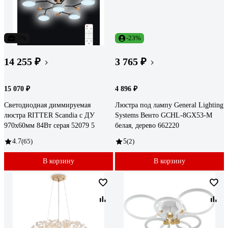
-5%
-23%
14 255 ₽
3 765 ₽
15 070 ₽
4 896 ₽
Светодиодная диммируемая
Люстра под лампу General Lighting
люстра RITTER Scandia с ДУ
Systems Венто GCHL-8GX53-M
970х60мм 84Вт серая 52079 5
белая, дерево 662220
4.7
(65)
5
(2)
В корзину
В корзину