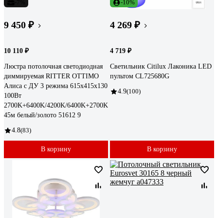
-7%
-10%
9 450 ₽
4 269 ₽
10 110 ₽
4 719 ₽
Люстра потолочная светодиодная
Светильник Citilux Лаконика LED
диммируемая RITTER OTTIMO
пультом CL725680G
Алиса с ДУ 3 режима 615x415x130
4.9
(100)
100Вт
2700K+6400K/4200K/6400K+2700K
45м белый/золото 51612 9
4.8
(83)
В корзину
В корзину