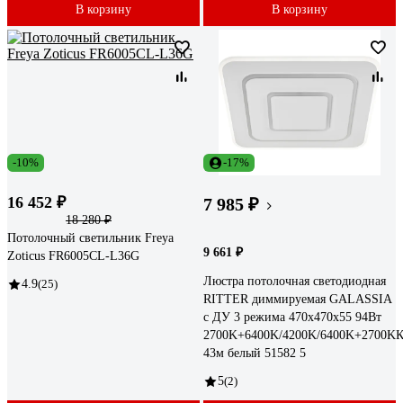
В корзину
В корзину
-10%
-17%
16 452 ₽
7 985 ₽
18 280 ₽
Потолочный светильник Freya
9 661 ₽
Zoticus FR6005CL-L36G
Люстра потолочная светодиодная
4.9
(25)
RITTER диммируемая GALASSIA
с ДУ 3 режима 470x470x55 94Вт
2700K+6400K/4200K/6400K+2700K
43м белый 51582 5
5
(2)