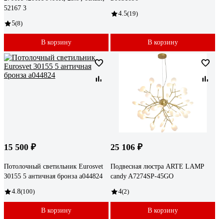
52167 3
4.5
(19)
5
(8)
В корзину
В корзину
15 500 ₽
25 106 ₽
Потолочный светильник Eurosvet
Подвесная люстра ARTE LAMP
30155 5 античная бронза a044824
candy A7274SP-45GO
4.8
(100)
4
(2)
В корзину
В корзину