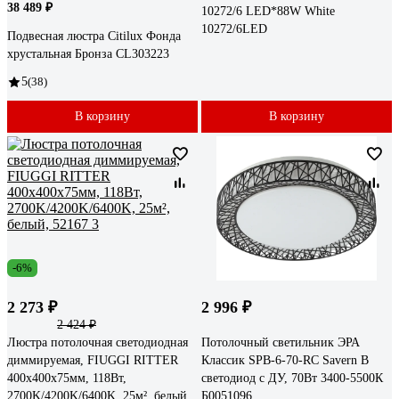
38 489 ₽
10272/6 LED*88W White
10272/6LED
Подвесная люстра Citilux Фонда
хрустальная Бронза CL303223
5
(38)
В корзину
В корзину
-6%
2 273 ₽
2 996 ₽
2 424 ₽
Люстра потолочная светодиодная
Потолочный светильник ЭРА
диммируемая, FIUGGI RITTER
Классик SPB-6-70-RC Savern В
400x400x75мм, 118Вт,
светодиод с ДУ, 70Вт 3400-5500К
2700K/4200K/6400K, 25м², белый,
Б0051096