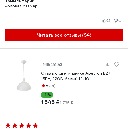
Комментарий:
моловат размер.
0
0
Читать все отзывы (54)
16154419
Отзыв о светильнике Apeyron Е27
15Вт, 220В, белый 12-101
5
(54)
-11%
1 545 ₽
1 735 ₽