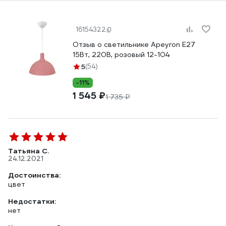
16154322
Отзыв о светильнике Apeyron Е27
15Вт, 220В, розовый 12-104
5
(54)
-11%
1 545 ₽
1 735 ₽
Татьяна С.
24.12.2021
Достоинства:
цвет
Недостатки:
нет