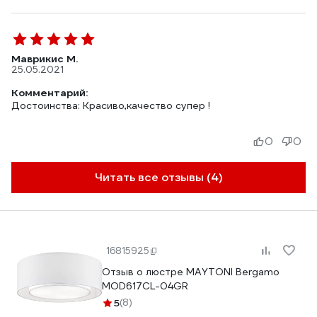
Маврикис М.
25.05.2021
Комментарий:
Достоинства: Красиво,качество супер !
0
0
Читать все отзывы (4)
16815925
Отзыв о люстре MAYTONI Bergamo
MOD617CL-04GR
5
(8)