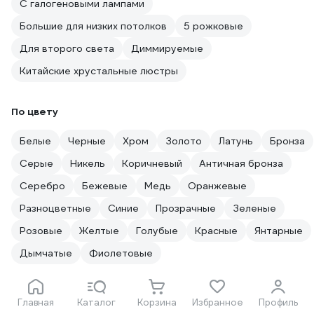
С галогеновыми лампами
Большие для низких потолков
5 рожковые
Для второго света
Диммируемые
Китайские хрустальные люстры
По цвету
Белые
Черные
Хром
Золото
Латунь
Бронза
Серые
Никель
Коричневый
Античная бронза
Серебро
Бежевые
Медь
Оранжевые
Разноцветные
Синие
Прозрачные
Зеленые
Розовые
Желтые
Голубые
Красные
Янтарные
Дымчатые
Фиолетовые
По стилю
Главная
Каталог
Корзина
Избранное
Профиль