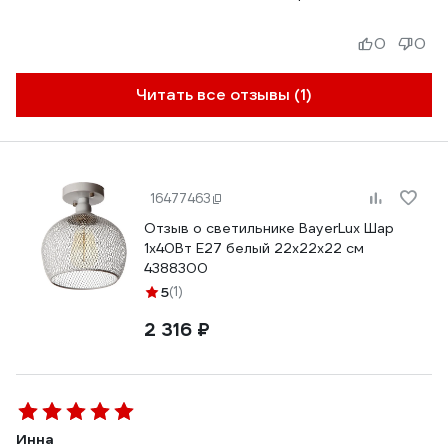
0
0
Читать все отзывы (1)
16477463
Отзыв о светильнике BayerLux Шар
1х40Вт E27 белый 22х22х22 см
4388300
5
(1)
2 316 ₽
Инна