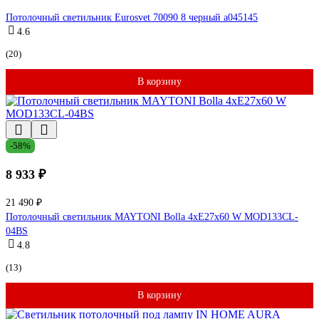
Потолочный светильник Eurosvet 70090 8 черный a045145
4.6
(20)
В корзину
-58%
8 933 ₽
21 490 ₽
Потолочный светильник MAYTONI Bolla 4хE27x60 W MOD133CL-
04BS
4.8
(13)
В корзину