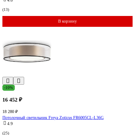
4.8
(13)
В корзину
-10%
16 452 ₽
18 280 ₽
Потолочный светильник Freya Zoticus FR6005CL-L36G
4.9
(25)