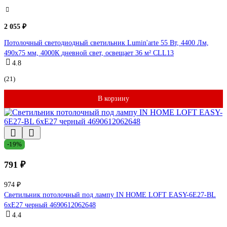
2 055 ₽
Потолочный светодиодный светильник Lumin'arte 55 Вт, 4400 Лм,
490x75 мм, 4000К дневной свет, освещает 36 м² CLL13
4.8
(21)
В корзину
-19%
791 ₽
974 ₽
Светильник потолочный под лампу IN HOME LOFT EASY-6E27-BL
6хЕ27 черный 4690612062648
4.4