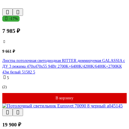
-17%
7 985 ₽
9 661 ₽
Люстра потолочная светодиодная RITTER диммируемая GALASSIA с
ДУ 3 режима 470x470x55 94Вт 2700K+6400K/4200K/6400K+2700KК
43м белый 51582 5
5
(2)
В корзину
19 900 ₽