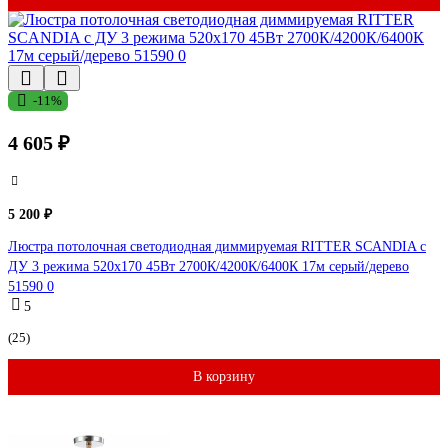
-11%
4 605 ₽
5 200 ₽
Люстра потолочная светодиодная диммируемая RITTER SCANDIA с
ДУ 3 режима 520x170 45Вт 2700К/4200К/6400К 17м серый/дерево
51590 0
5
(25)
В корзину