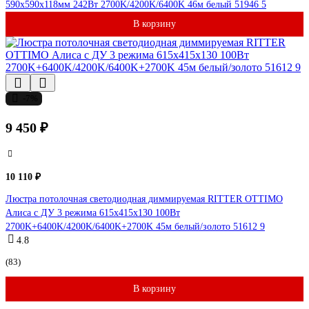
590x590x118мм 242Вт 2700K/4200K/6400K 46м белый 51946 5
В корзину
-7%
9 450 ₽
10 110 ₽
Люстра потолочная светодиодная диммируемая RITTER OTTIMO
Алиса с ДУ 3 режима 615x415x130 100Вт
2700K+6400K/4200K/6400K+2700K 45м белый/золото 51612 9
4.8
(83)
В корзину