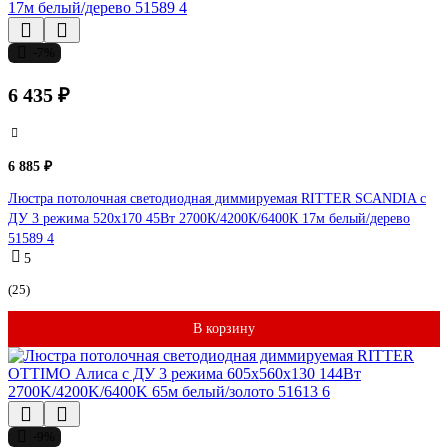
-7%
6 435 ₽
6 885 ₽
Люстра потолочная светодиодная диммируемая RITTER SCANDIA с
ДУ 3 режима 520x170 45Вт 2700К/4200К/6400К 17м белый/дерево
51589 4
5
(25)
В корзину
-9%