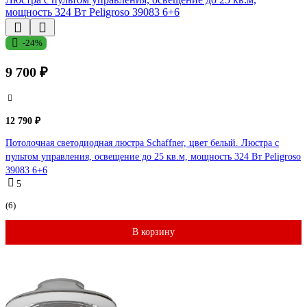
-24%
9 700 ₽
12 790 ₽
Потолочная светодиодная люстра Schaffner, цвет белый. Люстра с
пультом управления, освещение до 25 кв.м, мощность 324 Вт Peligroso
39083 6+6
5
(6)
В корзину