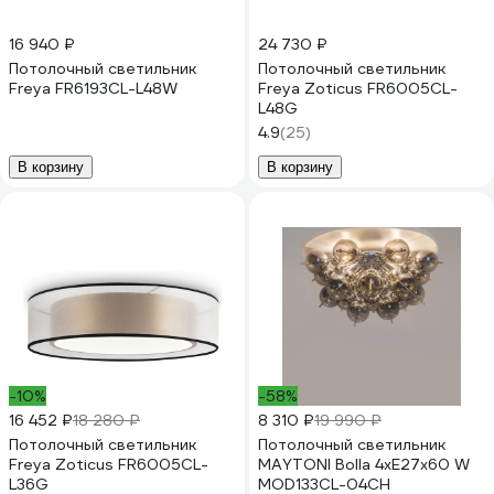
16 940 ₽
24 730 ₽
Потолочный светильник
Потолочный светильник
Freya FR6193CL-L48W
Freya Zoticus FR6005CL-
L48G
4.9
(25)
В корзину
В корзину
-10%
-58%
16 452 ₽
18 280 ₽
8 310 ₽
19 990 ₽
Потолочный светильник
Потолочный светильник
Freya Zoticus FR6005CL-
MAYTONI Bolla 4хE27x60 W
L36G
MOD133CL-04CH