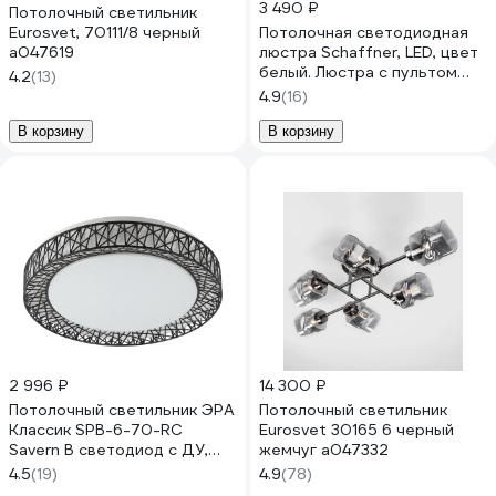
3 490 ₽
Потолочный светильник
Eurosvet, 70111/8 черный
Потолочная светодиодная
a047619
люстра Schaffner, LED, цвет
белый. Люстра с пультом
4.2
(13)
управления, мощность 76
4.9
(16)
Вт. Светильник потолочный.
Площадь освещения до 18
В корзину
В корзину
м2 Oleoso 2720-2+2
2 996 ₽
14 300 ₽
Потолочный светильник ЭРА
Потолочный светильник
Классик SPB-6-70-RC
Eurosvet 30165 6 черный
Savern В светодиод с ДУ,
жемчуг a047332
70Вт 3400-5500К
4.5
(19)
4.9
(78)
Б0051096