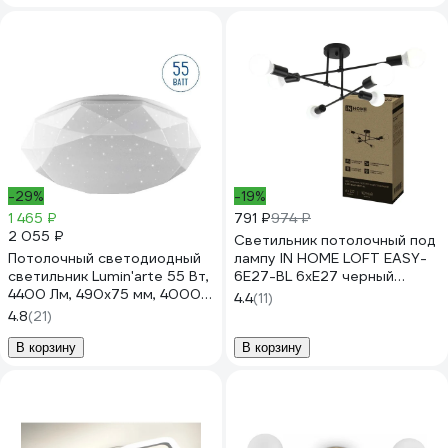
-29%
-19%
1 465 ₽
791 ₽
974 ₽
2 055 ₽
Светильник потолочный под
Потолочный светодиодный
лампу IN HOME LOFT EASY-
светильник Lumin'arte 55 Вт,
6E27-BL 6хЕ27 черный
4400 Лм, 490x75 мм, 4000К
4690612062648
4.4
(11)
дневной свет, освещает 36
4.8
(21)
м² CLL13
В корзину
В корзину