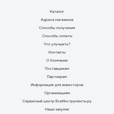
Есть регулировка оттенка и яркости в широком
диапазоне. В полной мощности светит ярко, хорошо
освещает комнату 17кв.м.
Каталог
Адреса магазинов
Способы получения
Способы оплаты
Что улучшить?
Контакты
О Компании
Поставщикам
Партнерам
Информация для инвесторов
Организациям
Сервисный центр ВсеИнструменты.ру
Наши закупки