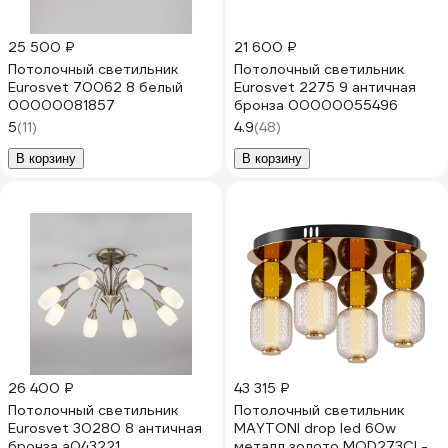
25 500 ₽
21 600 ₽
Потолочный светильник
Потолочный светильник
Eurosvet 70062 8 белый
Eurosvet 2275 9 античная
00000081857
бронза 00000055496
5
(11)
4.9
(48)
В корзину
В корзину
26 400 ₽
43 315 ₽
Потолочный светильник
Потолочный светильник
Eurosvet 30280 8 античная
MAYTONI drop led 60w
бронза a043221
металл золото MOD273CL-