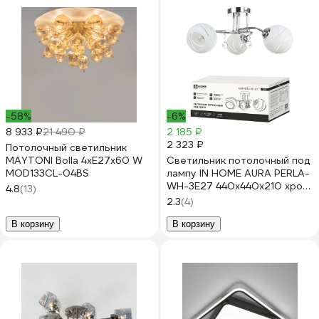
-58%
-6%
8 933 ₽
21 490 ₽
2 185 ₽
2 323 ₽
Потолочный светильник
MAYTONI Bolla 4хE27x60 W
Светильник потолочный под
MOD133CL-04BS
лампу IN HOME AURA PERLA-
WH-3E27 440x440x210 хром
4.8
(13)
4690612058078
2.3
(4)
В корзину
В корзину