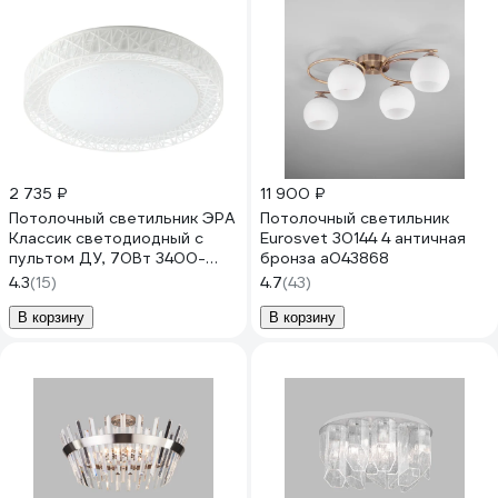
2 735 ₽
11 900 ₽
Потолочный светильник ЭРА
Потолочный светильник
Классик светодиодный с
Eurosvet 30144 4 античная
пультом ДУ, 70Вт 3400-
бронза a043868
5500К Б0051097
4.3
(15)
4.7
(43)
В корзину
В корзину