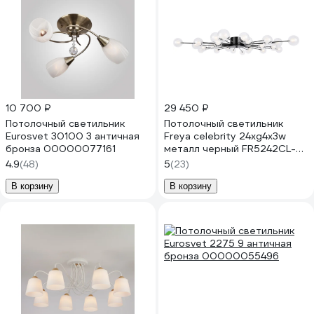
10 700 ₽
29 450 ₽
Потолочный светильник
Потолочный светильник
Eurosvet 30100 3 античная
Freya celebrity 24хg4x3w
бронза 00000077161
металл черный FR5242CL-
24B1
4.9
(48)
5
(23)
В корзину
В корзину