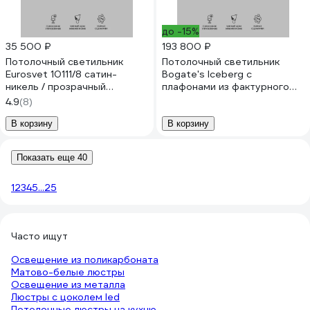
до -15%
35 500 ₽
193 800 ₽
Потолочный светильник
Потолочный светильник
Eurosvet 10111/8 сатин-
Bogate's Iceberg с
никель / прозрачный
плафонами из фактурного
хрусталь Strotskis a047847
стекла 381/10 никель/
4.9
(8)
прозрачный a069620
В корзину
В корзину
Показать еще 40
1
2
3
4
5
...
25
Часто ищут
Освещение из поликарбоната
Матово-белые люстры
Освещение из металла
Люстры с цоколем led
Потолочные люстры на кухню