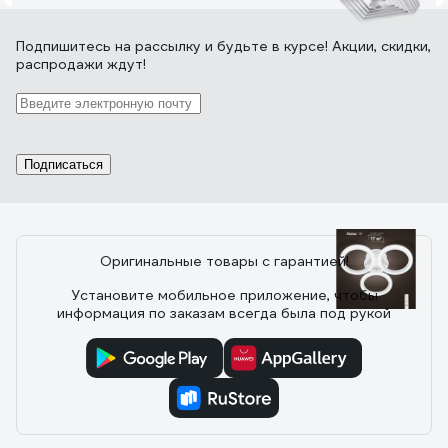
9 отзывов
Подпишитесь
на рассылку
и будьте в курсе! Акции, скидки,
распродажи ждут!
Отзыв о светильнике Novotech TRIN LED
25W 358604
20.12.2023
Сергий
Подписаться
Добротный светильник.
Оригинальные товары с гарантией!
251 отзыв
Установите мобильное приложение, чтобы
информация по заказам всегда была под рукой
Отзыв о люстре RITTER ROLO с ДУ 52Вт,
2700К/4200К/6400К, 3400Лм, 385x80мм
52360 4
10.11.2021
Александр Ю.