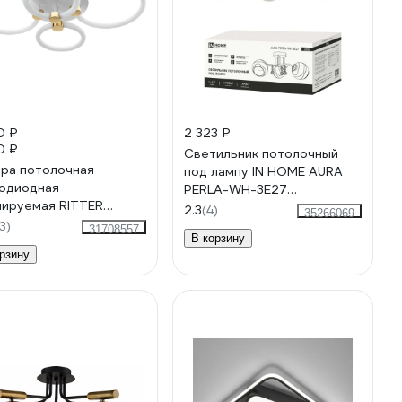
0 ₽
2 323 ₽
0 ₽
Светильник потолочный
ра потолочная
под лампу IN HOME AURA
одиодная
PERLA-WH-3E27
ируемая RITTER
440x440x210 хром
2.3
(4)
35266069
MO Алиса с ДУ 3
4690612058078
3)
31708557
В корзину
ма 615x415x130 100Вт
рзину
0K+6400K/4200K/6400K+2700K
белый/золото 51612 9