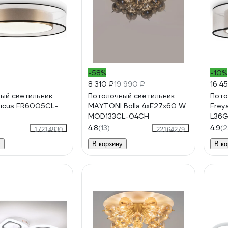
-58%
-10%
8 310 ₽
19 990 ₽
16 4
ый светильник
Потолочный светильник
Пото
ticus FR6005CL-
MAYTONI Bolla 4хE27x60 W
Frey
MOD133CL-04CH
L36
4.8
(13)
4.9
(2
17214930
22164279
у
В корзину
В ко