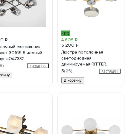
-11%
00 ₽
4 605 ₽
5 200 ₽
лочный светильник
Люстра потолочная
svet 30165 6 черный
светодиодная
уг a047332
диммируемая RITTER
8)
18059773
SCANDIA с ДУ 3 режима
5
(25)
31708491
рзину
520x170 45Вт
В корзину
2700К/4200К/6400К 17м
серый/дерево 51590 0