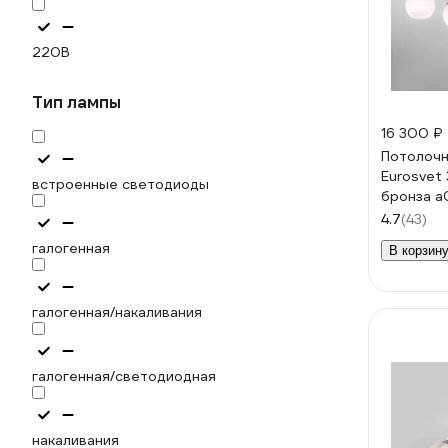
220В
Тип лампы
16 300 ₽
Потолочн
Eurosvet 
встроенные светодиоды
бронза a
4.7
(43)
галогенная
В корзин
галогенная/накаливания
галогенная/светодиодная
накаливания