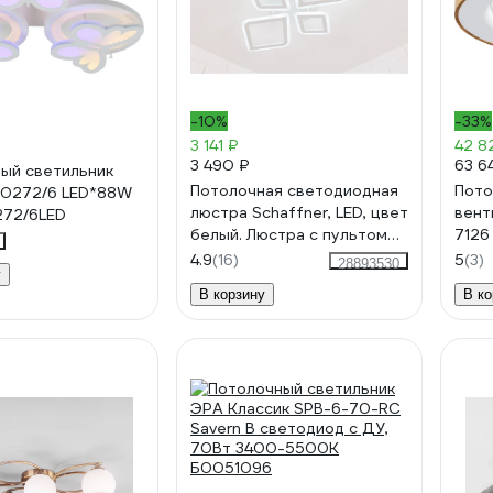
-10%
-33%
3 141 ₽
42 8
3 490 ₽
63 6
ый светильник
Потолочная светодиодная
Пото
10272/6 LED*88W
люстра Schaffner, LED, цвет
вент
272/6LED
белый. Люстра с пультом
7126
управления, мощность 76
4.9
(16)
5
(3)
28893530
у
Вт. Светильник
В корзину
В ко
потолочный. Площадь
освещения до 18 м2 Oleoso
2720-2+2