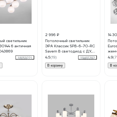
2 996 ₽
14 3
ый светильник
Потолочный светильник
Пото
30144 6 античная
ЭРА Классик SPB-6-70-RC
Euro
043869
Savern В светодиод с ДУ,
жемч
70Вт 3400-5500К
4.5
(19)
4.9
(7
18059221
19465392
Б0051096
у
В корзину
В ко