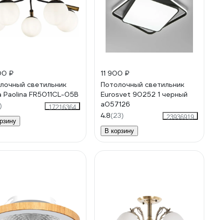
00 ₽
11 900 ₽
лочный светильник
Потолочный светильник
a Paolina FR5011CL-05B
Eurosvet 90252 1 черный
a057126
)
17216364
4.8
(23)
23936919
рзину
В корзину