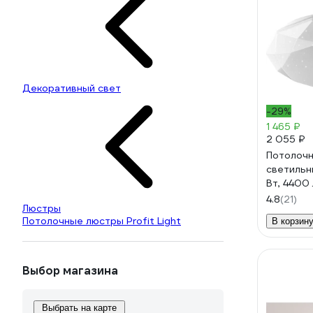
Декоративный свет
-29%
1 465 ₽
2 055 ₽
Потолоч
светильни
Вт, 4400
4000К дн
4.8
(21)
Люстры
освещает
Потолочные люстры Profit Light
В корзин
Выбор магазина
Выбрать на карте