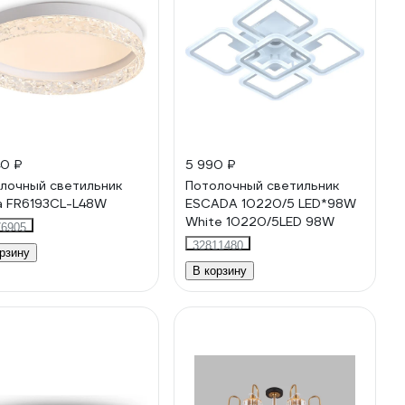
40 ₽
5 990 ₽
лочный светильник
Потолочный светильник
a FR6193CL-L48W
ESCADA 10220/5 LED*98W
White 10220/5LED 98W
76905
32811480
рзину
В корзину