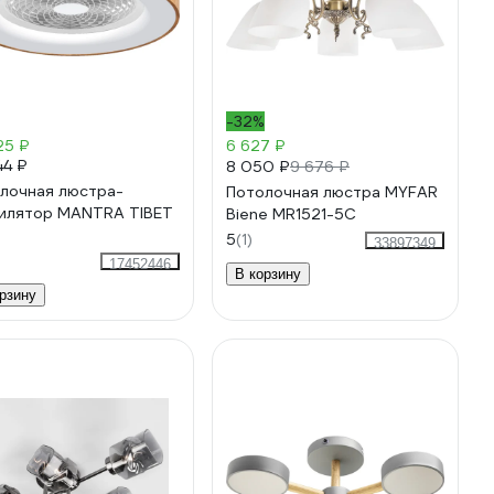
-32%
25 ₽
6 627 ₽
44 ₽
8 050 ₽
9 676 ₽
лочная люстра-
Потолочная люстра MYFAR
илятор MANTRA TIBET
Biene MR1521-5C
5
(1)
33897349
17452446
В корзину
рзину