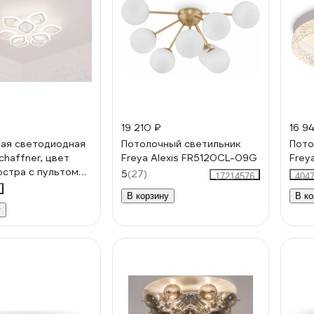
19 210 ₽
16 9
ая светодиодная
Потолочный светильник
Пото
chaffner, цвет
Freya Alexis FR5120CL-09G
Frey
юстра с пультом
5
(27)
17214576
404
ия, освещение до
В корзину
В ко
мощность 126 Вт
у
0-9