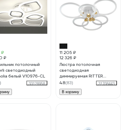
-9%
 ₽
11 205 ₽
0 ₽
12 326 ₽
ильник потолочный
Люстра потолочная
rli светодиодный
светодиодная
olia белый V10976-CL
диммируемая RITTER
OTTIMO Алиса с ДУ 3
)
4.8
(83)
33128958
31708443
режима 605x560x130 144Вт
рзину
В корзину
2700K/4200K/6400K 65м
белый/золото 51613 6