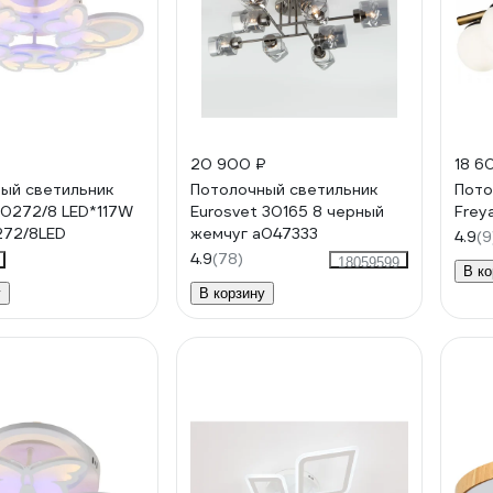
20 900 ₽
18 6
ый светильник
Потолочный светильник
Пото
0272/8 LED*117W
Eurosvet 30165 8 черный
Frey
272/8LED
жемчуг a047333
4.9
(9
4.9
(78)
18059599
В ко
у
В корзину