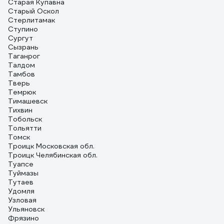
Старая Купавна
Старый Оскол
Стерлитамак
Ступино
Сургут
Сызрань
Таганрог
Талдом
Тамбов
Тверь
Темрюк
Тимашевск
Тихвин
Тобольск
Тольятти
Томск
Троицк Московская обл.
Троицк Челябинская обл.
Туапсе
Туймазы
Тутаев
Удомля
Узловая
Ульяновск
Фрязино