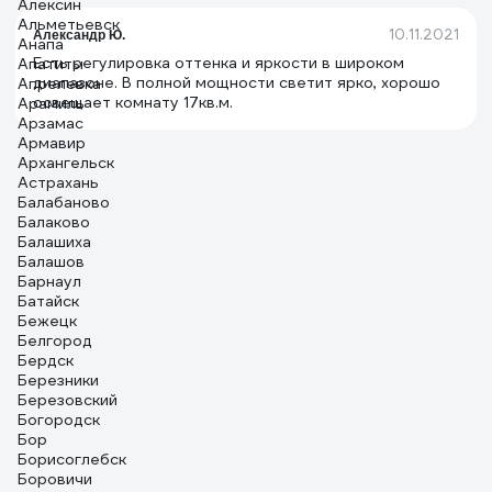
Алексин
52360 4
Альметьевск
10.11.2021
Александр Ю.
Анапа
Есть регулировка оттенка и яркости в широком
Апатиты
диапазоне. В полной мощности светит ярко, хорошо
Апрелевка
освещает комнату 17кв.м.
Арамиль
Арзамас
Армавир
Архангельск
Астрахань
Балабаново
Балаково
Балашиха
Балашов
Барнаул
Батайск
Бежецк
Белгород
Бердск
Березники
Березовский
Богородск
Бор
Борисоглебск
Боровичи