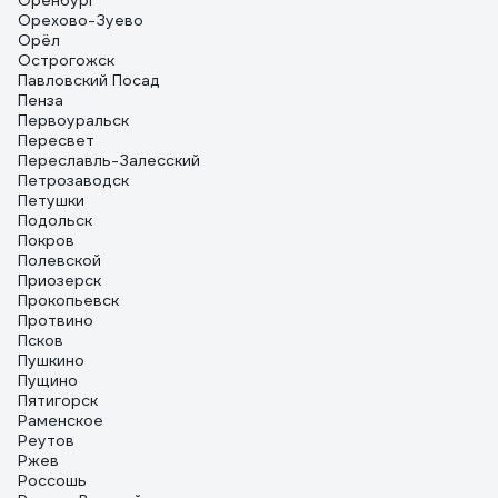
Оренбург
Орехово-Зуево
Орёл
Острогожск
Павловский Посад
Пенза
Первоуральск
Пересвет
Переславль-Залесский
Петрозаводск
Петушки
Подольск
Покров
Полевской
Приозерск
Прокопьевск
Протвино
Псков
Пушкино
Пущино
Пятигорск
Раменское
Реутов
Ржев
Россошь