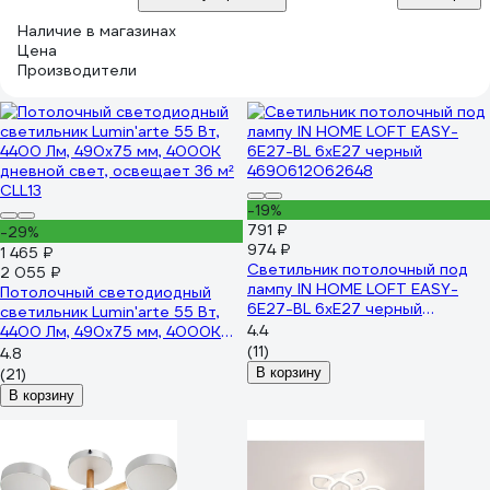
Наличие в магазинах
Цена
Производители
-19%
791 ₽
-29%
974 ₽
1 465 ₽
Светильник потолочный под
2 055 ₽
лампу IN HOME LOFT EASY-
Потолочный светодиодный
6E27-BL 6хЕ27 черный
светильник Lumin'arte 55 Вт,
4690612062648
4.4
4400 Лм, 490x75 мм, 4000К
дневной свет, освещает 36 м²
(11)
4.8
CLL13
(21)
В корзину
В корзину