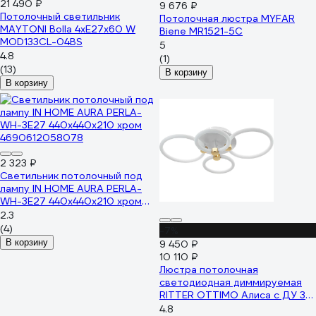
21 490 ₽
9 676 ₽
Потолочный светильник
Потолочная люстра MYFAR
MAYTONI Bolla 4хE27x60 W
Biene MR1521-5C
MOD133CL-04BS
5
4.8
(1)
(13)
В корзину
В корзину
2 323 ₽
Светильник потолочный под
лампу IN HOME AURA PERLA-
WH-3E27 440x440x210 хром
4690612058078
2.3
(4)
-7%
В корзину
9 450 ₽
10 110 ₽
Люстра потолочная
светодиодная диммируемая
RITTER OTTIMO Алиса с ДУ 3
режима 615x415x130 100Вт
4.8