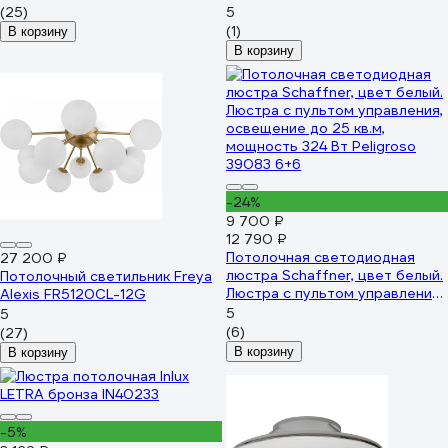
2700К/4200К/6400К 17м
12BS
(25)
5
серый/дерево 51590 0
(1)
В корзину
В корзину
-24%
9 700 ₽
12 790 ₽
Потолочная светодиодная
27 200 ₽
люстра Schaffner, цвет белый.
Потолочный светильник Freya
Люстра с пультом управления,
Alexis FR5120CL-12G
освещение до 25 кв.м,
5
5
мощность 324 Вт Peligroso
(6)
(27)
39083 6+6
В корзину
В корзину
-5%