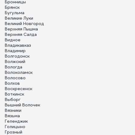
Бронницы
Брянск
Бугульма
Великие Луки
Великий Новгород
Верхняя Пышма
Верхняя Салда
Видное
Владикавказ
Владимир
Волгодонск
Волжский
Вологда
Волоколамск
Волосово
Волхов
Воскресенск
Воткинск
Выборг
Вышний Волочек
Вязники
Вязьма
Геленджик
Голицыно
Грозный