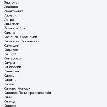
Златоуст
Иваново
Ивантеевка
Ижевск
Истра
Ишимбай
Йошкар-Ола
Калуга
Каменск-Уральский
Каменск-Шахтинский
Камышин
Касимов
Кашира
Кемерово
Кимры
Кингисепп
Кинешма
Киржач
Кириши
Киров
Кирово-Чепецк
Кировск Ленинградская обл.
Клин
Клинцы
Ковров