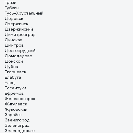
Грязи
Губкин
Гусь-Хрустальный
Дедовск
Дзержинск
Дзержинский
Димитровград
Динская
Дмитров
Долгопрудный
Домодедово
Донской
Дубна
Егорьевск
Елабуга
Елец
Ессентуки
Ефремов
Железногорск
Жигулевск
Жуковский
Зарайск
Звенигород
Зеленоград
Зеленодольск