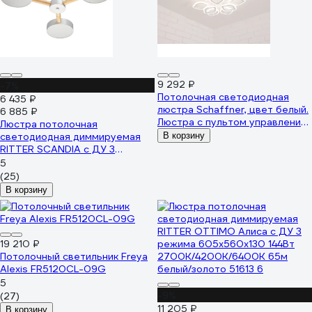
9 292 ₽
-7%
Потолочная светодиодная
6 435 ₽
люстра Schaffner, цвет белый.
6 885 ₽
Люстра с пультом управления,
Люстра потолочная
освещение до 18 кв.м,
светодиодная диммируемая
В корзину
мощность 126 Вт Sera 2590-9
RITTER SCANDIA с ДУ 3
режима 520x170 45Вт
5
2700К/4200К/6400К 17м
(25)
белый/дерево 51589 4
В корзину
19 210 ₽
Потолочный светильник Freya
Alexis FR5120CL-09G
5
-9%
(27)
11 205 ₽
В корзину