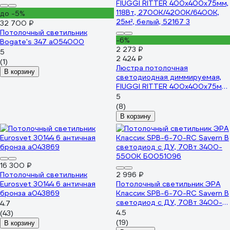
до -5%
32 700 ₽
Потолочный светильник
-6%
Bogate's 347 a054000
2 273 ₽
5
2 424 ₽
(1)
Люстра потолочная
В корзину
светодиодная диммируемая,
FIUGGI RITTER 400x400x75мм,
118Вт, 2700K/4200K/6400K,
5
25м², белый, 52167 3
(8)
В корзину
16 300 ₽
Потолочный светильник
2 996 ₽
Eurosvet 30144 6 античная
Потолочный светильник ЭРА
бронза a043869
Классик SPB-6-70-RC Savern В
светодиод с ДУ, 70Вт 3400-
4.7
5500К Б0051096
4.5
(43)
(19)
В корзину