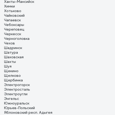
Ханты-Мансийск
Химки
Хотьково
Чайковский
Чапаевск
Чебоксары
Череповец
Черкесск
Черноголовка
Чехов
Шадринск
Шатура
Шаховская
Шахты
Шуя
Щекино
Щелково
Щербинка
Электрогорск
Электросталь
Электроугли
Энгельс
Южноуральск
Юрьев-Польский
Яблоновский респ. Адыгея