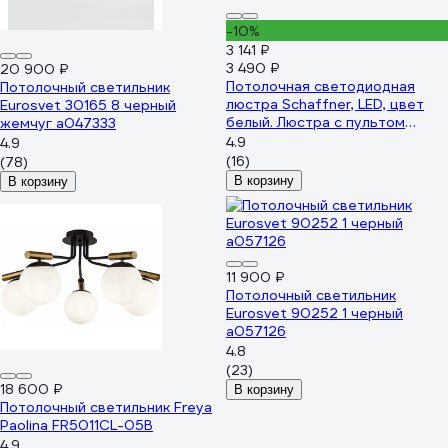
-10%
3 141 ₽
3 490 ₽
20 900 ₽
Потолочная светодиодная
Потолочный светильник
люстра Schaffner, LED, цвет
Eurosvet 30165 8 черный
белый. Люстра с пультом
жемчуг a047333
управления, мощность 76 Вт.
4.9
4.9
Светильник потолочный.
(16)
(78)
Площадь освещения до 18 м2
В корзину
В корзину
Oleoso 2720-2+2
11 900 ₽
Потолочный светильник
Eurosvet 90252 1 черный
a057126
4.8
(23)
18 600 ₽
В корзину
Потолочный светильник Freya
Paolina FR5011CL-05B
4.9