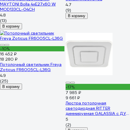
MAYTONI Bolla 4хE27x60 W
4.7
MOD133CL-04CH
(9)
4.8
В корзину
(13)
В корзину
-10%
16 452 ₽
18 280 ₽
Потолочный светильник Freya
Zoticus FR6005CL-L36G
4.9
(25)
В корзину
-17%
7 985 ₽
9 661 ₽
Люстра потолочная
светодиодная RITTER
диммируемая GALASSIA с ДУ 3
режима 470x470x55 94Вт
5
2700K+6400K/4200K/6400K+
(2)
43м белый 51582 5