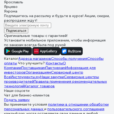
Ярославль
Ярцево
Яхрома
Подпишитесь
на рассылку
и будьте в курсе! Акции, скидки,
распродажи ждут!
Подписаться
Оригинальные товары с гарантией!
Установите мобильное приложение, чтобы информация
по заказам всегда была под рукой
Каталог
Адреса магазинов
Способы получения
Способы
оплаты
Что улучшить?
Контакты
О
Компании
Поставщикам
Партнерам
Информация для
инвесторов
Организациям
Сервисный центр
ВсеИнструменты.ру
Наши закупки
Сервисные центры
производителей
Правила применения рекомендательных
технологий
Каталог товаров
Наши соцсети
Чат для бизнес-клиентов
Подать заявку
Вы принимаете условия
политики в отношении обработки
персональных данных
и
пользовательского соглашения
каждый раз, когда оставляете свои данные в любой