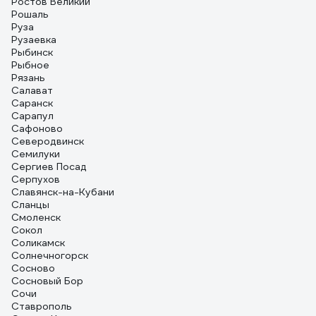
Ростов Великий
Рошаль
Руза
Рузаевка
Рыбинск
Рыбное
Рязань
Салават
Саранск
Сарапул
Сафоново
Северодвинск
Семилуки
Сергиев Посад
Серпухов
Славянск-на-Кубани
Сланцы
Смоленск
Сокол
Соликамск
Солнечногорск
Сосново
Сосновый Бор
Сочи
Ставрополь