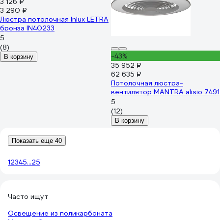
3 126 ₽
3 290 ₽
Люстра потолочная Inlux LETRA
бронза IN40233
5
(8)
-43%
В корзину
35 952 ₽
62 635 ₽
Потолочная люстра-
вентилятор MANTRA alisio 7491
5
(12)
В корзину
Показать еще 40
1
2
3
4
5
...
25
Часто ищут
Освещение из поликарбоната