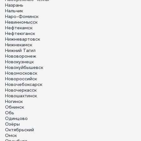
Назрань
Нальчик
Наро-Фоминск
Невинномысск
Нефтекамск
Нефтеюганск
Нижневартовск
Нижнекамск
Нижний Тагил
Нововоронеж
Новокузнецк
Новокуйбышевск
Новомосковск
Новороссийск
Новочебоксарск
Новочеркасск
Новошахтинск
Ногинск
Обнинск
Обь
Одинцово
Озёры
Октябрьский
Омск