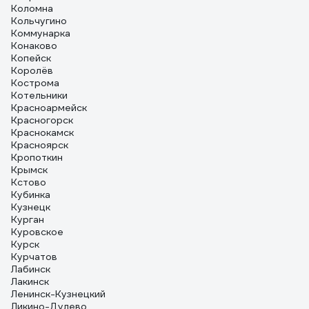
Коломна
Кольчугино
Коммунарка
Конаково
Копейск
Королёв
Кострома
Котельники
Красноармейск
Красногорск
Краснокамск
Красноярск
Кропоткин
Крымск
Кстово
Кубинка
Кузнецк
Курган
Куровское
Курск
Курчатов
Лабинск
Лакинск
Ленинск-Кузнецкий
Ликино-Дулево