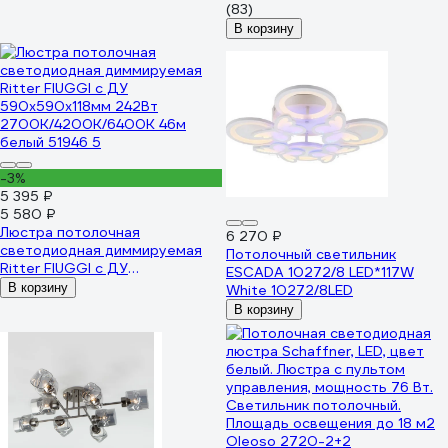
2700K+6400K/4200K/6400K+
(83)
45м белый/золото 51612 9
В корзину
-3%
5 395 ₽
5 580 ₽
Люстра потолочная
6 270 ₽
светодиодная диммируемая
Потолочный светильник
Ritter FIUGGI с ДУ
ESCADA 10272/8 LED*117W
590x590x118мм 242Вт
В корзину
White 10272/8LED
2700K/4200K/6400K 46м
В корзину
белый 51946 5