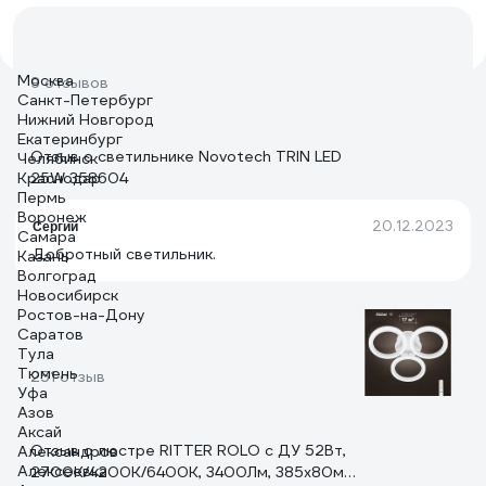
Москва
9 отзывов
Санкт-Петербург
Нижний Новгород
Екатеринбург
Отзыв о светильнике Novotech TRIN LED
Челябинск
Краснодар
25W 358604
Пермь
Воронеж
20.12.2023
Сергий
Самара
Добротный светильник.
Казань
Волгоград
Новосибирск
Ростов-на-Дону
Саратов
Тула
Тюмень
251 отзыв
Уфа
Азов
Аксай
Отзыв о люстре RITTER ROLO с ДУ 52Вт,
Александров
Алексеевка
2700К/4200К/6400К, 3400Лм, 385x80мм