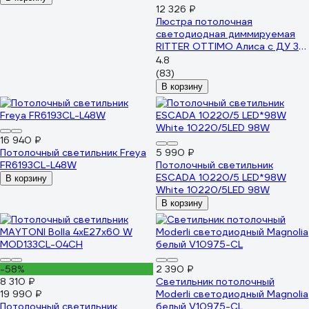
12 326 ₽
Люстра потолочная
светодиодная диммируемая
RITTER OTTIMO Алиса с ДУ 3
режима 605x560x130 144Вт
4.8
2700K/4200K/6400K 65м
(83)
белый/золото 51613 6
В корзину
16 940 ₽
Потолочный светильник Freya
5 990 ₽
FR6193CL-L48W
Потолочный светильник
ESCADA 10220/5 LED*98W
В корзину
White 10220/5LED 98W
В корзину
-58%
2 390 ₽
8 310 ₽
Светильник потолочный
19 990 ₽
Moderli светодиодный Magnolia
Потолочный светильник
белый V10975-CL