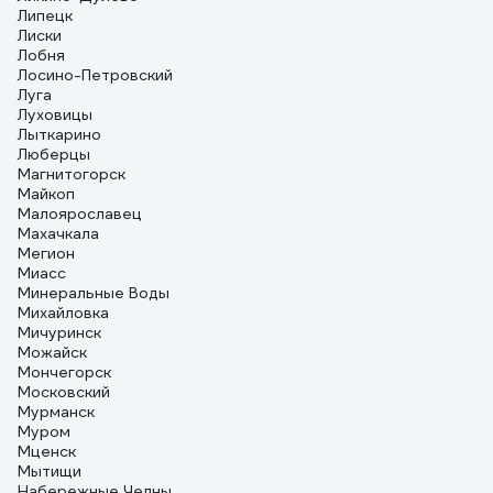
Липецк
Лиски
Лобня
Лосино-Петровский
Луга
Луховицы
Лыткарино
Люберцы
Магнитогорск
Майкоп
Малоярославец
Махачкала
Мегион
Миасс
Минеральные Воды
Михайловка
Мичуринск
Можайск
Мончегорск
Московский
Мурманск
Муром
Мценск
Мытищи
Набережные Челны