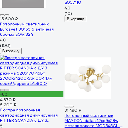
a057110
4.9
(10)
15 500 ₽
В корзину
Потолочный светильник
Eurosvet 30155 5 античная
бронза a044824
4.8
(100)
В корзину
-6%
4 870 ₽
5 200 ₽
Люстра потолочная
31 490 ₽
светодиодная диммируемая
Потолочный светильник
RITTER SCANDIA с ДУ 3
MAYTONI dallas 12хg9x28w
режима 520x170 45Вт
металл золото MOD545CL-
5