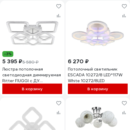
-3%
5 395 ₽
6 270 ₽
5 580 ₽
Люстра потолочная
Потолочный светильник
светодиодная диммируемая
ESCADA 10272/8 LED*117W
Ritter FIUGGI с ДУ
White 10272/8LED
590x590x118мм 242Вт
В корзину
В корзину
2700K/4200K/6400K 46м
белый 51946 5