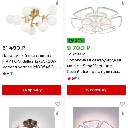
-24%
9 700 ₽
31 490 ₽
12 790 ₽
Потолочный светильник
Потолочная светодиодная
MAYTONI dallas 12хg9x28w
люстра Schaffner, цвет
металл золото MOD545CL-
белый. Люстра с пультом
12BS
5
(1)
управления, освещение до
5
(6)
25 кв.м, мощность 324 Вт
Peligroso 39083 6+6
В корзину
В корзину