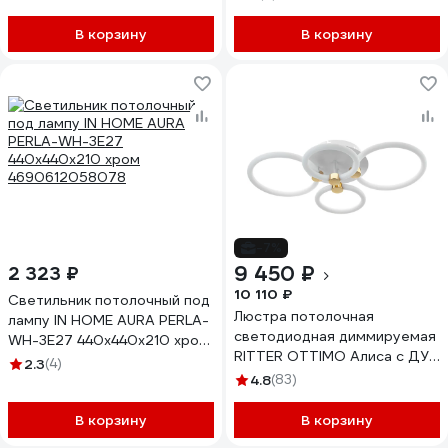
94Вт
2700K+6400K/4200K/6400K
В корзину
В корзину
43м белый 51582 5
-7%
9 450 ₽
2 323 ₽
10 110 ₽
Светильник потолочный под
Люстра потолочная
лампу IN HOME AURA PERLA-
светодиодная диммируемая
WH-3E27 440x440x210 хром
RITTER OTTIMO Алиса с ДУ
4690612058078
2.3
(4)
3 режима 615x415x130 100Вт
4.8
(83)
2700K+6400K/4200K/6400K
45м белый/золото 51612 9
В корзину
В корзину