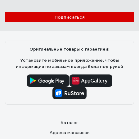
2700К/4200К/6400К, 3400Лм, 385x80мм
52360 4
Подписаться
Александр Ю.
10.11.2021
Есть регулировка оттенка и яркости в широком
диапазоне. В полной мощности светит ярко, хорошо
освещает комнату 17кв.м.
Оригинальные товары с гарантией!
Установите мобильное приложение, чтобы
информация по заказам всегда была под рукой
Каталог
Адреса магазинов