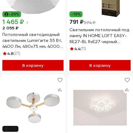
-29%
-19%
1 465 ₽
791 ₽
974 ₽
2 055 ₽
Светильник потолочный под
Потолочный светодиодный
лампу IN HOME LOFT EASY-
светильник Lumin'arte 55 Вт,
6E27-BL 6хЕ27 черный
4400 Лм, 490x75 мм, 4000К
4690612062648
4.4
(11)
дневной свет, освещает 36
4.8
(21)
м² CLL13
В корзину
В корзину
-7%