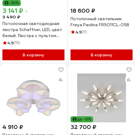
-10%
3 141 ₽
18 600 ₽
3 490 ₽
Потолочный светильник
Потолочная светодиодная
Freya Paolina FR5011CL-05B
люстра Schaffner, LED, цвет
4.9
(9)
белый. Люстра с пультом
управления, мощность 76
4.9
(16)
Вт. Светильник потолочный.
Площадь освещения до 18
В корзину
В корзину
м2 Oleoso 2720-2+2
до -5%
4 910 ₽
32 700 ₽