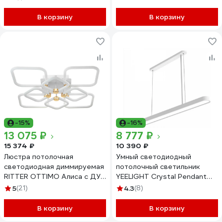
В корзину
В корзину
-15%
-16%
13 075 ₽
8 777 ₽
15 374 ₽
10 390 ₽
Люстра потолочная
Умный светодиодный
светодиодная диммируемая
потолочный светильник
RITTER OTTIMO Алиса с ДУ
YEELIGHT Crystal Pendant
3 режима 610x610x130 198Вт
Light YLDL01YL YLDL011GL
5
(21)
4.3
(8)
2700K/4200K/6400K 89м
белый/золото 51617 4
В корзину
В корзину