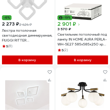
-6%
-19%
2 901 ₽
2 273 ₽
2 424 ₽
3 570 ₽
Люстра потолочная
Светильник потолочный под
светодиодная диммируемая,
лампу IN HOME AURA PERLA-
FIUGGI RITTER
WH-5E27 585x585x250 хром
400x400x75мм, 118Вт,
5
(8)
4690612058085
2700K/4200K/6400K, 25м²,
5
(2)
белый, 52167 3
В корзину
В корзину