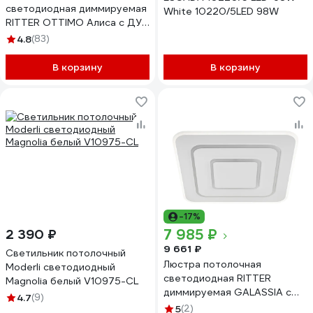
светодиодная диммируемая
White 10220/5LED 98W
RITTER OTTIMO Алиса с ДУ
3 режима 605x560x130
4.8
(83)
144Вт 2700K/4200K/6400K
65м белый/золото 51613 6
В корзину
В корзину
-17%
7 985 ₽
2 390 ₽
9 661 ₽
Светильник потолочный
Люстра потолочная
Moderli светодиодный
светодиодная RITTER
Magnolia белый V10975-CL
диммируемая GALASSIA с
4.7
(9)
ДУ 3 режима 470x470x55
5
(2)