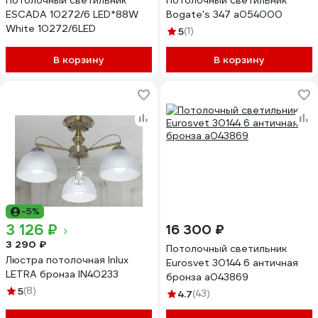
Потолочный светильник
Потолочный светильник
ESCADA 10272/6 LED*88W
Bogate's 347 a054000
White 10272/6LED
5
(1)
В корзину
В корзину
-5%
3 126 ₽
16 300 ₽
3 290 ₽
Потолочный светильник
Люстра потолочная Inlux
Eurosvet 30144 6 античная
LETRA бронза IN40233
бронза a043869
5
(8)
4.7
(43)