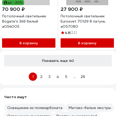
до -20%
70 900 ₽
27 900 ₽
Потолочный светильник
Потолочный светильник
Bogate's 349 белый
Eurosvet 70129 8 латунь
a054005
a057080
4.8
(22)
В корзину
В корзину
Показать еще 40
1
2
3
4
5
...
26
Часто ищут
Освещение из поликарбоната
Матово-белые люстры