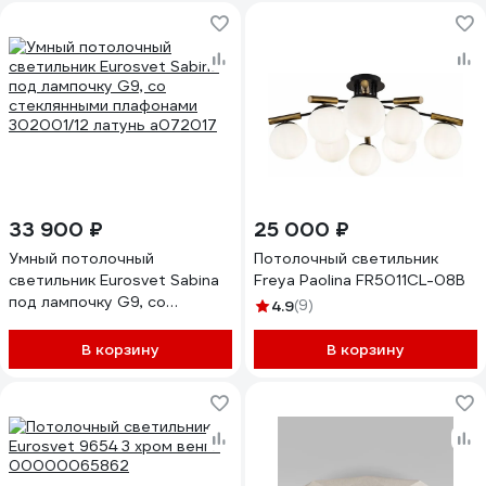
33 900 ₽
25 000 ₽
Умный потолочный
Потолочный светильник
светильник Eurosvet Sabina
Freya Paolina FR5011CL-08B
под лампочку G9, со
4.9
(9)
стеклянными плафонами
302001/12 латунь a072017
В корзину
В корзину