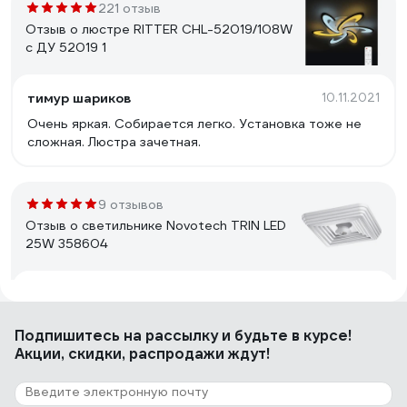
221 отзыв
Отзыв о люстре RITTER CHL-52019/108W
с ДУ 52019 1
тимур шариков
10.11.2021
Очень яркая. Собирается легко. Установка тоже не
сложная. Люстра зачетная.
9 отзывов
Отзыв о светильнике Novotech TRIN LED
25W 358604
Сергий
20.12.2023
Добротный светильник.
Подпишитесь
на рассылку
и будьте в курсе!
Акции, скидки, распродажи ждут!
251 отзыв
Отзыв о люстре RITTER ROLO с ДУ 52Вт,