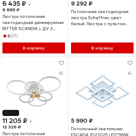
6 435 ₽
9 292 ₽
6 885 ₽
Потолочная светодиодная
Люстра потолочная
люстра Schaffner, цвет
светодиодная диммируемая
белый. Люстра с пультом
RITTER SCANDIA с ДУ 3
управления, освещение до
режима 520x170 45Вт
5
(25)
18 кв.м, мощность 126 Вт
2700К/4200К/6400К 17м
Sera 2590-9
белый/дерево 51589 4
В корзину
В корзину
-9%
11 205 ₽
5 990 ₽
12 326 ₽
Потолочный светильник
Люстра потолочная
ESCADA 10220/5 LED*98W