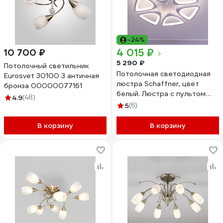
-24%
4 015 ₽
10 700 ₽
5 290 ₽
Потолочный светильник
Потолочная светодиодная
Eurosvet 30100 3 античная
люстра Schaffner, цвет
бронза 00000077161
белый. Люстра с пультом
4.9
(48)
управления, освещение до
5
(6)
18 кв.м, мощность 120 Вт
Peligroso 39040-6
В корзину
В корзину