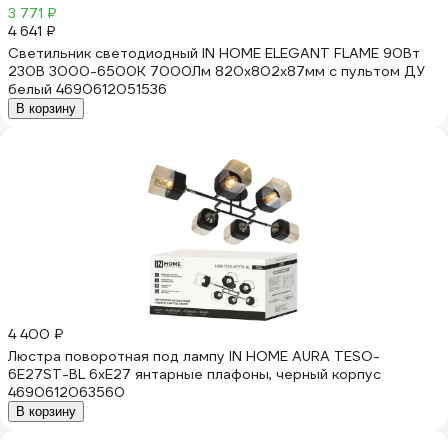
3 771 ₽
4 641 ₽
Светильник светодиодный IN HOME ELEGANT FLAME 90Вт
230В 3000-6500K 7000Лм 820x802x87мм c пультом ДУ
белый 4690612051536
В корзину
4 400 ₽
Люстра поворотная под лампу IN HOME AURA TESO-
6E27ST-BL 6хЕ27 янтарные плафоны, черный корпус
4690612063560
В корзину