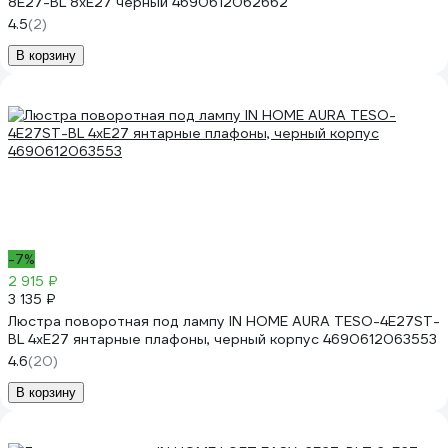
8E27-BL 8хЕ27 черный 4690612062662
4.5
(2)
В корзину
-7%
2 915 ₽
3 135 ₽
Люстра поворотная под лампу IN HOME AURA TESO-4E27ST-
BL 4хЕ27 янтарные плафоны, черный корпус 4690612063553
4.6
(20)
В корзину