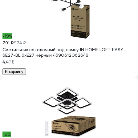
-19%
791 ₽
974 ₽
Светильник потолочный под лампу IN HOME LOFT EASY-
6E27-BL 6хЕ27 черный 4690612062648
4.4
(11)
В корзину
-6%