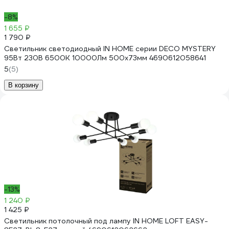
-8%
1 655 ₽
1 790 ₽
Светильник светодиодный IN HOME серии DECO MYSTERY
95Вт 230В 6500К 10000Лм 500x73мм 4690612058641
5
(5)
В корзину
-13%
1 240 ₽
1 425 ₽
Светильник потолочный под лампу IN HOME LOFT EASY-