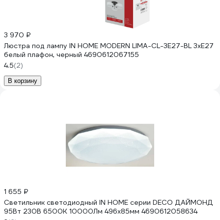
3 970 ₽
Люстра под лампу IN HOME MODERN LIMA-CL-3E27-BL 3хЕ27
белый плафон, черный 4690612067155
4.5
(2)
В корзину
1 655 ₽
Светильник светодиодный IN HOME серии DECO ДАЙМОНД
95Вт 230В 6500К 10000Лм 496x85мм 4690612058634