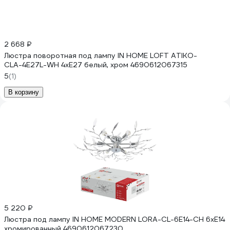
2 668 ₽
Люстра поворотная под лампу IN HOME LOFT ATIKO-
СLА-4E27L-WH 4хЕ27 белый, хром 4690612067315
5
(1)
В корзину
5 220 ₽
Люстра под лампу IN HOME MODERN LORA-СL-6E14-CH 6хЕ14
хромированный 4690612067230