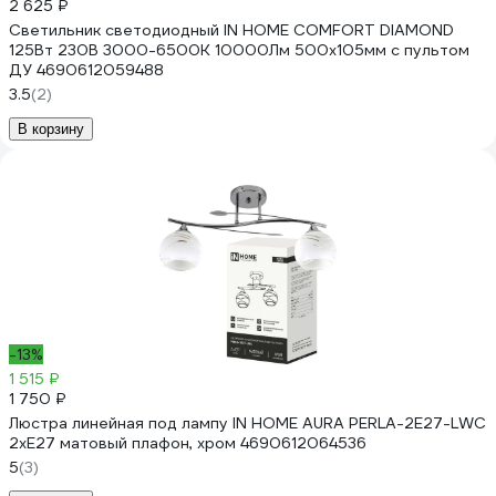
2 625 ₽
Светильник светодиодный IN HOME COMFORT DIAMOND
125Вт 230В 3000-6500K 10000Лм 500x105мм с пультом
ДУ 4690612059488
3.5
(2)
В корзину
-13%
1 515 ₽
1 750 ₽
Люстра линейная под лампу IN HOME AURA PERLA-2E27-LWC
2хЕ27 матовый плафон, хром 4690612064536
5
(3)