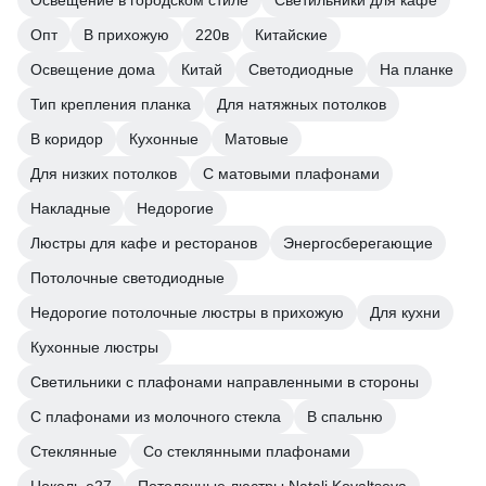
Освещение в городском стиле
Светильники для кафе
Опт
В прихожую
220в
Китайские
Освещение дома
Китай
Светодиодные
На планке
Тип крепления планка
Для натяжных потолков
В коридор
Кухонные
Матовые
Для низких потолков
С матовыми плафонами
Накладные
Недорогие
Люстры для кафе и ресторанов
Энергосберегающие
Потолочные светодиодные
Недорогие потолочные люстры в прихожую
Для кухни
Кухонные люстры
Светильники с плафонами направленными в стороны
С плафонами из молочного стекла
В спальню
Стеклянные
Со стеклянными плафонами