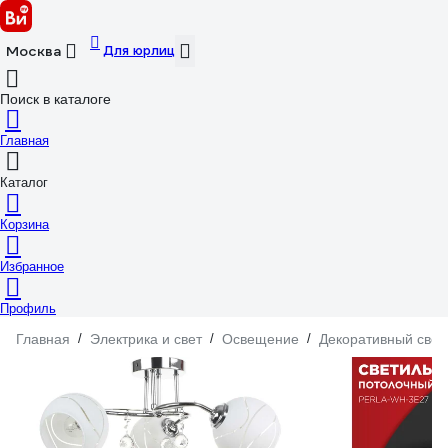
Для юрлиц
Москва
Поиск в каталоге
Главная
Каталог
Корзина
Избранное
Профиль
Главная
/
Электрика и свет
/
Освещение
/
Декоративный свет