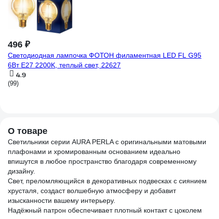
9 
Ка
(1
496 ₽
Светодиодная лампочка ФОТОН филаментная LED FL G95
6Вт E27 2200K, теплый свет, 22627
4.9
(99)
О товаре
Светильники серии AURA PERLA с оригинальными матовыми
плафонами и хромированным основанием идеально
впишутся в любое пространство благодаря современному
дизайну.
Свет, преломляющийся в декоративных подвесках с сиянием
хрусталя, создаст волшебную атмосферу и добавит
изысканности вашему интерьеру.
Надёжный патрон обеспечивает плотный контакт с цоколем