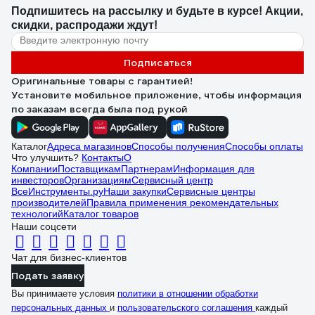
Подпишитесь
на рассылку
и будьте в курсе! Акции,
скидки, распродажи ждут!
Подписаться
Оригинальные товары с гарантией!
Установите мобильное приложение, чтобы информация
по заказам всегда была под рукой
Каталог
Адреса магазинов
Способы получения
Способы оплаты
Что улучшить?
Контакты
О
Компании
Поставщикам
Партнерам
Информация для
инвесторов
Организациям
Сервисный центр
ВсеИнструменты.ру
Наши закупки
Сервисные центры
производителей
Правила применения рекомендательных
технологий
Каталог товаров
Наши соцсети
Чат для бизнес-клиентов
Подать заявку
Вы принимаете условия
политики в отношении обработки
персональных данных
и
пользовательского соглашения
каждый