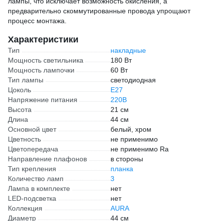
лампы, что исключает возможность окисления, а
предварительно скоммутированные провода упрощают
процесс монтажа.
Характеристики
Тип
накладные
Мощность светильника
180 Вт
Мощность лампочки
60 Вт
Тип лампы
светодиодная
Цоколь
E27
Напряжение питания
220В
Высота
21 см
Длина
44 см
Основной цвет
белый, хром
Цветность
не применимо
Цветопередача
не применимо Ra
Направление плафонов
в стороны
Тип крепления
планка
Количество ламп
3
Лампа в комплекте
нет
LED-подсветка
нет
Коллекция
AURA
Диаметр
44 см