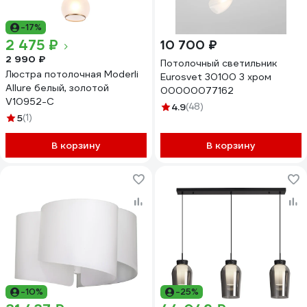
-17%
2 475 ₽
10 700 ₽
2 990 ₽
Потолочный светильник
Люстра потолочная Moderli
Eurosvet 30100 3 хром
Allure белый, золотой
00000077162
V10952-C
4.9
(48)
5
(1)
В корзину
В корзину
-10%
-25%