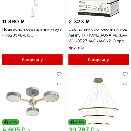
11 390 ₽
2 323 ₽
Подвесной светильник Freya
Светильник потолочный под
FR6235PL-L18CH
лампу IN HOME AURA PERLA-
WH-3E27 440x440x210 хром
4690612058078
2.3
(4)
В корзину
В корзину
-11%
-14%
4 605 ₽
39 787 ₽