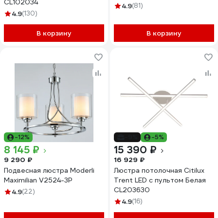
CL102034
4.9
(81)
4.9
(130)
В корзину
В корзину
-12%
-9%
-5%
8 145 ₽
15 390 ₽
9 290 ₽
16 929 ₽
Подвесная люстра Moderli
Люстра потолочная Citilux
Maximilian V2524-3P
Trent LED с пультом Белая
CL203630
4.9
(22)
4.9
(16)