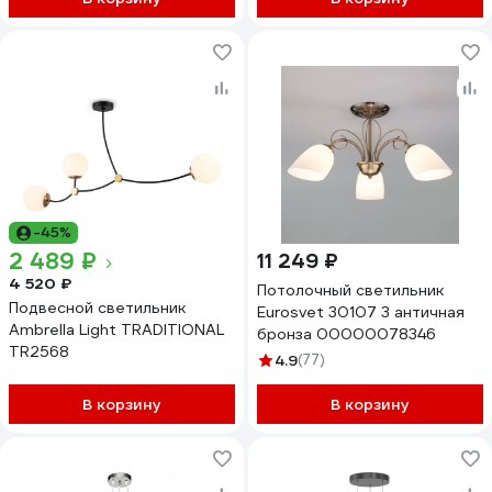
-45%
2 489 ₽
11 249 ₽
4 520 ₽
Потолочный светильник
Подвесной светильник
Eurosvet 30107 3 античная
Ambrella Light TRADITIONAL
бронза 00000078346
TR2568
4.9
(77)
В корзину
В корзину