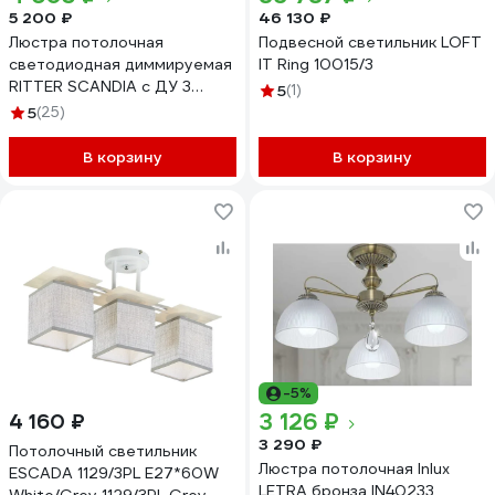
5 200 ₽
46 130 ₽
Люстра потолочная
Подвесной светильник LOFT
светодиодная диммируемая
IT Ring 10015/3
RITTER SCANDIA с ДУ 3
5
(1)
режима 520x170 45Вт
5
(25)
2700К/4200К/6400К 17м
серый/дерево 51590 0
В корзину
В корзину
-5%
3 126 ₽
4 160 ₽
3 290 ₽
Потолочный светильник
Люстра потолочная Inlux
ESCADA 1129/3PL E27*60W
LETRA бронза IN40233