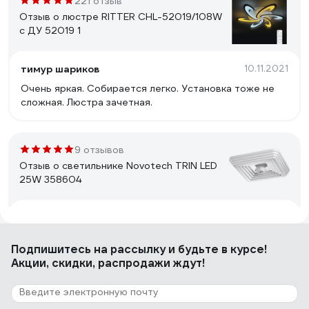
221 отзыв
Отзыв о люстре RITTER CHL-52019/108W
с ДУ 52019 1
тимур шариков
10.11.2021
Очень яркая. Собирается легко. Установка тоже не
сложная. Люстра зачетная.
9 отзывов
Отзыв о светильнике Novotech TRIN LED
25W 358604
Сергий
20.12.2023
Добротный светильник.
Подпишитесь
на рассылку
и будьте в курсе!
Акции, скидки, распродажи ждут!
251 отзыв
Отзыв о люстре RITTER ROLO с ДУ 52Вт,