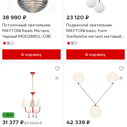
38 990 ₽
23 120 ₽
Потолочный светильник
Подвесной светильник
MAYTONI Reels Металл,
MAYTONI basic form
Черный MOD268CL-03B
3хe14x40w металл матовый
черный MOD321PL-03B
5
(2)
5
(1)
В корзину
В корзину
-15%
31 377 ₽
42 339 ₽
37 003 ₽