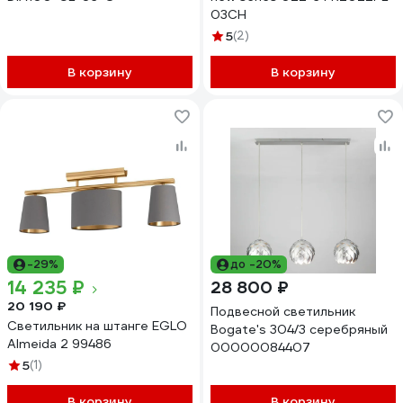
03CH
5
(2)
В корзину
В корзину
-29%
до -20%
14 235 ₽
28 800 ₽
20 190 ₽
Подвесной светильник
Светильник на штанге EGLO
Bogate's 304/3 серебряный
Almeida 2 99486
00000084407
5
(1)
В корзину
В корзину