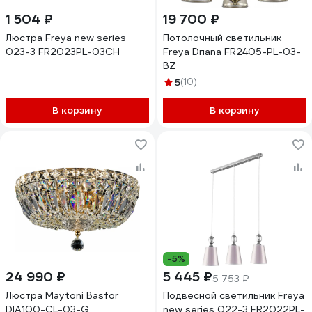
1 504 ₽
19 700 ₽
Люстра Freya new series
Потолочный светильник
023-3 FR2023PL-03CH
Freya Driana FR2405-PL-03-
BZ
5
(10)
В корзину
В корзину
-5%
24 990 ₽
5 445 ₽
5 753 ₽
Люстра Maytoni Basfor
Подвесной светильник Freya
DIA100-CL-03-G
new series 022-3 FR2022PL-