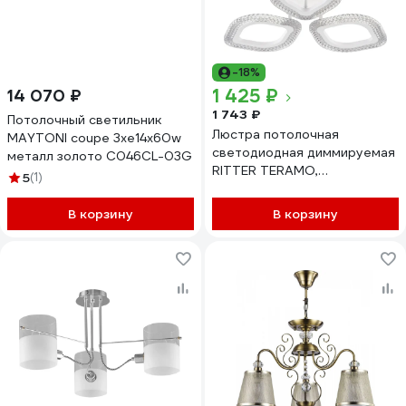
-18%
1 425 ₽
14 070 ₽
1 743 ₽
Потолочный светильник
Люстра потолочная
MAYTONI coupe 3хe14x60w
светодиодная диммируемая
металл золото C046CL-03G
RITTER TERAMO,
5
(1)
460x460x75м, 78Вт,
2700K/4200K/6400K, 16м,
В корзину
В корзину
белый 52174 1