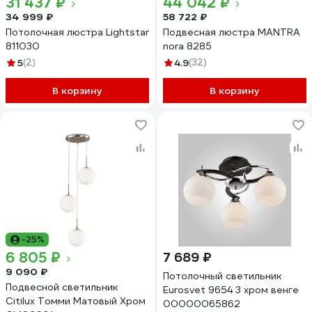
31 437 ₽
44 042 ₽
34 999 ₽
58 722 ₽
Потолочная люстра Lightstar
Подвесная люстра MANTRA
811030
nora 8285
5
(2)
4.9
(32)
В корзину
В корзину
-25%
6 805 ₽
7 689 ₽
9 090 ₽
Потолочный светильник
Подвесной светильник
Eurosvet 9654 3 хром венге
Citilux Томми Матовый Хром
00000065862