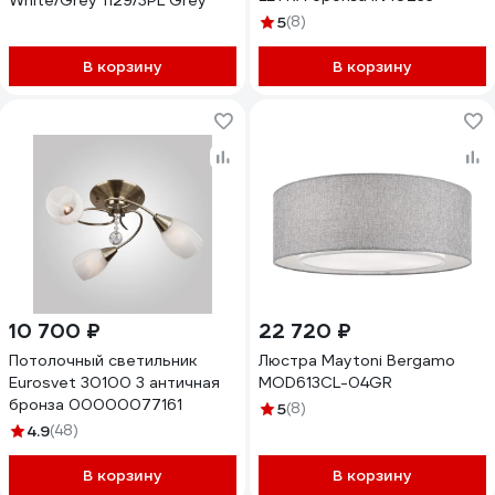
White/Grey 1129/3PL Grey
5
(8)
В корзину
В корзину
10 700 ₽
22 720 ₽
Потолочный светильник
Люстра Maytoni Bergamo
Eurosvet 30100 3 античная
MOD613CL-04GR
бронза 00000077161
5
(8)
4.9
(48)
В корзину
В корзину