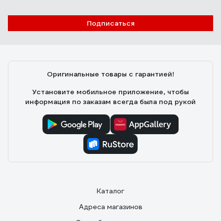
2700К/4200К/6400К, 3400Лм, 385x80мм
52360 4
Подписаться
Александр Ю.
10.11.2021
Есть регулировка оттенка и яркости в широком
диапазоне. В полной мощности светит ярко, хорошо
освещает комнату 17кв.м.
Оригинальные товары с гарантией!
Установите мобильное приложение, чтобы
информация по заказам всегда была под рукой
Каталог
Адреса магазинов