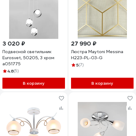
3 020 ₽
27 990 ₽
Подвесной светильник
Люстра Maytoni Messina
Eurosvet, 50205, 3 хром
H223-PL-03-G
a051775
5
(7)
4.8
(5)
В корзину
В корзину