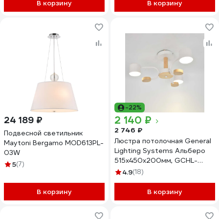
В корзину
В корзину
-22%
2 140 ₽
24 189 ₽
2 746 ₽
Подвесной светильник
Люстра потолочная General
Maytoni Bergamo MOD613PL-
Lighting Systems Альберо
03W
515х450х200мм, GCHL-
5
(7)
3GX53-M, под 3 лампы GX53
4.9
(18)
до 50Вт 662210
В корзину
В корзину