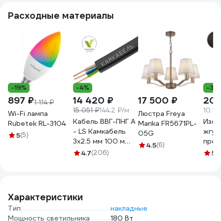
Расходные материалы
-19%
-4%
-37
897 ₽
14 420 ₽
17 500 ₽
203
1 114 ₽
15 051 ₽
144.2 ₽/м
10.15
Wi-Fi лампа
Люстра Freya
Кабель ВВГ-ПНГ А
Изол
Rubetek RL-3104
Marika FR5671PL-
- LS Камкабель
жгут
05G
5
(5)
3x2.5 мм 100 м
пров
4.5
(6)
ГОСТ
19 мм
4.7
(206)
5
(1
1157К30HG00070А0100М
терм
осно
поли
ADP
Характеристики
Тип
накладные
Мощность светильника
180 Вт