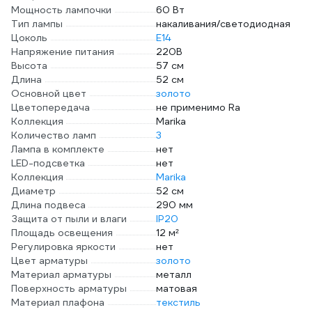
Мощность лампочки
60 Вт
Тип лампы
накаливания/светодиодная
Цоколь
E14
Напряжение питания
220В
Высота
57 см
Длина
52 см
Основной цвет
золото
Цветопередача
не применимо Ra
Коллекция
Marika
Количество ламп
3
Лампа в комплекте
нет
LED-подсветка
нет
Коллекция
Marika
Диаметр
52 см
Длина подвеса
290 мм
Защита от пыли и влаги
IP20
Площадь освещения
12 м²
Регулировка яркости
нет
Цвет арматуры
золото
Материал арматуры
металл
Поверхность арматуры
матовая
Материал плафона
текстиль