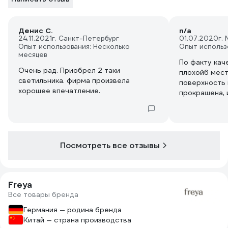
Денис С.
n/a
24.11.2021
г. Санкт-Петербург
01.07.2020
г.
Опыт использования: Несколько
Опыт использ
месяцев
По факту кач
Очень рад. Приобрел 2 таки
плохой6 мест
светильника. фирма произвела
поверхность 
хорошее впечатление.
прокрашена,
не стоит сво
китайскому ч
Посмотреть все отзывы
Freya
Все товары бренда
Германия — родина бренда
Китай — страна производства