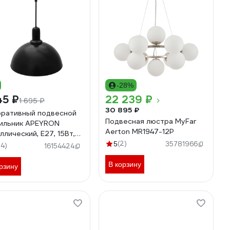
-28%
45 ₽
22 239 ₽
1 695 ₽
30 895 ₽
ративный подвесной
Подвесная люстра MyFar
ильник APEYRON
Aerton MR1947-12P
ллический, Е27, 15Вт,
, черный 12-103
(2)
5
35781966
54)
16154424
В корзину
рзину