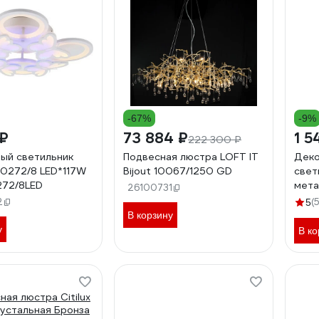
-67%
-9%
 ₽
73 884 ₽
1 5
222 300 ₽
ый светильник
Подвесная люстра LOFT IT
Деко
0272/8 LED*117W
Bijout 10067/1250 GD
свет
272/8LED
мета
26100731
220В
2
(
5
В корзину
у
В ко