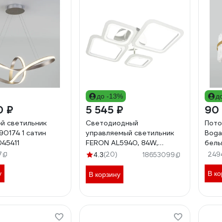
до -13%
д
0 ₽
5 545 ₽
90
й светильник
Светодиодный
Пото
90174 1 сатин
управляемый светильник
Boga
045411
FERON AL5940, 84W,
белы
3000К-6500K, 5200Lm,
7
(20)
249
4.3
18653099
IP20, белый, 41670
у
В ко
В корзину