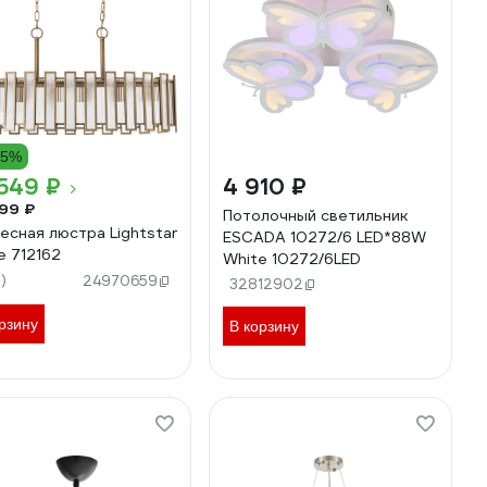
15%
549 ₽
4 910 ₽
99 ₽
Потолочный светильник
есная люстра Lightstar
ESCADA 10272/6 LED*88W
e 712162
White 10272/6LED
3)
24970659
32812902
рзину
В корзину