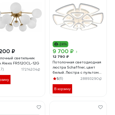
-24%
 200 ₽
9 700 ₽
12 790 ₽
лочный светильник
Потолочная светодиодная
a Alexis FR5120CL-12G
люстра Schaffner, цвет
27)
17214204
белый. Люстра с пультом
управления, освещение до
(6)
5
28893290
рзину
25 кв.м, мощность 324 Вт
Peligroso 39083 6+6
В корзину