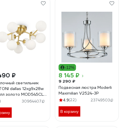
-12%
490 ₽
8 145 ₽
9 290 ₽
лочный светильник
Подвесная люстра Moderli
ONI dallas 12хg9x28w
Maximilian V2524-3P
лл золото MOD545CL-
(22)
4.9
23749503
)
30964407
В корзину
рзину