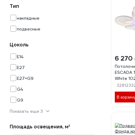
Тип
накладные
подвесные
Цоколь
E14
6 270
Потолочн
E27
ESCADA 1
E27+G9
White 10
3281233
G4
В корзин
G9
Показать еще 3
Площадь освещения, м²