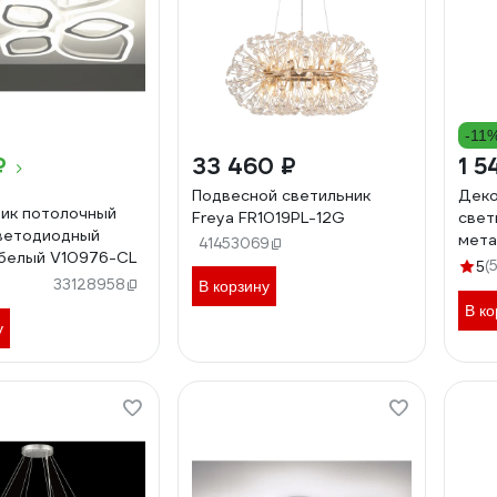
-11
₽
33 460 ₽
1 5
Подвесной светильник
Деко
ик потолочный
Freya FR1019PL-12G
свет
светодиодный
мета
41453069
 белый V10976-CL
220В
(
5
33128958
В корзину
В ко
у