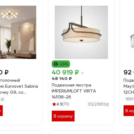
-15%
0 ₽
40 919 ₽
92
48 140 ₽
толочный
Подв
Подвесная люстра
ик Eurosvet Sabina
Mayt
IMPERIUMLOFT VIRTA
очку G9, со
12CH
141138-26
ыми плафонами
2
1681
2 латунь a072017
(19)
4.9
31226613
у
В ко
В корзину