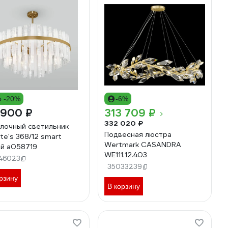
о -20%
-6%
 900 ₽
313 709 ₽
332 020 ₽
лочный светильник
Подвесная люстра
te's 368/12 smart
Wertmark CASANDRA
й a058719
WE111.12.403
46023
35033239
рзину
В корзину