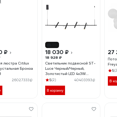
-5%
0 ₽
18 030 ₽
27
₽
18 928 ₽
Пото
 люстра Citilux
Светильник подвесной ST-
Frey
устальная Бронза
Luce Черный/Черный,
(
5
3
Золотистый LED 4х3W
3000K ST luce
(2)
26027333
5
40403393
В ко
SL6210.403.04
у
В корзину