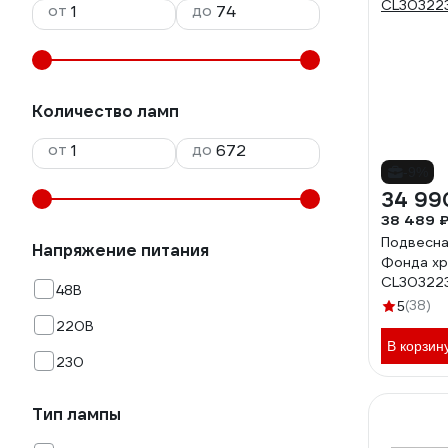
от
до
Количество ламп
от
до
-9%
34 99
38 489 
Подвесная
Напряжение питания
Фонда хр
CL30322
48В
(38)
5
220В
В корзин
230
Тип лампы