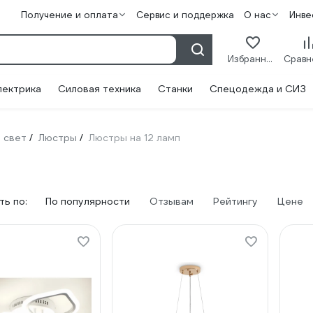
Получение и оплата
Сервис и поддержка
О нас
Инве
Избранное
лектрика
Силовая техника
Станки
Спецодежда и СИЗ
 свет
Люстры
Люстры на 12 ламп
/
/
ь по:
По популярности
Отзывам
Рейтингу
Цене