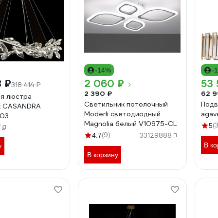
-14%
-
8 ₽
2 060 ₽
53 
318 414 ₽
2 390 ₽
62 9
я люстра
Светильник потолочный
Подв
k CASANDRA
Moderli светодиодный
agav
203
Magnolia белый V10975-CL
(
5
7
(9)
4.7
33129888
В ко
у
В корзину