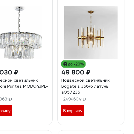
до -20%
 030 ₽
49 800 ₽
есной светильник
Подвесной светильник
oni Puntes MOD043PL-
Bogate's 356/6 латунь
a057236
9681
24946041
рзину
В корзину