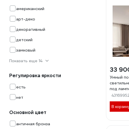
американский
арт-деко
декоративный
детский
замковый
Показать еще 14
33 90
Регулировка яркости
Умный по
светильн
есть
под ламп
стеклянн
4316995
нет
302001/1
В корзин
Основной цвет
античная бронза