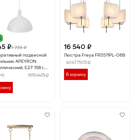
%
45 ₽
16 540 ₽
1 735 ₽
ративный подвесной
Люстра Freya FR5511PL-06B
ильник APEYRON
40477505
ллический, Е27 15Вт,
, белый 12-101
В корзину
54)
16154419
рзину