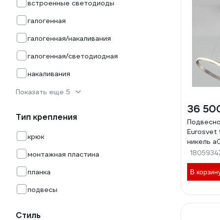
встроенные светодиоды
галогенная
галогенная/накаливания
галогенная/светодиодная
накаливания
Показать еще 5
36 50
Тип крепления
Подвесно
Eurosvet 
крюк
никель a
1805934
монтажная пластина
планка
В корзин
подвесы
Стиль