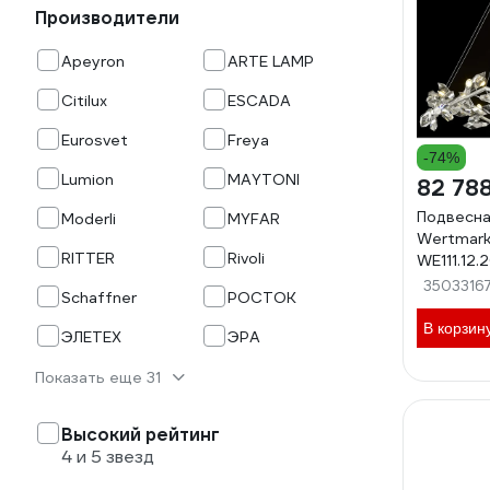
Производители
Apeyron
ARTE LAMP
Citilux
ESCADA
Eurosvet
Freya
-74%
Lumion
MAYTONI
82 78
Подвесна
Moderli
MYFAR
Wertmar
RITTER
Rivoli
WE111.12.
3503316
Schaffner
РОСТОК
В корзин
ЭЛЕТЕХ
ЭРА
Показать еще 31
Высокий рейтинг
4 и 5 звезд