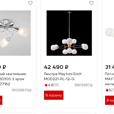
0 ₽
42 490 ₽
31 
ый светильник
Люстра Maytoni Erich
Пото
 30100 3 хром
MOD221-PL-12-G
MAYT
77162
мета
(13)
4.8
16813987
12BS
(1
18058879
5
В корзину
у
В ко