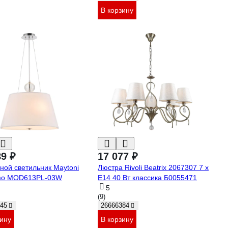
В корзину
89 ₽
17 077 ₽
ной светильник Maytoni
Люстра Rivoli Beatrix 2067307 7 х
mo MOD613PL-03W
Е14 40 Вт классика Б0055471
5
(9)
45
26666384
зину
В корзину