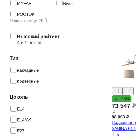
MYFAR
Rivoli
РОСТОК
Показать еще 20
Высокий рейтинг
4 и 5 звезд
Тип
накладные
подвесные
Цоколь
-25%
73 547 ₽
E14
98 063 ₽
E14/G9
Подвесная
SABINA 617
E27
5