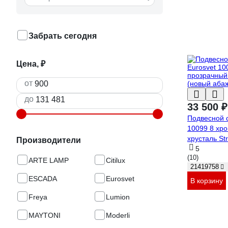
Забрать сегодня
Цена, ₽
от
до
33 500 ₽
Подвесной с
10099 8 хр
хрусталь St
Производители
a056962
5
(10)
ARTE LAMP
Citilux
21419758
ESCADA
Eurosvet
В корзину
Freya
Lumion
MAYTONI
Moderli