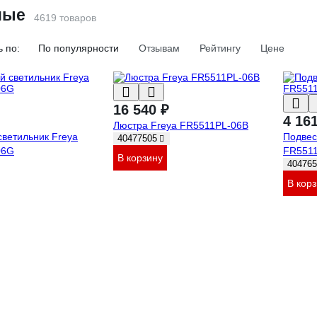
ные
4619 товаров
 по:
По популярности
Отзывам
Рейтингу
Цене
16 540 ₽
4 16
Люстра Freya FR5511PL-06B
светильник Freya
Подвес
40477505
06G
FR551
В корзину
404765
В кор