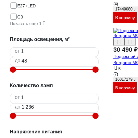
(4)
E27+LED
17449080
G9
В корзину
Показать еще 1
Площадь освещения, м²
30 490 ₽
от
Подвесной с
до
Bergamo M
5
(7)
16817179
Количество ламп
В корзину
от
до
Напряжение питания