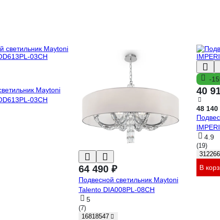
-1
40 9
ветильник Maytoni
OD613PL-03CH
48 140
Подвес
IMPERI
4.9
(19)
312266
64 490 ₽
В кор
Подвесной светильник Maytoni
Talento DIA008PL-08CH
5
(7)
16818547