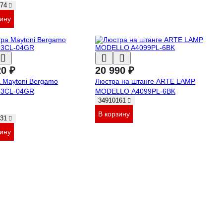
74
зину
20 ₽
20 990 ₽
 Maytoni Bergamo
Люстра на штанге ARTE LAMP
3CL-04GR
MODELLO A4099PL-6BK
34910161
В корзину
31
зину