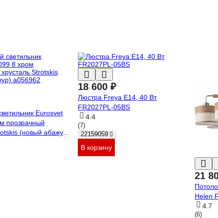
18 600 ₽
Люстра Freya E14, 40 Вт
FR2027PL-05BS
ветильник Eurosvet
4.4
ом прозрачный
(7)
rotskis (новый абажур)
22159059
В корзину
21 8
Потоло
Helen 
4.7
(6)