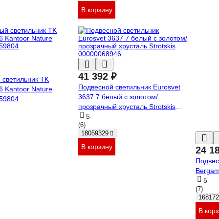
В корзину
41 392 ₽
 светильник TK
Подвесной светильник Eurosvet
96 Kantoor Nature
3637 7 белый с золотом/
59804
прозрачный хрусталь Strotskis
00000068946
5
(6)
18059329
В корзину
24 1
Подвес
Berga
5
(7)
168172
В кор