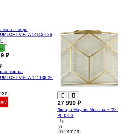
5%
19 ₽
 ₽
ная люстра
UMLOFT VIRTA 141138-26
13
27 990 ₽
зину
Люстра Maytoni Messina H223-
PL-03-G
5
(7)
17201017