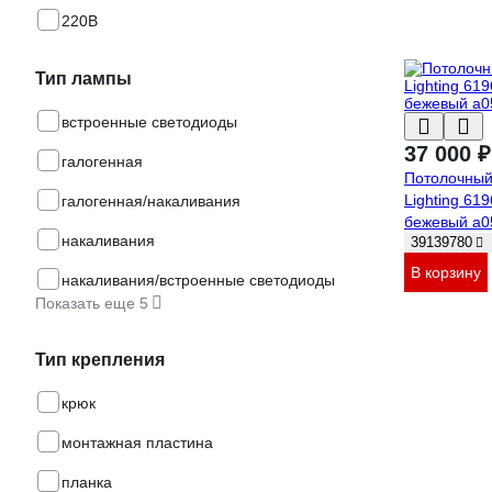
220В
Тип лампы
встроенные светодиоды
37 000 ₽
галогенная
Потолочный
Lighting 61
галогенная/накаливания
бежевый a0
накаливания
39139780
В корзину
накаливания/встроенные светодиоды
Показать еще 5
Тип крепления
крюк
монтажная пластина
планка