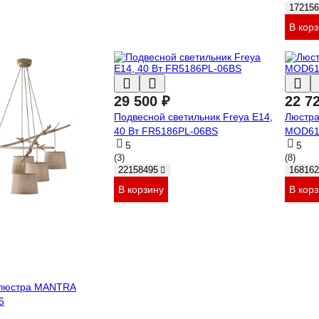
172156
В кор
29 500 ₽
22 7
Подвесной светильник Freya E14,
Люстра
40 Вт FR5186PL-06BS
MOD61
5
5
(3)
(8)
22158495
168162
В корзину
В кор
 люстра MANTRA
5