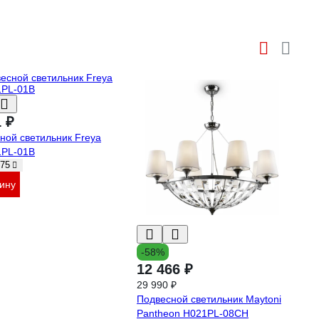
1 ₽
ной светильник Freya
1PL-01B
75
зину
-58%
12 466 ₽
29 990 ₽
Подвесной светильник Maytoni
Pantheon H021PL-08CH