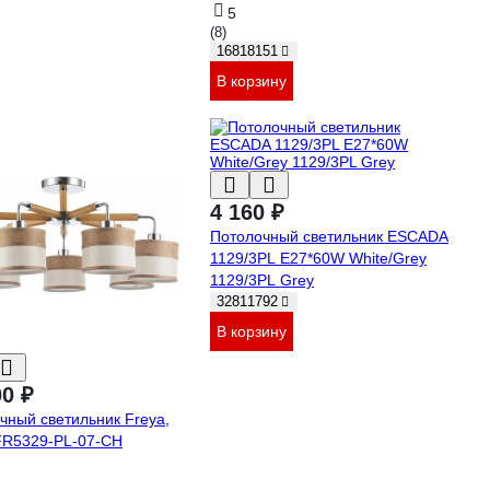
5
(8)
16818151
В корзину
4 160 ₽
Потолочный светильник ESCADA
1129/3PL E27*60W White/Grey
1129/3PL Grey
32811792
В корзину
00 ₽
чный светильник Freya,
FR5329-PL-07-CH