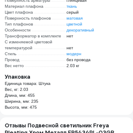
Поверхность арматуры
глянцевая
Материал плафона
ткань
Цвет плафона
серый
Поверхность плафонов
матовая
Тип плафонов
цветной
Особенности
декоративный
Трансформатор в комплекте
нет
С изменяемой цветовой
температурой
нет
Стиль
модерн
Провод
без провода
Вес нетто
2.03 кг
Упаковка
Единица товара: Штука
Вес, кг: 2.03
Длина, мм: 455
Ширина, мм: 235
Высота, мм: 475
Отзывы Подвесной светильник Freya
Pleating Хром Металл FR5434PL-03GR