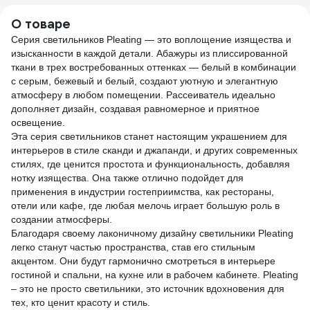
UL-00000178
2000
О товаре
Серия светильников Pleating — это воплощение изящества и
изысканности в каждой детали. Абажуры из плиссированной
ткани в трех востребованных оттенках — белый в комбинации
с серым, бежевый и белый, создают уютную и элегантную
атмосферу в любом помещении. Рассеиватель идеально
дополняет дизайн, создавая равномерное и приятное
освещение.
Эта серия светильников станет настоящим украшением для
интерьеров в стиле сканди и джапанди, и других современных
стилях, где ценится простота и функциональность, добавляя
нотку изящества. Она также отлично подойдет для
применения в индустрии гостеприимства, как рестораны,
отели или кафе, где любая мелочь играет большую роль в
создании атмосферы.
Благодаря своему лаконичному дизайну светильники Pleating
легко станут частью пространства, став его стильным
акцентом. Они будут гармонично смотреться в интерьере
гостиной и спальни, на кухне или в рабочем кабинете. Pleating
– это не просто светильники, это источник вдохновения для
тех, кто ценит красоту и стиль.