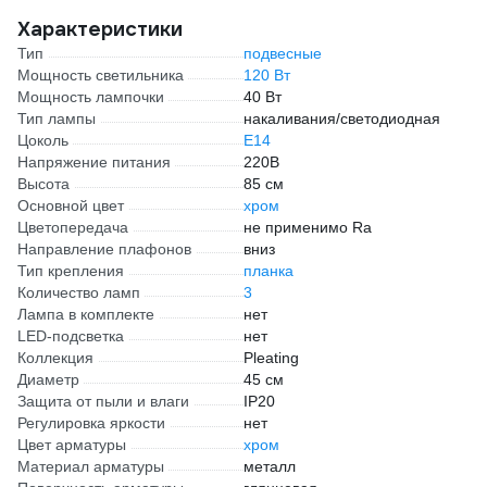
Характеристики
Тип
подвесные
Мощность светильника
120 Вт
Мощность лампочки
40 Вт
Тип лампы
накаливания/светодиодная
Цоколь
E14
Напряжение питания
220В
Высота
85 см
Основной цвет
хром
Цветопередача
не применимо Ra
Направление плафонов
вниз
Тип крепления
планка
Количество ламп
3
Лампа в комплекте
нет
LED-подсветка
нет
Коллекция
Pleating
Диаметр
45 см
Защита от пыли и влаги
IP20
Регулировка яркости
нет
Цвет арматуры
хром
Материал арматуры
металл