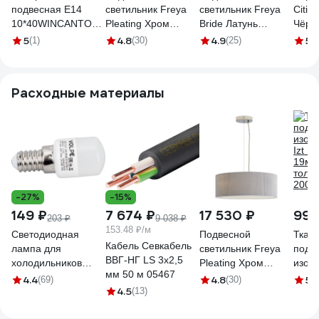
подвесная E14
светильник Freya
светильник Freya
Citil
10*40WINCANTO
Pleating Хром
Bride Латунь
Чёрн
8034/10
Металл FR5434PL-
Металл FR5367PL-
5
4.8
4.9
5
(1)
(30)
(25)
(1
03BG
03BS
Расходные материалы
-27%
-15%
149 ₽
7 674 ₽
17 530 ₽
998
203 ₽
9 038 ₽
153.48 ₽/м
Светодиодная
Подвесной
Ткан
Кабель Севкабель
лампа для
светильник Freya
подк
ВВГ-НГ LS 3х2,5
холодильников
Pleating Хром
изоле
мм 50 м 05467
Volpe Матовая
Металл FR5434PL-
Izt 19
4.4
4.8
5
(69)
(30)
(8
4.5
колба LED-Y27-
(13)
03GR1
19мм
3W/WW/E14/FR/Z
толщ