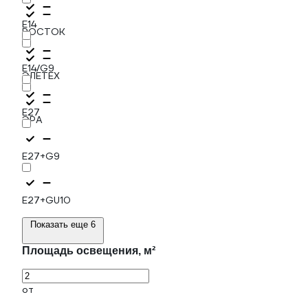
E14
РОСТОК
E14/G9
ЭЛЕТЕХ
E27
ЭРА
E27+G9
E27+GU10
Показать еще 6
Площадь освещения, м²
от