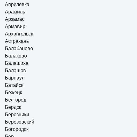
Апрелевка
Арамиль
Арзамас
Армавир
Архангельск
Астрахань
Балабаново
Балаково
Балашиха
Балашов
Барнаул
Батайск
Бежецк
Белгород
Бердск
Березники
Березовский
Богородск
Бор