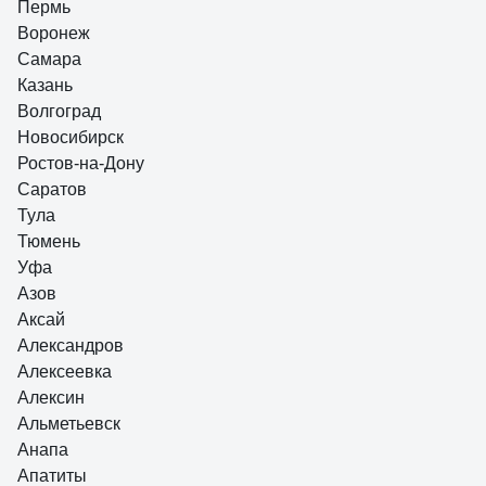
Пермь
Александр Ю.
10.11.2021
Воронеж
Есть регулировка оттенка и яркости в широком диапазоне. В
Самара
полной мощности светит ярко, хорошо освещает комнату 17кв.м.
Казань
Волгоград
Новосибирск
Ростов-на-Дону
Саратов
Тула
Тюмень
Уфа
Азов
Аксай
Александров
Алексеевка
Алексин
Альметьевск
Анапа
Апатиты