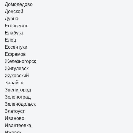
Домодедово
Донской
Дубна
Егорьевск
Елабуга
Елец
Ессентуки
Ефремов
Железногорск
Жигулевск
Жуковский
Зарайск
Звенигород
Зеленоград
Зеленодольск
Златоуст
Иваново
Ивантеевка
Ижевск