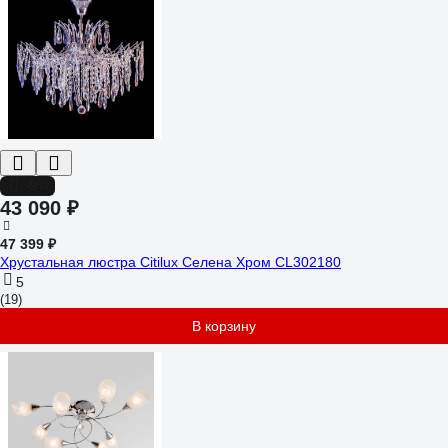
-9%
43 090 ₽
47 399 ₽
Хрустальная люстра Citilux Селена Хром CL302180
5
(19)
В корзину