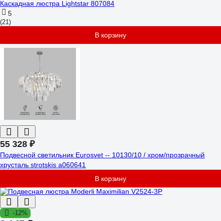
Каскадная люстра Lightstar 807084
5
(21)
В корзину
55 328 ₽
Подвесной светильник Eurosvet -- 10130/10 / хром/прозрачный
хрусталь strotskis a060641
В корзину
-12%