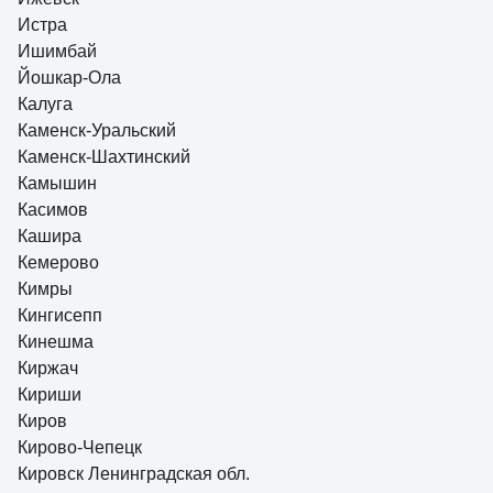
Истра
Ишимбай
Йошкар-Ола
Калуга
Каменск-Уральский
Каменск-Шахтинский
Камышин
Касимов
Кашира
Кемерово
Кимры
Кингисепп
Кинешма
Киржач
Кириши
Киров
Кирово-Чепецк
Кировск Ленинградская обл.