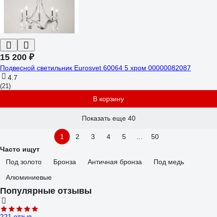
15 200 ₽
Подвесной светильник Eurosvet 60064 5 хром 00000082087
4.7
(21)
В корзину
Показать еще 40
1
2
3
4
5
...
50
Часто ищут
Под золото
Бронза
Античная бронза
Под медь
Алюминиевые
Популярные отзывы
221 отзыв