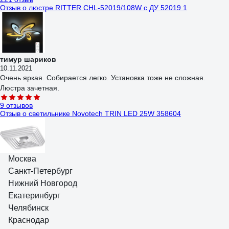
Отзыв о люстре RITTER CHL-52019/108W с ДУ 52019 1
тимур шариков
10.11.2021
Очень яркая. Собирается легко. Установка тоже не сложная.
Люстра зачетная.
9 отзывов
Отзыв о светильнике Novotech TRIN LED 25W 358604
Москва
Сергий
Санкт-Петербург
20.12.2023
Нижний Новгород
Добротный светильник.
Екатеринбург
251 отзыв
Челябинск
Отзыв о люстре RITTER ROLO с ДУ 52Вт, 2700К/4200К/6400К,
3400Лм, 385x80мм 52360 4
Краснодар