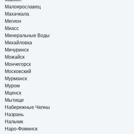
Малоярославец
Махачкала
Мегион
Миасс
Минеральные Воды
Михайловка
Мичуринск
Можайск
Мончегорск
Московский
Мурманск
Муром
Мценск
Мытищи
Набережные Челны
Назрань
Нальчик
Наро-Фоминск