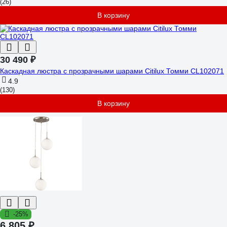
(26)
В корзину
30 490 ₽
Каскадная люстра с прозрачными шарами Citilux Томми CL102071
4.9
(130)
В корзину
-25%
6 805 ₽