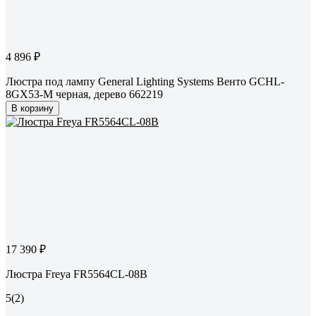
4 896 ₽
Люстра под лампу General Lighting Systems Венто GCHL-
8GX53-M черная, дерево 662219
В корзину
17 390 ₽
Люстра Freya FR5564CL-08B
5
(2)