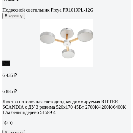
Подвесной светильник Freya FR1019PL-12G
В корзину
-7%
6 435 ₽
6 885 ₽
Люстра потолочная светодиодная диммируемая RITTER
SCANDIA с ДУ 3 режима 520x170 45Вт 2700К/4200К/6400К
17м белый/дерево 51589 4
5
(25)