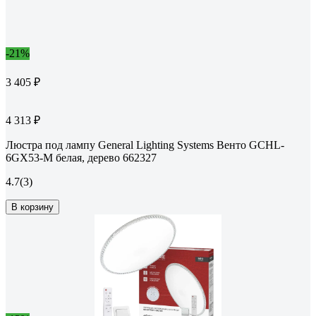
-21%
3 405 ₽
4 313 ₽
Люстра под лампу General Lighting Systems Венто GCHL-
6GX53-M белая, дерево 662327
4.7
(3)
В корзину