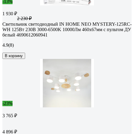
-13%
1 930 ₽
2 230 ₽
Светильник светодиодный IN HOME NEO MYSTERY-125RC-
WH 125Вт 230В 3000-6500K 10000Лм 460x67мм с пультом ДУ
белый 4690612060941
4.9
(8)
В корзину
-23%
3 765 ₽
4 896 ₽