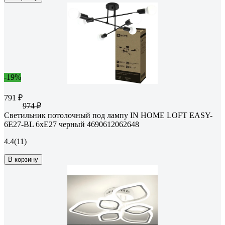
-19%
791 ₽
974 ₽
Светильник потолочный под лампу IN HOME LOFT EASY-
6E27-BL 6хЕ27 черный 4690612062648
4.4
(11)
В корзину