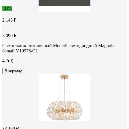
-31%
2 145 ₽
3 090 ₽
Светильник потолочный Moderli светодиодный Magnolia
белый V10976-CL
4.7
(9)
В корзину
33 460 ₽