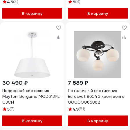
4.5
(2)
5
(8)
В корзину
В корзину
30 490 ₽
7 689 ₽
Подвесной светильник
Потолочный светильник
Maytoni Bergamo MOD613PL-
Eurosvet 9654 3 хром венге
03CH
00000065862
5
(7)
4.9
(81)
В корзину
В корзину