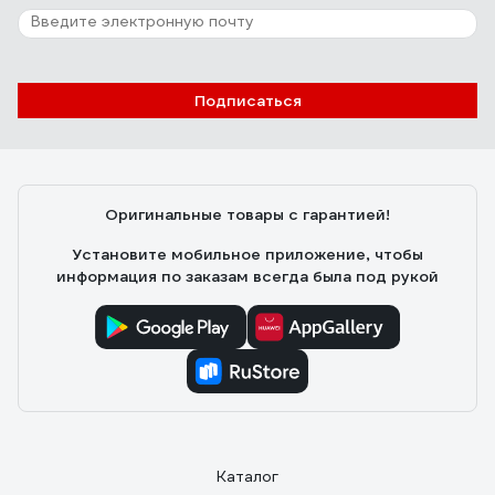
251 отзыв
Отзыв о люстре RITTER ROLO с ДУ 52Вт,
2700К/4200К/6400К, 3400Лм, 385x80мм
52360 4
Подписаться
Александр Ю.
10.11.2021
Есть регулировка оттенка и яркости в широком
диапазоне. В полной мощности светит ярко, хорошо
освещает комнату 17кв.м.
Оригинальные товары с гарантией!
Установите мобильное приложение, чтобы
информация по заказам всегда была под рукой
Каталог