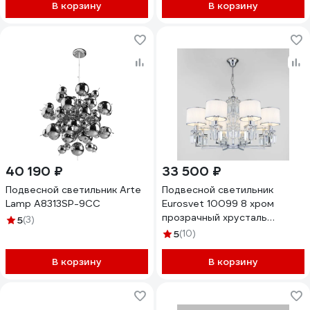
В корзину
В корзину
40 190 ₽
33 500 ₽
Подвесной светильник Arte
Подвесной светильник
Lamp A8313SP-9CC
Eurosvet 10099 8 хром
прозрачный хрусталь
5
(3)
Strotskis (новый абажур)
5
(10)
a056962
В корзину
В корзину