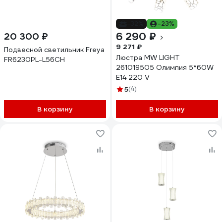
-32%
-23%
6 290 ₽
20 300 ₽
9 271 ₽
Подвесной светильник Freya
Люстра MW LIGHT
FR6230PL-L56CH
261019505 Олимпия 5*60W
E14 220 V
5
(4)
В корзину
В корзину