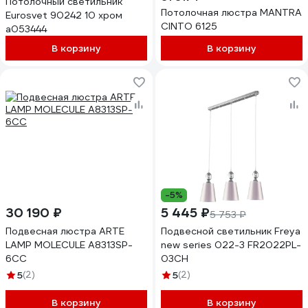
Потолочный светильник
Потолочная люстра MANTRA
Eurosvet 90242 10 хром
CINTO 6125
a053444
В корзину
В корзину
-5%
30 190 ₽
5 445 ₽
5 753 ₽
Подвесная люстра ARTE
Подвесной светильник Freya
LAMP MOLECULE A8313SP-
new series 022-3 FR2022PL-
6CC
03CH
5
(2)
5
(2)
В корзину
В корзину