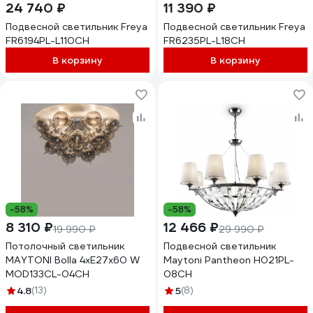
24 740 ₽
11 390 ₽
Подвесной светильник Freya
Подвесной светильник Freya
FR6194PL-L110CH
FR6235PL-L18CH
В корзину
В корзину
-58%
-58%
8 310 ₽
12 466 ₽
19 990 ₽
29 990 ₽
Потолочный светильник
Подвесной светильник
MAYTONI Bolla 4хE27x60 W
Maytoni Pantheon H021PL-
MOD133CL-04CH
08CH
4.8
(13)
5
(8)