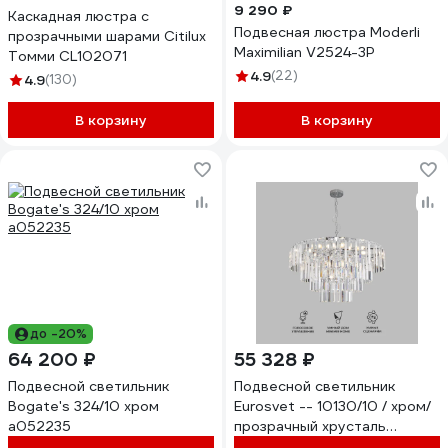
9 290 ₽
Каскадная люстра с
Подвесная люстра Moderli
прозрачными шарами Citilux
Maximilian V2524-3P
Томми CL102071
4.9
(22)
4.9
(130)
В корзину
В корзину
до -20%
64 200 ₽
55 328 ₽
Подвесной светильник
Подвесной светильник
Bogate's 324/10 хром
Eurosvet -- 10130/10 / хром/
a052235
прозрачный хрусталь
strotskis a060641