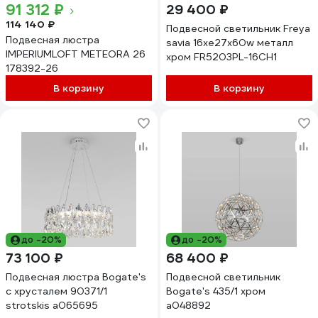
91 312 ₽
29 400 ₽
114 140 ₽
Подвесной светильник Freya
Подвесная люстра
savia 16хe27x60w металл
IMPERIUMLOFT METEORA 26
хром FR5203PL-16CH1
178392-26
В корзину
В корзину
до -20%
до -20%
73 100 ₽
68 400 ₽
Подвесная люстра Bogate's
Подвесной светильник
с хрусталем 90371/1
Bogate's 435/1 хром
strotskis a065695
a048892