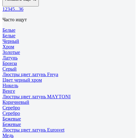
1
2
3
4
5
...
36
Часто ищут
Белые
Белые
Черный
Хром
Золотые
Латунь
Бронза
Серый
Люстры цвет латунь Freya
Цвет черный хром
Никель
Венге
Люстры цвет латунь MAYTONI
Коричневый
Серебро
Серебро
Бежевые
Бежевые
Люстры цвет латунь Eurosvet
Медь