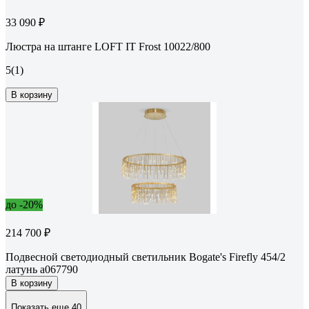
33 090 ₽
Люстра на штанге LOFT IT Frost 10022/800
5
(1)
В корзину
до -20%
214 700 ₽
Подвесной светодиодный светильник Bogate's Firefly 454/2
латунь a067790
В корзину
Показать еще 40