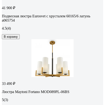
41 900 ₽
Подвесная люстра Eurosvet с хрусталем 60165/6 латунь
a065754
4.5
(4)
В корзину
33 490 ₽
Люстра Maytoni Fortano MOD089PL-06BS
5
(3)