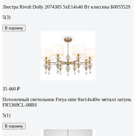
Люстра Rivoli Dolly 2074305 5хЕ14х40 Вт классика Б0055529
5
(3)
В корзину
35 460 ₽
Потолочный светильник Freya raise 8хe14x40w металл латунь
FR5369CL-08BS
5
(1)
В корзину