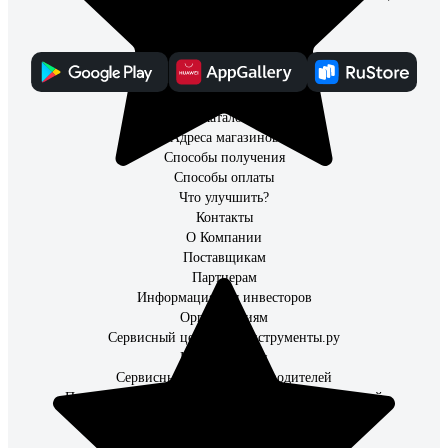
заказам всегда была под рукой
Каталог
Адреса магазинов
Способы получения
Способы оплаты
Что улучшить?
Контакты
О Компании
Поставщикам
Партнерам
Информация для инвесторов
Организациям
Сервисный центр ВсеИнструменты.ру
Наши закупки
Сервисные центры производителей
Правила применения рекомендательных технологий
Каталог товаров