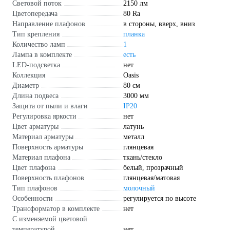
Световой поток
2150 лм
Цветопередача
80 Ra
Направление плафонов
в стороны, вверх, вниз
Тип крепления
планка
Количество ламп
1
Лампа в комплекте
есть
LED-подсветка
нет
Коллекция
Oasis
Диаметр
80 см
Длина подвеса
3000 мм
Защита от пыли и влаги
IP20
Регулировка яркости
нет
Цвет арматуры
латунь
Материал арматуры
металл
Поверхность арматуры
глянцевая
Материал плафона
ткань/стекло
Цвет плафона
белый, прозрачный
Поверхность плафонов
глянцевая/матовая
Тип плафонов
молочный
Особенности
регулируется по высоте
Трансформатор в комплекте
нет
С изменяемой цветовой
температурой
нет