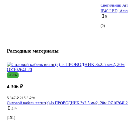
Светильник Ar
IP40 LED, Алю
5
(9)
Расходные материалы
-19%
4 306 ₽
5 347 ₽
215.3 ₽/м
Силовой кабель ввгнг(a)-ls ПРОВОДНИК 3x2.5 мм2, 20м OZ10264L2
4.9
(151)