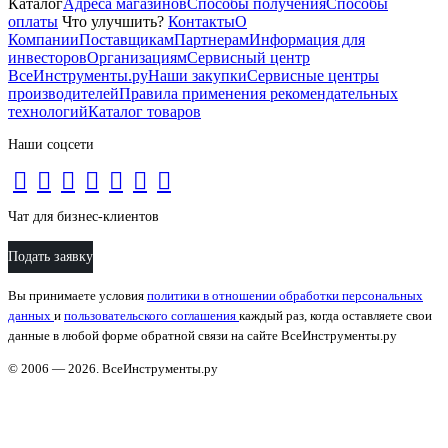
Каталог
Адреса магазинов
Способы получения
Способы
оплаты
Что улучшить?
Контакты
О
Компании
Поставщикам
Партнерам
Информация для
инвесторов
Организациям
Сервисный центр
ВсеИнструменты.ру
Наши закупки
Сервисные центры
производителей
Правила применения рекомендательных
технологий
Каталог товаров
Наши соцсети
Чат для бизнес-клиентов
Подать заявку
Вы принимаете условия
политики в отношении обработки персональных
данных
и
пользовательского соглашения
каждый раз, когда оставляете свои
данные в любой форме обратной связи на сайте ВсеИнструменты.ру
© 2006 — 2026. ВсеИнструменты.ру