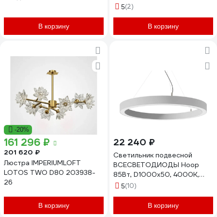
(2)
5
В корзину
В корзину
-20%
161 296 ₽
22 240 ₽
201 620 ₽
Светильник подвесной
Люстра IMPERIUMLOFT
ВСЕСВЕТОДИОДЫ Hoop
LOTOS TWO D80 203938-
85Вт, D1000x50, 4000К,
26
белый, подвесной, IP40 vs-
(10)
5
ds-Hoop-D1000x50-85w-
4k-w-p
В корзину
В корзину