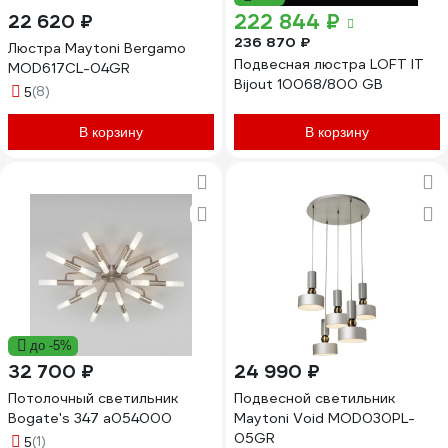
222 844 ₽
22 620 ₽
236 870 ₽
Люстра Maytoni Bergamo
Подвесная люстра LOFT IT
MOD617CL-04GR
Bijout 10068/800 GB
(8)
5
В корзину
В корзину
до -5%
32 700 ₽
24 990 ₽
Потолочный светильник
Подвесной светильник
Bogate's 347 a054000
Maytoni Void MOD030PL-
05GR
(1)
5