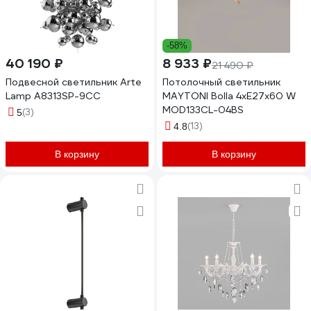
-58%
40 190 ₽
8 933 ₽
21 490 ₽
Подвесной светильник Arte
Потолочный светильник
Lamp A8313SP-9CC
MAYTONI Bolla 4хE27x60 W
MOD133CL-04BS
(3)
5
(13)
4.8
В корзину
В корзину