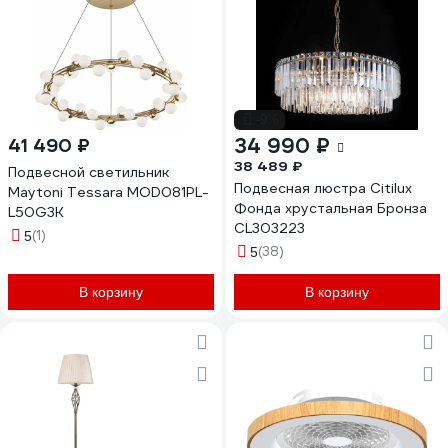
-9%
34 990 ₽
41 490 ₽
38 489 ₽
Подвесной светильник
Подвесная люстра Citilux
Maytoni Tessara MOD081PL-
Фонда хрустальная Бронза
L50G3K
CL303223
(1)
5
(38)
5
В корзину
В корзину