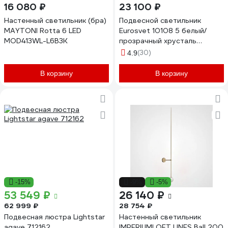
16 080 ₽
23 100 ₽
Настенный светильник (бра)
Подвесной светильник
MAYTONI Rotta 6 LED
Eurosvet 10108 5 белый/
MOD413WL-L6B3K
прозрачный хрусталь
Strotskis a045451
(30)
4.9
В корзину
В корзину
-15%
-9%
-5%
53 549 ₽
26 140 ₽
62 999 ₽
28 754 ₽
Подвесная люстра Lightstar
Настенный светильник
agave 712162
IMPERIUMLOFT LINES Ball 200