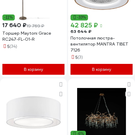
-11%
-33%
42 825 ₽
17 640 ₽
19 769 ₽
63 644 ₽
Торшер Maytoni Grace
Потолочная люстра-
RC247-FL-01-R
вентилятор MANTRA TIBET
(34)
5
7126
(3)
5
В корзину
В корзину
-6%