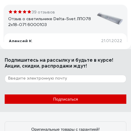
39 отзывов
Отзыв о светильнике Delta-Svet ЛПО78
2х18-071 6000103
Алексей К.
21.01.2022
Хорошо собран. Нет бестолковых боковых
пластмассовых крышек подпорок для рассеивателя в
Подпишитесь
на рассылку
и будьте в курсе!
торцах светильника. Такие штуки вечно сохли,
Акции, скидки, распродажи ждут!
трескались и отваливались, а рассеиватель падал и
разбивался. Сейчас такого в этом светильнике нет.
6 отзывов
Отзыв о светильнике Elektrostandard 2194
MR16, SL/WH зеркальный/белый a036801
Подписаться
Анастасия О.
09.03.2021
Мне понравились
Оригинальные товары с гарантией!