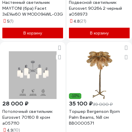
Настенный светильник
Подвесной светильник
MAYTONI (бра) Facet
Eurosvet 90264 2 черный
3хE14x60 W MOD094WL-03G
a058973
(1)
(21)
5
4.8
В корзину
В корзину
-10%
28 000 ₽
35 100 ₽
39 000 ₽
Потолочный светильник
Торшер Bergenson Bjorn
Eurosvet 70160 8 хром
Palm Beams, 148 см
a057110
BB0000571
(10)
4.9