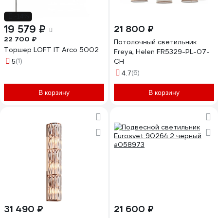
-14%
19 579 ₽
21 800 ₽
22 700 ₽
Потолочный светильник
Торшер LOFT IT Arco 5002
Freya, Helen FR5329-PL-07-
(1)
CH
5
(6)
4.7
В корзину
В корзину
31 490 ₽
21 600 ₽