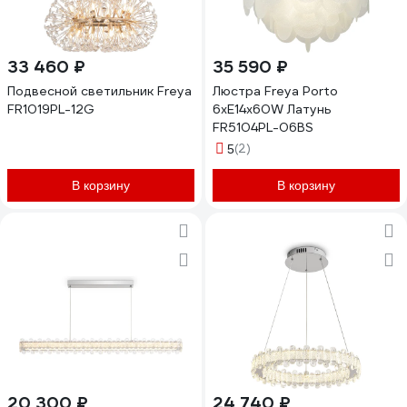
33 460 ₽
35 590 ₽
Подвесной светильник Freya
Люстра Freya Porto
FR1019PL-12G
6хE14x60W Латунь
FR5104PL-06BS
(2)
5
В корзину
В корзину
20 300 ₽
24 740 ₽