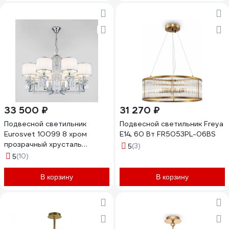
33 500 ₽
31 270 ₽
Подвесной светильник
Подвесной светильник Freya
Eurosvet 10099 8 хром
E14, 60 Вт FR5053PL-06BS
прозрачный хрусталь
(3)
5
Strotskis (новый абажур)
(10)
5
a056962
В корзину
В корзину