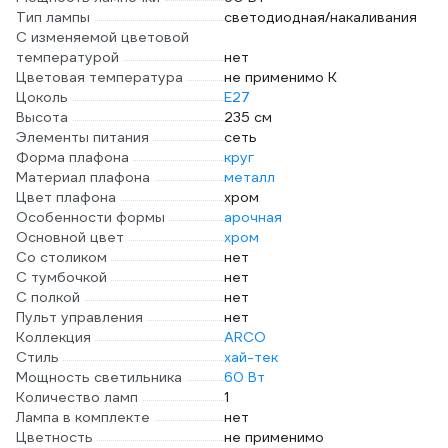
Тип лампы
светодиодная/накаливания
С изменяемой цветовой
температурой
нет
Цветовая температура
не применимо К
Цоколь
E27
Высота
235 см
Элементы питания
сеть
Форма плафона
круг
Материал плафона
металл
Цвет плафона
хром
Особенности формы
арочная
Основной цвет
хром
Со столиком
нет
С тумбочкой
нет
С полкой
нет
Пульт управления
нет
Коллекция
ARCO
Стиль
хай-тек
Мощность светильника
60 Вт
Количество ламп
1
Лампа в комплекте
нет
Цветность
не применимо