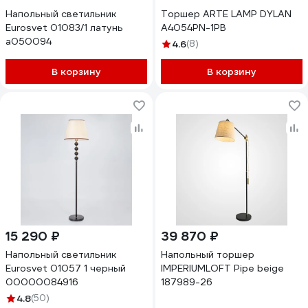
Напольный светильник
Торшер ARTE LAMP DYLAN
Eurosvet 01083/1 латунь
A4054PN-1PB
a050094
4.6
(8)
В корзину
В корзину
15 290 ₽
39 870 ₽
Напольный светильник
Напольный торшер
Eurosvet 01057 1 черный
IMPERIUMLOFT Pipe beige
00000084916
187989-26
4.8
(50)