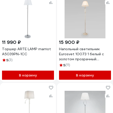
11 990 ₽
15 900 ₽
Торшер ARTE LAMP marriot
Напольный светильник
A5039PN-1CC
Eurosvet 10073 1 белый с
золотом прозрачный
5
(3)
хрусталь Strotskis
5
(11)
00000079086
В корзину
В корзину