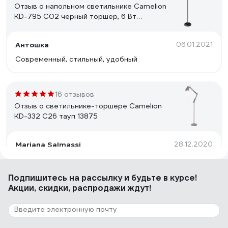
Отзыв о напольном светильнике Camelion
KD-795 C02 чёрный торшер, 6 Вт
230В,сенс. вкл-е, 4 уровня ярк,4000К
12495
Антошка
06.01.2021
Современный, стильный, удобный
16 отзывов
Отзыв о светильнике-торшере Camelion
KD-332 C26 тауп 13875
Mariana Salmassi
28.12.2020
Достоинства: Мне понравился торшер удобством
сборки и качеством настройки плафона. Все отлично
Подпишитесь
на рассылку
и будьте в курсе!
работает
Акции, скидки, распродажи ждут!
8 отзывов
Отзыв о светильнике Camelion KD-428F