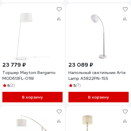
23 779 ₽
23 089 ₽
Торшер Maytoni Bergamo
Напольный светильник Arte
MOD613FL-01W
Lamp A5822PN-1SS
5
(2)
5
(7)
В корзину
В корзину