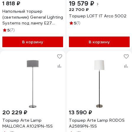
19 579 ₽
1 818 ₽
22 700 ₽
Напольный торшер
Торшер LOFT IT Arco 5002
(светильник) General Lighting
Systems под лампу E27
5
(1)
(60Вт) General GFL-004,
5
(7)
высота - 146см, плафон
245мм*195мм, ручной
В корзину
В корзину
выключатель на шнуре,
черный 801004
20 229 ₽
13 590 ₽
Торшер Arte Lamp
Торшер Arte Lamp RODOS
MALLORCA A1021PN-1SS
A2589PN-1SS