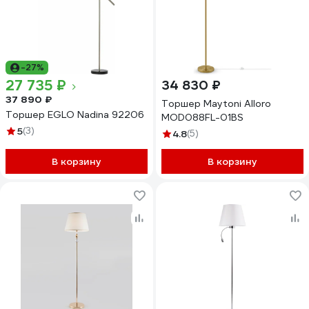
-27%
27 735 ₽
34 830 ₽
37 890 ₽
Торшер Maytoni Alloro
Торшер EGLO Nadina 92206
MOD088FL-01BS
5
(3)
4.8
(5)
В корзину
В корзину