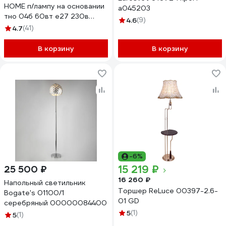
HOME п/лампу на основании
a045203
тно 04б 60вт е27 230в
4.6
(9)
белый 4690612048246
4.7
(41)
В корзину
В корзину
-6%
15 219 ₽
25 500 ₽
16 260 ₽
Напольный светильник
Торшер ReLuce 00397-2.6-
Bogate's 01100/1
01 GD
серебряный 00000084400
5
(1)
5
(1)