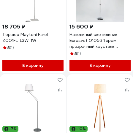
18 705 ₽
15 600 ₽
Торшер Maytoni Farel
Напольный светильник
Z001FL-L3W-1W
Eurosvet 01056 1 хром
прозрачный хрусталь
5
(1)
Strotskis 00000084937
5
(1)
В корзину
В корзину
-7%
-10%