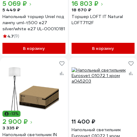
5 069 ₽
16 803 ₽
5 449 ₽
18 670 ₽
Напольный торшер Uniel под
Торшер LOFT IT Natural
лампу uml-t500 e27
LOFT7112F
silver/white е27 UL-00010181
4.7
(9)
В корзину
В корзину
-13%
2 900 ₽
11 400 ₽
3 335 ₽
Напольный светильник
Напольный светильник IN
Eurosvet 01072 1 хром