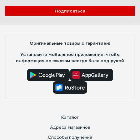
С08 New York серый 40Вт металл 13050
Подписаться
Анастасия М.
07.02.2021
Со своей задачей справляется хорошо, хорошая
опора у лампы, выдерживает "трение" котов, удобно
Оригинальные товары с гарантией!
направлять свет, легко собрать
Установите мобильное приложение, чтобы
информация по заказам всегда была под рукой
Каталог
Адреса магазинов
Способы получения