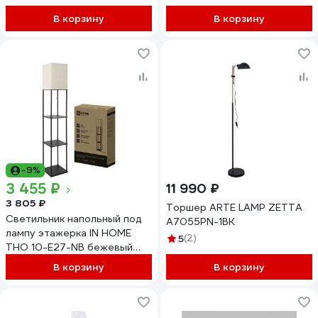
В корзину
В корзину
-9%
3 455 ₽
11 990 ₽
3 805 ₽
Торшер ARTE LAMP ZETTA
Светильник напольный под
A7055PN-1BK
лампу этажерка IN HOME
5
(2)
ТНО 10-Е27-NB бежевый
абажур, черный корпус
В корзину
В корзину
4690612064475