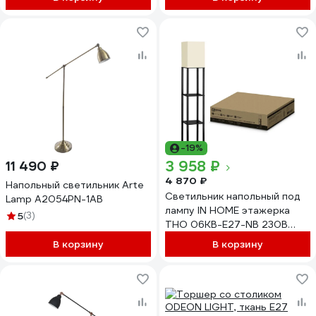
-19%
3 958 ₽
11 490 ₽
4 870 ₽
Напольный светильник Arte
Светильник напольный под
Lamp A2054PN-1AB
лампу IN HOME этажерка
5
(3)
ТНО 06КВ-Е27-NB 230В
бежевый абажур, черный
В корзину
В корзину
корпус 4690612059617