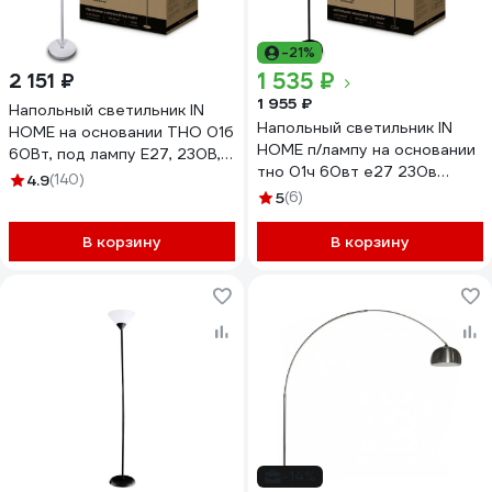
-21%
1 535 ₽
2 151 ₽
1 955 ₽
Напольный светильник IN
Напольный светильник IN
HOME на основании ТНО 01б
HOME п/лампу на основании
60Вт, под лампу Е27, 230В,
тно 01ч 60вт е27 230в
белый 4690612042664
4.9
(140)
черный 4690612042657
5
(6)
В корзину
В корзину
-14%