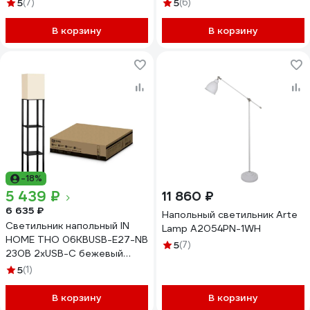
5
(7)
5
(6)
В корзину
В корзину
-18%
5 439 ₽
11 860 ₽
6 635 ₽
Напольный светильник Arte
Светильник напольный IN
Lamp A2054PN-1WH
HOME ТНО 06КВUSB-Е27-NB
5
(7)
230В 2хUSB-C бежевый
абажур, черный корпус
5
(1)
4690612060163
В корзину
В корзину