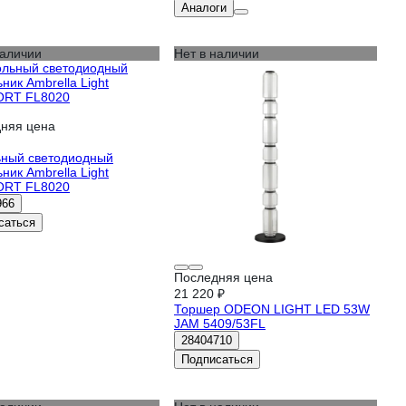
Аналоги
наличии
Нет в наличии
няя цена
ный светодиодный
ник Ambrella Light
RT FL8020
966
саться
Последняя цена
21 220 ₽
Торшер ODEON LIGHT LED 53W
JAM 5409/53FL
28404710
Подписаться