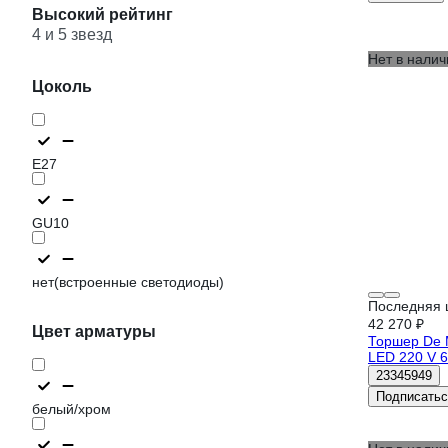
Высокий рейтинг
4 и 5 звезд
Нет в налич
Цоколь
E27
GU10
нет(встроенные светодиоды)
Последняя 
42 270 ₽
Цвет арматуры
Торшер De 
LED 220 V 
23345949
Подписатьс
белый/хром