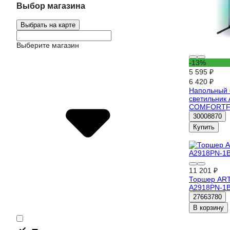
Выбор магазина
Выбрать на карте
Выберите магазин
-13%
5 595 ₽
6 420 ₽
Напольный 
светильник 
COMFORTF
30008870
Купить
11 201 ₽
Торшер ART
A2918PN-1
27663780
В корзину