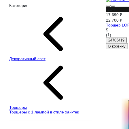
Категория
-22%
17 690 ₽
22 700 ₽
Торшер LOF
5
(1)
24703419
В корзину
Декоративный свет
Торшеры
Торшеры с 1 лампой в стиле хай-тек