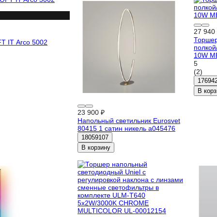
27 940
Торше
T IT Arco 5002
полкой
10W ME
5
(2)
17694
В корз
23 900 ₽
Напольный светильник Eurosvet
80415 1 сатин никель a045476
18059107
В корзину