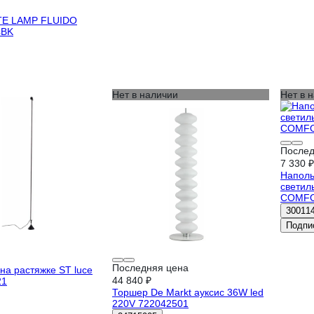
TE LAMP FLUIDO
4BK
Нет в наличии
Нет в 
Послед
7 330 ₽
Наполь
светиль
COMFO
30011
Подпи
Последняя цена
на растяжке ST luce
44 840 ₽
21
Торшер De Markt ауксис 36W led
220V 722042501