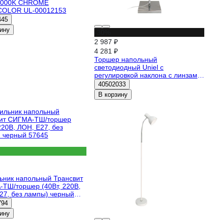
3000K CHROME
COLOR UL-00012153
445
ину
-30%
2 987 ₽
4 281 ₽
Торшер напольный
светодиодный Uniel c
регулировкой наклона с линзами
сменные светофильтры в
40502033
комплекте ULM-T640
В корзину
3x2W/3000K CHROME
MULTICOLOR UL-00012152
ьник напольный Трансвит
ТШ/торшер (40Вт, 220В,
27, без лампы) черный
794
ину