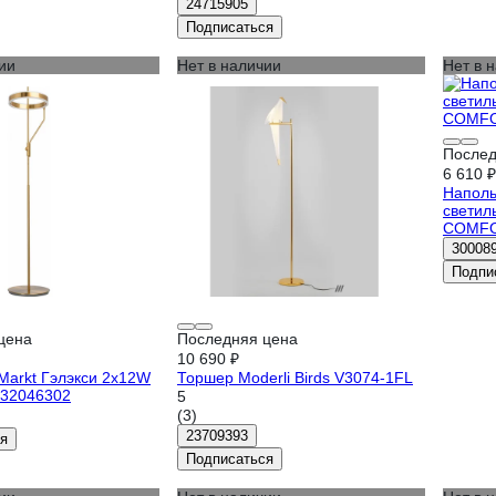
24715905
Подписаться
ии
Нет в наличии
Нет в 
Послед
6 610 ₽
Наполь
светиль
COMFO
30008
Подпи
цена
Последняя цена
10 690 ₽
Markt Гэлэкси 2x12W
Торшер Moderli Birds V3074-1FL
632046302
5
(3)
23709393
я
Подписаться