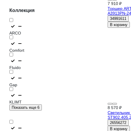
7 910 ₽
Торшер AR
Коллекция
A3913PN-2
34991611
В корзину
ARCO
Comfort
Fluido
Gap
KLIMT
Показать еще 6
8 570 ₽
Светильник 
ST902.405.
26556272
В корзину