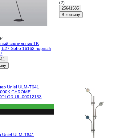
(2)
25641585
В корзину
 ₽
ный светильник TK
ng E27 Soho 16162 черный
7
611
ину
 Uniel ULM-T641