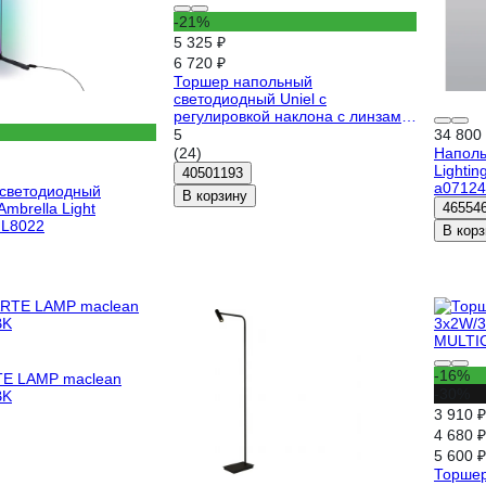
-21%
5 325 ₽
6 720 ₽
Торшер напольный
светодиодный Uniel c
регулировкой наклона с линзами
сменные светофильтры в
5
34 800
комплекте ULM-T640
(24)
Наполь
5x2W/3000K CHROME
Lighti
40501193
MULTICOLOR UL-00012154
a07124
светодиодный
В корзину
Ambrella Light
46554
L8022
В корз
-16%
E LAMP maclean
-30%
BK
3 910 ₽
4 680 ₽
5 600 ₽
Торшер