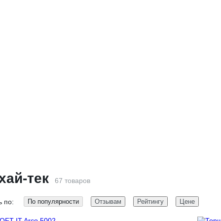
хай-тек
67 товаров
 по:
По популярности
Отзывам
Рейтингу
Цене