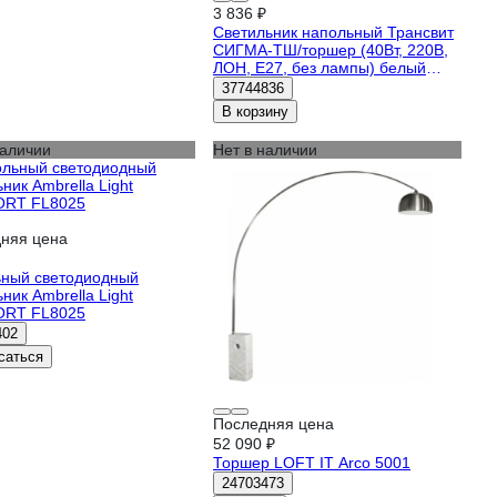
3 836 ₽
Светильник напольный Трансвит
СИГМА-ТШ/торшер (40Вт, 220В,
ЛОН, Е27, без лампы) белый
57644
37744836
В корзину
наличии
Нет в наличии
няя цена
ный светодиодный
ник Ambrella Light
RT FL8025
402
саться
Последняя цена
52 090 ₽
Торшер LOFT IT Arco 5001
24703473