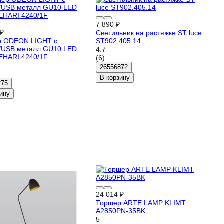
7 890 ₽
 ₽
Светильник на растяжке ST luce
р ODEON LIGHT с
ST902.405.14
/USB металл GU10 LED
4.7
HARI 4240/1F
(6)
26556872
В корзину
275
ину
24 014 ₽
Торшер ARTE LAMP KLIMT
A2850PN-35BK
5