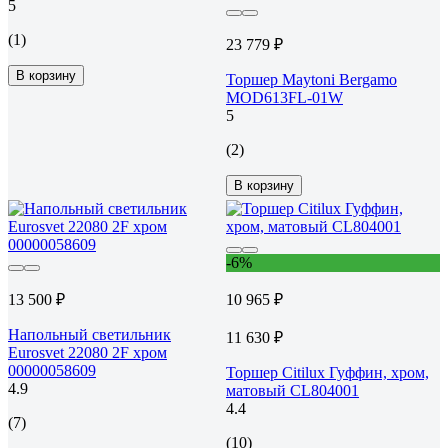
5
(1)
23 779 ₽
В корзину
Торшер Maytoni Bergamo
MOD613FL-01W
5
(2)
В корзину
-6%
13 500 ₽
10 965 ₽
Напольный светильник
11 630 ₽
Eurosvet 22080 2F хром
00000058609
Торшер Citilux Гуффин, хром,
4.9
матовый CL804001
4.4
(7)
(10)