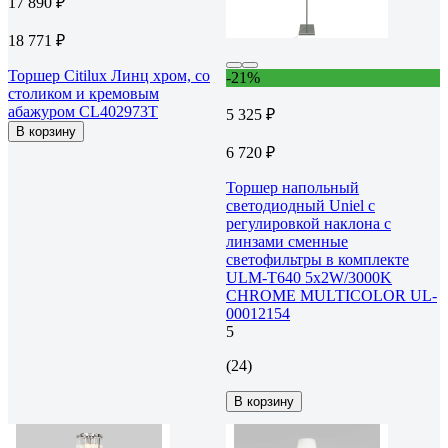
17 890 ₽
18 771 ₽
Торшер Citilux Линц хром, со
-21%
столиком и кремовым
абажуром CL402973T
5 325 ₽
В корзину
6 720 ₽
Торшер напольный
светодиодный Uniel c
регулировкой наклона с
линзами сменные
светофильтры в комплекте
ULM-T640 5x2W/3000K
CHROME MULTICOLOR UL-
00012154
5
(24)
В корзину