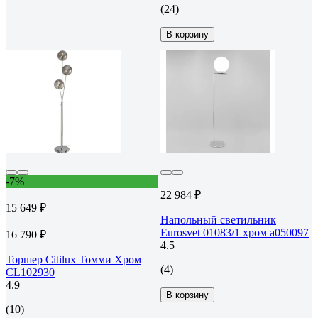
(24)
В корзину
-7%
22 984 ₽
15 649 ₽
Напольный светильник
Eurosvet 01083/1 хром a050097
16 790 ₽
4.5
Торшер Citilux Томми Хром
(4)
CL102930
4.9
В корзину
(10)