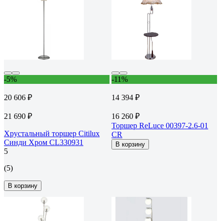
-5%
-11%
20 606 ₽
14 394 ₽
21 690 ₽
16 260 ₽
Торшер ReLuce 00397-2.6-01
Хрустальный торшер Citilux
CR
Синди Хром CL330931
В корзину
5
(5)
В корзину