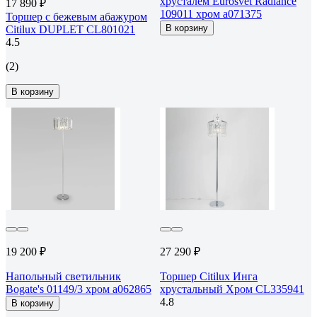
хрусталем Eurosvet Radiance
17 890 ₽
109011 хром a071375
Торшер с бежевым абажуром
В корзину
Citilux DUPLET CL801021
4.5
(2)
В корзину
19 200 ₽
27 290 ₽
Напольный светильник
Торшер Citilux Инга
Bogate's 01149/3 хром a062865
хрустальный Хром CL335941
4.8
В корзину