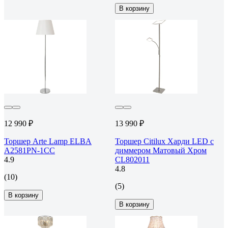
В корзину
12 990 ₽
13 990 ₽
Торшер Arte Lamp ELBA
Торшер Citilux Харди LED с
A2581PN-1CC
диммером Матовый Хром
4.9
CL802011
4.8
(10)
(5)
В корзину
В корзину