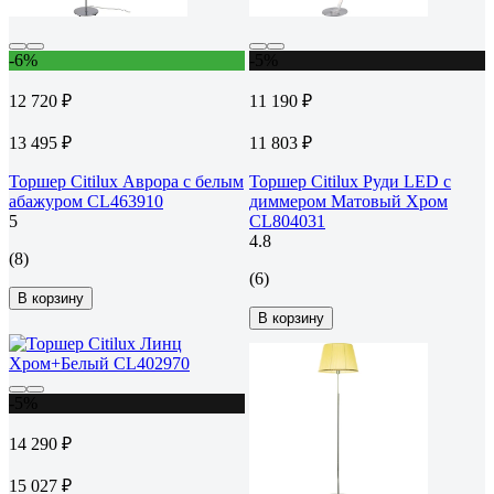
-6%
-5%
12 720 ₽
11 190 ₽
13 495 ₽
11 803 ₽
Торшер Citilux Аврора с белым
Торшер Citilux Руди LED с
абажуром CL463910
диммером Матовый Хром
5
CL804031
4.8
(8)
(6)
В корзину
В корзину
-5%
14 290 ₽
15 027 ₽