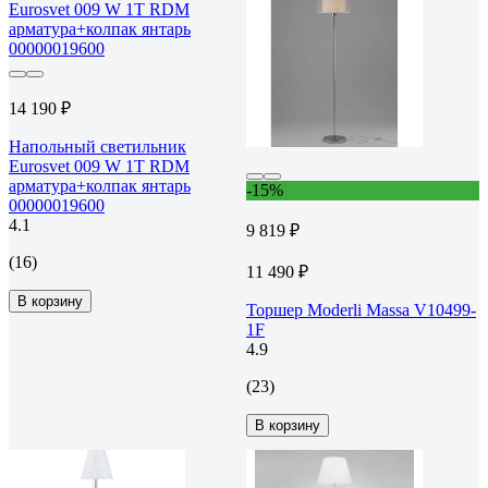
14 190 ₽
Напольный светильник
Eurosvet 009 W 1T RDM
арматура+колпак янтарь
-15%
00000019600
4.1
9 819 ₽
(16)
11 490 ₽
В корзину
Торшер Moderli Massa V10499-
1F
4.9
(23)
В корзину