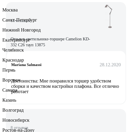
Москва
Санкт-Петербург
16 отзывов
Нижний Новгород
Отзыв о светильнике-торшере Camelion KD-
Екатеринбург
332 C26 тауп 13875
Челябинск
Краснодар
28.12.2020
Mariana Salmassi
Пермь
Воронеж
Достоинства: Мне понравился торшер удобством
сборки и качеством настройки плафона. Все отлично
Самара
работает
Казань
Волгоград
Новосибирск
8 отзывов
Ростов-на-Дону