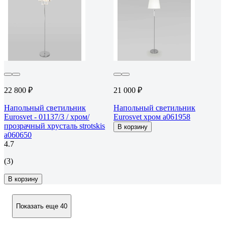
22 800 ₽
21 000 ₽
Напольный светильник
Напольный светильник
Eurosvet - 01137/3 / хром/
Eurosvet хром a061958
прозрачный хрусталь strotskis
В корзину
a060650
4.7
(3)
В корзину
Показать еще 40