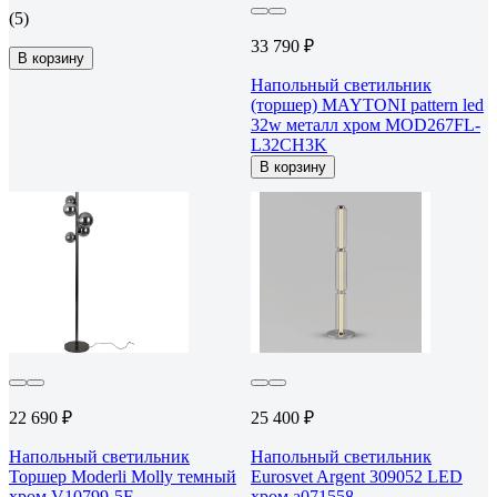
(5)
33 790 ₽
В корзину
Напольный светильник
(торшер) MAYTONI pattern led
32w металл хром MOD267FL-
L32CH3K
В корзину
22 690 ₽
25 400 ₽
Напольный светильник
Напольный светильник
Торшер Moderli Molly темный
Eurosvet Argent 309052 LED
хром V10799-5F
хром a071558