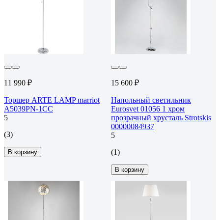
11 990 ₽
15 600 ₽
Торшер ARTE LAMP marriot
Напольный светильник
A5039PN-1CC
Eurosvet 01056 1 хром
5
прозрачный хрусталь Strotskis
00000084937
(3)
5
(1)
В корзину
В корзину