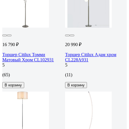
16 790 ₽
20 990 ₽
Торшер Citilux Томми
Торшер Citilux Адам хром
Матовый Хром CL102931
CL228A931
5
5
(65)
(11)
В корзину
В корзину