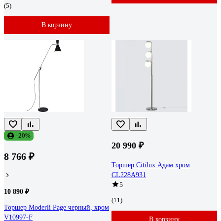
(5)
В корзину
-20%
20 990 ₽
8 766 ₽
Торшер Citilux Адам хром
CL228A931
5
10 890 ₽
(11)
Торшер Moderli Page черный, хром
V10997-F
В корзину