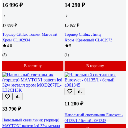
16 996 ₽
14 290 ₽
17 890 ₽
15 027 ₽
Торшер Citilux Томми Матовый
Торшер Citilux Линц
Хром CL102934
Хром+Кремовый CL402973
4.8
5
(5)
(1)
В корзину
В корзину
11 200 ₽
33 790 ₽
Напольный светильник Eurosvet -
Напольный светильник (торшер)
01135/1 / белый a061345
MAYTONI pattern led 32w металл