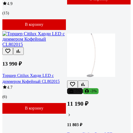
4.9
(15)
В корзину
13 990 ₽
Торшер Citilux Харди LED с
диммером Кофейный CL802015
4.7
-5%
-3%
(6)
11 190 ₽
В корзину
11 803 ₽