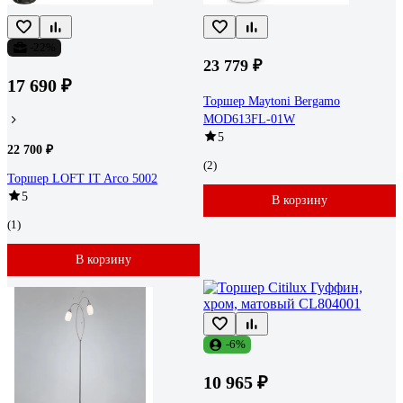
-22%
23 779 ₽
17 690 ₽
Торшер Maytoni Bergamo
MOD613FL-01W
5
22 700 ₽
(2)
Торшер LOFT IT Arco 5002
5
В корзину
(1)
В корзину
-6%
10 965 ₽