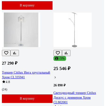
В корзину
-5%
27 290 ₽
25 546 ₽
Торшер Citilux Инга хрустальный
Хром CL335941
4.8
26 890 ₽
(24)
Светодиодный торшер Citilux
Дискус с диммером Хром
В корзину
CL802001