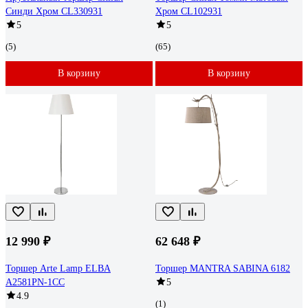
Синди Хром CL330931
Хром CL102931
5
5
(5)
(65)
В корзину
В корзину
12 990 ₽
62 648 ₽
Торшер Arte Lamp ELBA
Торшер MANTRA SABINA 6182
A2581PN-1CC
5
4.9
(1)