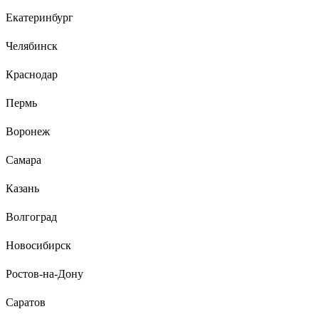
Екатеринбург
6 отзывов
Отзыв о светильнике Elektrostandard 2194
Челябинск
MR16, SL/WH зеркальный/белый a036801
Краснодар
Анастасия О.
09.03.2021
Пермь
Мне понравились
Воронеж
Самара
Казань
Волгоград
Новосибирск
Ростов-на-Дону
Саратов