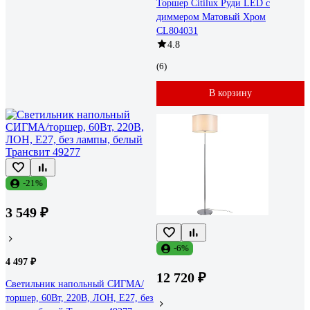
Торшер Citilux Руди LED с
диммером Матовый Хром
CL804031
4.8
(6)
В корзину
-21%
3 549 ₽
-6%
4 497 ₽
12 720 ₽
Светильник напольный СИГМА/
торшер, 60Вт, 220В, ЛОН, Е27, без