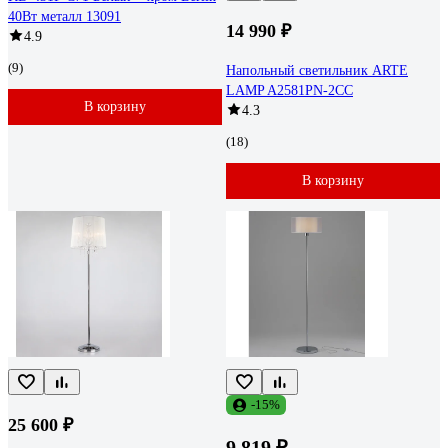
40Вт металл 13091
14 990 ₽
4.9
(9)
Напольный светильник ARTE
LAMP A2581PN-2CC
В корзину
4.3
(18)
В корзину
-15%
25 600 ₽
9 819 ₽