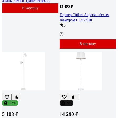
лампы, белый Трансвит 49277
13 495 ₽
В корзину
Торшер Citilux Аврора с белым
абажуром CL463910
5
(8)
В корзину
-15%
-5%
5 108 ₽
14 290 ₽