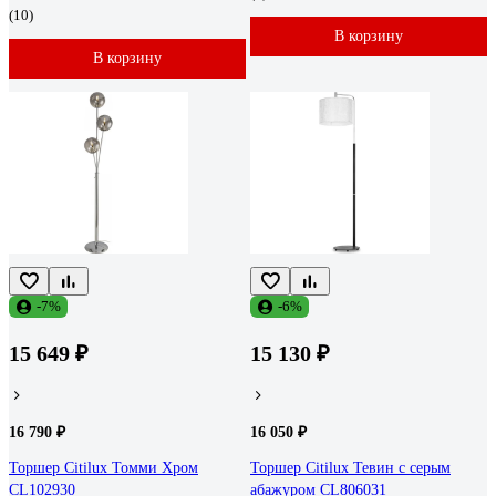
(10)
В корзину
В корзину
-7%
-6%
15 649 ₽
15 130 ₽
16 790 ₽
16 050 ₽
Торшер Citilux Томми Хром
Торшер Citilux Тевин с серым
CL102930
абажуром CL806031