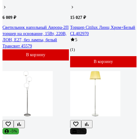
6 009 ₽
15 027 ₽
Светильник напольный Аврора-2П
Торшер Citilux Линц Хром+Белый
торшер на основание, 15Вт, 220В,
CL402970
ЛОН, Е27, без лампы, белый
5
Трансвит 45579
(1)
В корзину
В корзину
-5%
-5%