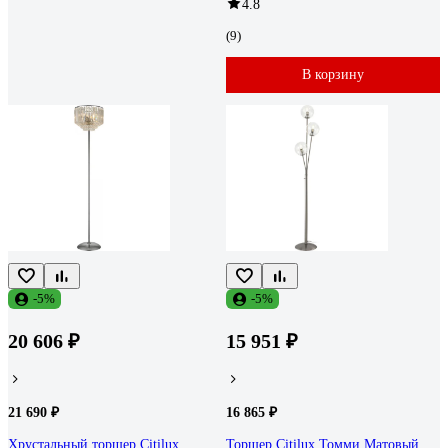
4.8
(9)
В корзину
-5%
-5%
20 606 ₽
15 951 ₽
21 690 ₽
16 865 ₽
Хрустальный торшер Citilux
Торшер Citilux Томми Матовый