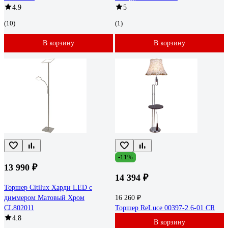
4.9
5
(10)
(1)
В корзину
В корзину
-11%
13 990 ₽
14 394 ₽
Торшер Citilux Харди LED с
диммером Матовый Хром
16 260 ₽
CL802011
Торшер ReLuce 00397-2.6-01 CR
4.8
В корзину