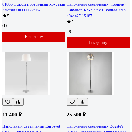
01056 1 хром прозрачный хрусталь
Напольный светильник (торшер)
Strotskis 00000084937
Camelion Kd-359f c01 белый 230v
5
40w e27 15187
5
(1)
(3)
В корзину
В корзину
11 400 ₽
25 500 ₽
Напольный светильник Eurosvet
Напольный светильник Bogate's