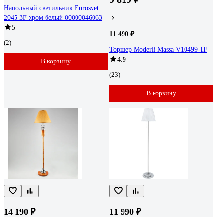
Напольный светильник Eurosvet
2045 3F хром белый 00000046063
5
11 490 ₽
(2)
Торшер Moderli Massa V10499-1F
4.9
В корзину
(23)
В корзину
14 190 ₽
11 990 ₽