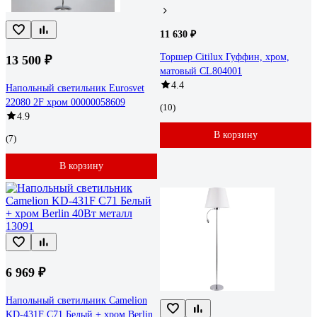
11 630 ₽
Торшер Citilux Гуффин, хром,
13 500 ₽
матовый CL804001
4.4
Напольный светильник Eurosvet
22080 2F хром 00000058609
(10)
4.9
В корзину
(7)
В корзину
6 969 ₽
Напольный светильник Camelion
KD-431F С71 Белый + хром Berlin