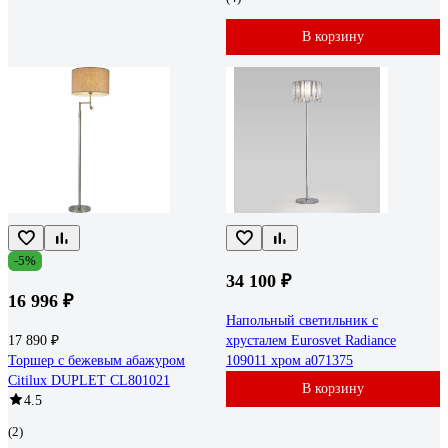
В корзину
-5%
34 100 ₽
16 996 ₽
Напольный светильник с
17 890 ₽
хрусталем Eurosvet Radiance
Торшер с бежевым абажуром
109011 хром a071375
Citilux DUPLET CL801021
В корзину
4.5
(2)