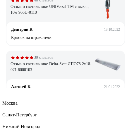
48 отзывов
Отзыв о светильнике UNIVersal ТМ c выкл.,
10м 966U-0110
Дмитрий К.
13.10.2022
Крючок на отражателе.
39 отзывов
Отзыв о светильнике Delta-Svet ЛПО78 2х18-
071 6000103
Алексей К.
21.01.2022
Хорошо собран. Нет бестолковых боковых пластмассовых
крышек подпорок для рассеивателя в торцах светильника.
Москва
Такие штуки вечно сохли, трескались и отваливались, а
рассеиватель падал и разбивался. Сейчас такого в этом
Санкт-Петербург
светильнике нет.
Нижний Новгород