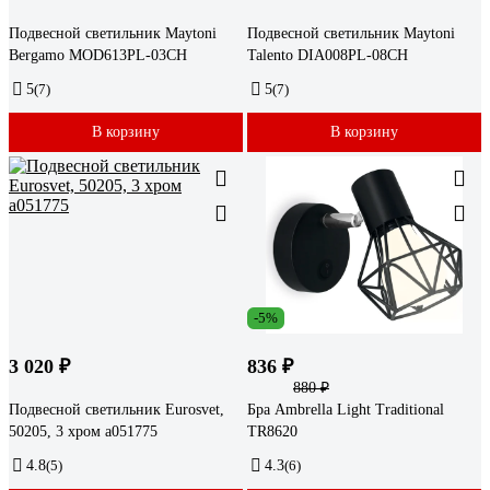
Подвесной светильник Maytoni
Подвесной светильник Maytoni
Bergamo MOD613PL-03CH
Talento DIA008PL-08CH
5
(7)
5
(7)
В корзину
В корзину
-5%
3 020 ₽
836 ₽
880 ₽
Подвесной светильник Eurosvet,
Бра Ambrella Light Traditional
50205, 3 хром a051775
TR8620
4.8
(5)
4.3
(6)