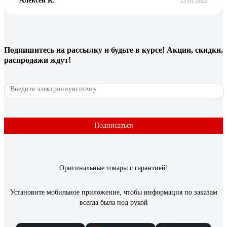
Алексей К.
21.01.2022
Хорошо собран. Нет бестолковых боковых пластмассовых
крышек подпорок для рассеивателя в торцах светильника.
Такие штуки вечно сохли, трескались и отваливались, а
рассеиватель падал и разбивался. Сейчас такого в этом
Подпишитесь
на рассылку
и будьте в курсе! Акции, скидки,
светильнике нет.
распродажи ждут!
6 отзывов
Отзыв о светильнике Elektrostandard 2194
MR16, SL/WH зеркальный/белый a036801
Подписаться
Анастасия О.
09.03.2021
Мне понравились
Оригинальные товары с гарантией!
Установите мобильное приложение, чтобы информация по заказам
всегда была под рукой