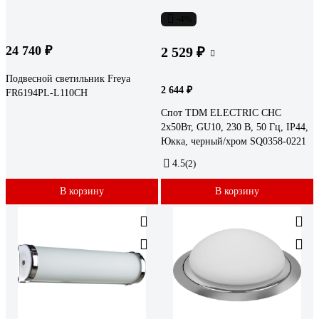
-4%
24 740 ₽
2 529 ₽
Подвесной светильник Freya
2 644 ₽
FR6194PL-L110CH
Спот TDM ELECTRIC СНС
2х50Вт, GU10, 230 В, 50 Гц, IP44,
Юкка, черный/хром SQ0358-0221
4.5
(2)
В корзину
В корзину