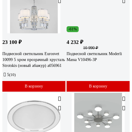
-61%
23 100 ₽
4 232 ₽
10 990 ₽
Подвесной светильник Eurosvet
Подвесной светильник Moderli
10099 5 хром прозрачный хрусталь
Massa V10496-3P
Strotskis (новый абажур) a056961
5
(10)
В корзину
В корзину