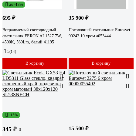
до -13%
695 ₽
35 900 ₽
Встраиваемый светодиодный
Потолочный светильник Eurosvet
светильник FERON AL1527 7W,
90242 10 хром a053444
4500K, 560Lm, белый 41195
5
(14)
В корзину
В корзину
-15%
15 500 ₽
345 ₽