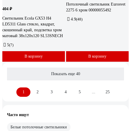
Потолочный светильник Eurosvet
404 ₽
2275 6 хром 00000055492
Светильник Ecola GX53 H4
4.9
(48)
LD5311 Glass стекло, квадрат,
скошенный край, подсветка хром
матовый 38x120x120 SL53SNECH
5
(7)
В корзину
В корзину
Показать еще 40
1
2
3
4
5
...
25
Часто ищут
Белые потолочные светильники