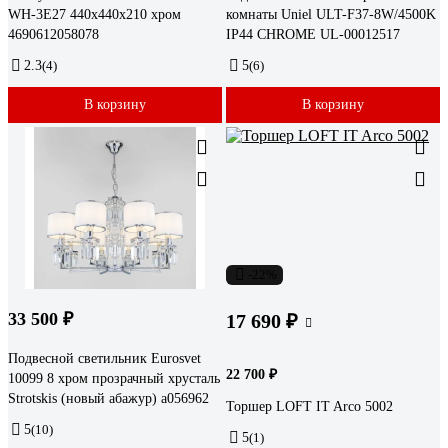
WH-3E27 440x440x210 хром
комнаты Uniel ULT-F37-8W/4500K
4690612058078
IP44 CHROME UL-00012517
2.3
(4)
5
(6)
В корзину
В корзину
-22%
33 500 ₽
17 690 ₽
Подвесной светильник Eurosvet
22 700 ₽
10099 8 хром прозрачный хрусталь
Strotskis (новый абажур) a056962
Торшер LOFT IT Arco 5002
5
(10)
5
(1)