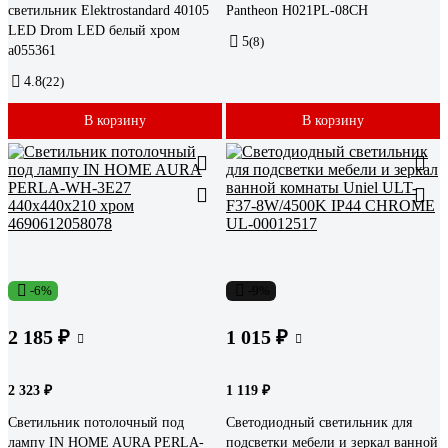
светильник Elektrostandard 40105
Pantheon H021PL-08CH
LED Drom LED белый хром
5
(8)
a055361
4.8
(22)
В корзину
В корзину
-6%
-9%
2 185 ₽
1 015 ₽
2 323 ₽
1 119 ₽
Светильник потолочный под
Светодиодный светильник для
лампу IN HOME AURA PERLA-
подсветки мебели и зеркал ванной