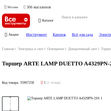
306 магазинов
Москва
Каталог
Инструмент
Крепеж
Всё для сада
Электр
Акции
Главная
/
Электрика и свет
/
Освещение
/
Декоративный свет
/
Торше
Торшер ARTE LAMP DUETTO A4329PN-
Код товара:
35907258
5
(1 отзыв)