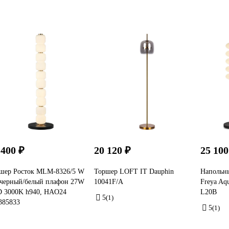
 400 ₽
20 120 ₽
25 100
шер Росток MLM-8326/5 W
Торшер LOFT IT Dauphin
Напольны
черный/белый плафон 27W
10041F/A
Freya Aq
 3000K h940, HAO24
L20B
5
(1)
385833
5
(1)