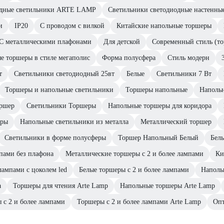
адные светильники ARTE LAMP
Светильники светодиодные настенн
и
IP20
С проводом с вилкой
Китайские напольные торшеры
С металлическими плафонами
Для детской
Современный стиль (т
е торшеры в стиле мегаполис
Форма полусфера
Стиль модерн
т
Светильники светодиодный 25вт
Белые
Светильники 7 Вт
Торшеры и напольные светильники
Торшеры напольные
Напольн
оршер
Светильники Торшеры
Напольные торшеры для коридора
еры
Напольные светильники из металла
Металлический торшер
Светильники в форме полусферы
Торшер Напольный Белый
Бел
мпами без плафона
Металлические торшеры с 2 и более лампами
Ки
лампами с цоколем led
Белые торшеры с 2 и более лампами
Наполь
а
Торшеры для чтения Arte Lamp
Напольные торшеры Arte Lamp
 с 2 и более лампами
Торшеры с 2 и более лампами Arte Lamp
Оп