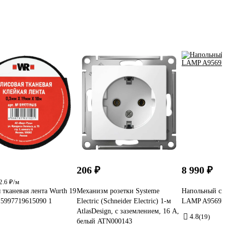
206 ₽
8 990 ₽
2.6 ₽/м
 тканевая лента Wurth 19
Механизм розетки Systeme
Напольный св
 5997719615090 1
Electric (Schneider Electric) 1-м
LAMP A9569P
AtlasDesign, с заземлением, 16 А,
4.8
(19)
белый ATN000143