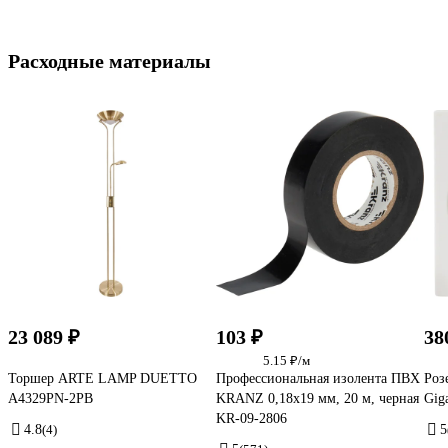
Расходные материалы
23 089 ₽
103 ₽
38
5.15 ₽/м
Торшер ARTE LAMP DUETTO
Профессиональная изолента ПВХ
Роз
A4329PN-2PB
KRANZ 0,18х19 мм, 20 м, черная
Gig
KR-09-2806
4.8
(4)
5