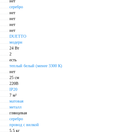
нет
серебро
нет
нет
нет
нет
DUETTO
модерн
24 Вт
2
есть
теплый белый (менее 3300 К)
нет
25 см
220В
IP20
7 м²
матовая
металл
глянцевая
серебро
провод с вилкой
5.5 кг