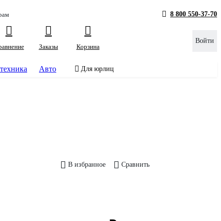
8 800 550-37-70
рам
Войти
равнение
Заказы
Корзина
техника
Авто
Для юрлиц
В избранное
Сравнить