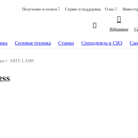
Получение и оплата
Сервис и поддержка
О нас
Инвесто
Избранное
С
ика
Силовая техника
Станки
Спецодежда и СИЗ
Сан
ры
/
ARTE LAMP
2SS