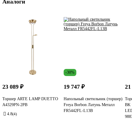
Аналоги
-30%
23 089 ₽
19 747 ₽
21
Торшер ARTE LAMP DUETTO
Напольный светильник (торшер)
Тор
A4329PN-2PB
Freya Borbon Латунь Металл
BK 
FR5442FL-L13B
LED
4.8
(4)
988