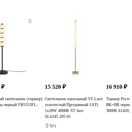
 ₽
15 520 ₽
16 910 ₽
й светильник (торшер)
Светильник напольный ST-Luce
Торшер Росто
ua черный FR5553FL-
золотистый/Прозрачный LED
BK+BR черны
1х20W 4000K ST luce
3000K h1420,
SL6245.205.01
5
(1)