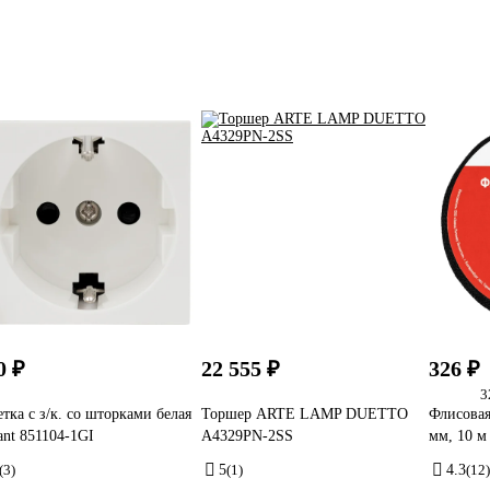
0 ₽
22 555 ₽
326 ₽
3
етка с з/к. со шторками белая
Торшер ARTE LAMP DUETTO
Флисовая
ant 851104-1GI
A4329PN-2SS
мм, 10 м
(3)
5
(1)
4.3
(12)