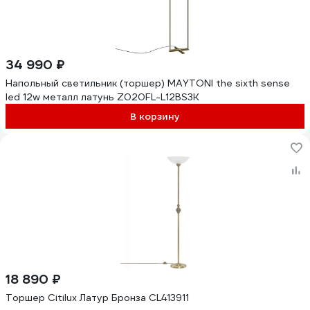
34 990 ₽
Напольный светильник (торшер) MAYTONI the sixth sense
led 12w металл латунь Z020FL-L12BS3K
В корзину
18 890 ₽
Торшер Citilux Латур Бронза CL413911