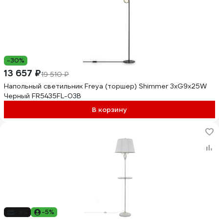
-30%
13 657 ₽
19 510 ₽
Напольный светильник Freya (торшер) Shimmer 3хG9x25W
Черный FR5435FL-03B
В корзину
-9%
-5%