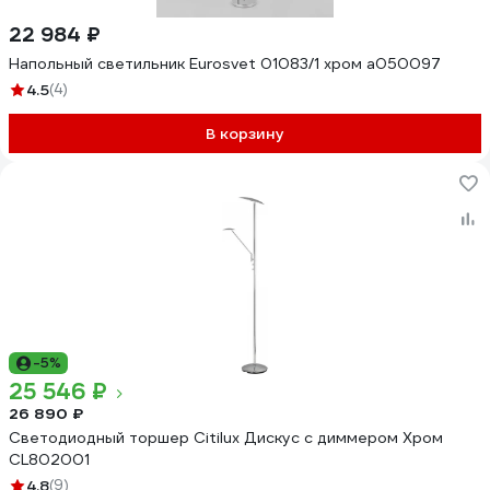
22 984 ₽
Напольный светильник Eurosvet 01083/1 хром a050097
4.5
(4)
В корзину
-5%
25 546 ₽
26 890 ₽
Светодиодный торшер Citilux Дискус с диммером Хром
CL802001
4.8
(9)