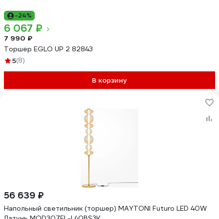
-24%
6 067 ₽
7 990 ₽
Торшер EGLO UP 2 82843
5
(8)
В корзину
56 639 ₽
Напольный светильник (торшер) MAYTONI Futuro LED 40W
Латунь MOD307FL-L40BS3K