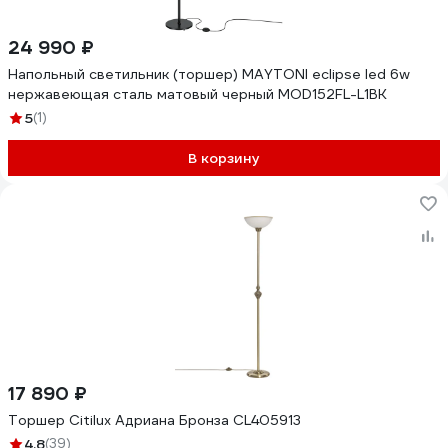
24 990 ₽
Напольный светильник (торшер) MAYTONI eclipse led 6w
нержавеющая сталь матовый черный MOD152FL-L1BK
5
(1)
В корзину
17 890 ₽
Торшер Citilux Адриана Бронза CL405913
4.8
(39)