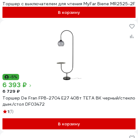
Торшер с выключателем для чтения MyFar Biene MR2525-2F
В корзину
-5%
6 393 ₽
6 729 ₽
Торшер De Fran FPB-2704 E27 40Вт ТЕТА BK черный/стекло
дым./стол DF03472
1
(1)
В корзину