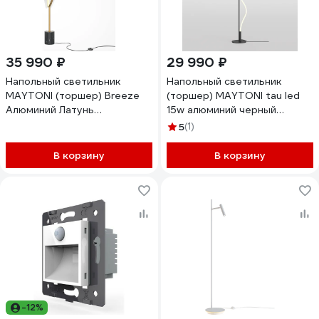
35 990 ₽
29 990 ₽
Напольный светильник
Напольный светильник
MAYTONI (торшер) Breeze
(торшер) MAYTONI tau led
Алюминий Латунь
15w алюминий черный
MOD281FL-L33BS3K
MOD166FL-L15B3K
5
(1)
В корзину
В корзину
-12%