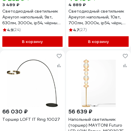
3 489 ₽
4 889 ₽
Светодиодный светильник
Светодиодный светильник
Apeyron напольный, 9вт,
Apeyron напольный, 10вт,
630лм, 3000к, ip54, чёрный,
700лм, 3000к, ip54, чёрн,
металл 31-10
алюминий 31-15
4.9
(24)
4.7
(27)
В корзину
В корзину
66 030 ₽
56 639 ₽
Торшер LOFT IT Ring 10027
Напольный светильник
(торшер) MAYTONI Futuro