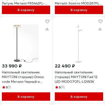
Латунь Металл FR5442FL-
Металл Золото MOD267FL-
L13B
L32G3K
В корзину
В корзину
33 990 ₽
22 490 ₽
Напольный светильник
Напольный светильник
MAYTONI (торшер) Dress
(торшер) MAYTONI Fad 12
code Металл Черный и
LED MOD070FL-L12W3K
Латунь MOD348FL-L24BBS3K
5
(1)
5
(3)
В корзину
В корзину