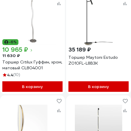
-6%
10 965 ₽
35 189 ₽
11 630 ₽
Торшер Maytoni Estudo
Торшер Citilux Гуффин, хром,
Z010FL-L8B3K
матовый CL804001
4.4
(10)
В корзину
В корзину