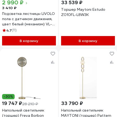
2 990 ₽
33 539 ₽
3 410 ₽
Торшер Maytoni Estudo
Подсветка лестницы LIVOLO
Z010FL-L8W3K
пола с датчиком движения,
цвет белый (механизм) VL-
C7-01JDRG-11
4.7
(11)
В корзину
В корзину
-30%
19 747 ₽
33 790 ₽
28 210 ₽
Напольный светильник
Напольный светильник
(торшер) Freya Borbon
MAYTONI (торшер) Pattern