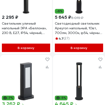
-6%
2 295 ₽
5 645 ₽
6 019 ₽
Светильник уличный
Светодиодный светильник
напольный ЭРА «Беллона»,
Apeyron напольный, 10вт,
230 В, E27, IP54, чёрный,
700лм, 3000к, ip54, чёрный,
высота 650 мм GBF-103-BL-
алюминий 31-16
4.7
(27)
0650 Б0071043
В корзину
В корзину
-7%
-5%
3 262 ₽
4 645 ₽