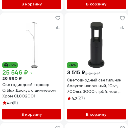
В корзину
В корзину
-5%
-4%
25 546 ₽
3 515 ₽
3 645 ₽
26 890 ₽
Светодиодный светильник
Светодиодный торшер
Apeyron напольный, 10вт,
Citilux Дискус с диммером
700лм, 3000к, ip54, чёрн,
Хром CL802001
алюминий 31-14
4.7
(27)
4.8
(9)
В корзину
В корзину