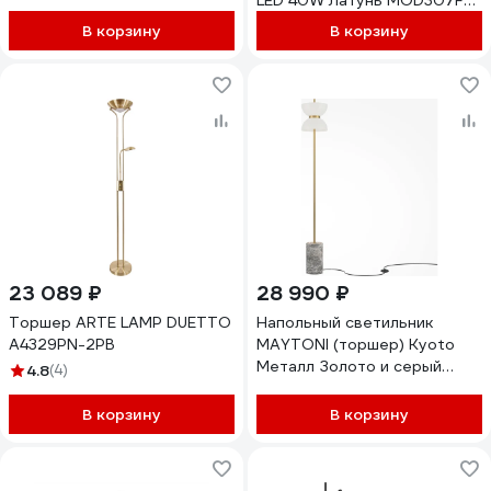
LED 40W Латунь MOD307FL-
L40BS3K
В корзину
В корзину
23 089 ₽
28 990 ₽
Торшер ARTE LAMP DUETTO
Напольный светильник
A4329PN-2PB
MAYTONI (торшер) Kyoto
Металл Золото и серый
4.8
(4)
MOD178FL-L11G3K
В корзину
В корзину