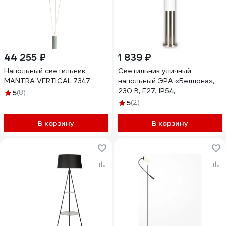
44 255 ₽
1 839 ₽
Напольный светильник
Светильник уличный
MANTRA VERTICAL 7347
напольный ЭРА «Беллона»,
230 В, E27, IP54,
5
(8)
серебристый, высота 450
5
(2)
мм GBF-103-SL-0450
Б0071039
В корзину
В корзину