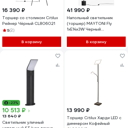
16 390 ₽
41 990 ₽
Торшер со столиком Citilux
Напольный светильник
Рейнер Чёрный CL806021
(торшер) MAYTONI Fly
1xE14x3W Черный
5
(2)
MOD230FL-01B
В корзину
В корзину
-23%
10 513 ₽
13 990 ₽
13 640 ₽
Торшер Citilux Харди LED с
Светильник уличный
диммером Кофейный