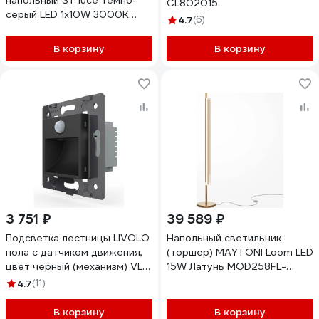
напольный ST luce темно-
CL802015
серый LED 1х10W 3000K
4.7
(6)
SL9543.735.01
В корзину
В корзину
3 751 ₽
39 589 ₽
Подсветка лестницы LIVOLO
Напольный светильник
пола с датчиком движения,
(торшер) MAYTONI Loom LED
цвет черный (механизм) VL-
15W Латунь MOD258FL-
C7-01JDRG-12
L15BS3K
4.7
(11)
В корзину
В корзину