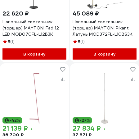
22 620 ₽
45 089 ₽
Напольный светильник
Напольный светильник
(торшер) MAYTONI Fad 12
(торшер) MAYTONI Pikant
LED MOD070FL-L12B3K
Латунь MOD372FL-L10BS3K
5
(1)
5
(1)
В корзину
В корзину
-42%
-27%
21 139 ₽
27 834 ₽
36 700 ₽
37 871 ₽