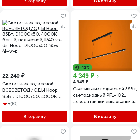
В корзину
В корзину
-12%
4 349 ₽
22 240 ₽
4 945 ₽
Светильник подвесной
Светильник подвесной 36Вт,
ВСЕСВЕТОДИОДЫ Hoop
светодиодный PFL-102,,
85Вт, D1000x50, 4000К,
декоративный линзованный
белый, подвесной, IP40 vs-
5
(10)
линейный, черный 4000K
ds-Hoop-D1000x50-85w-
iSVET PFL-102-2-5
4k-w-p
В корзину
В корзину