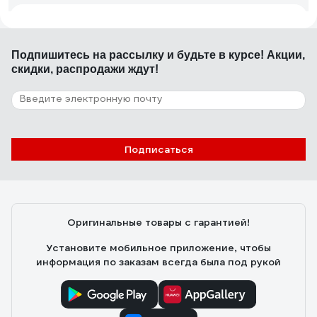
20.12.2023
Сергий
Добротный светильник.
Подпишитесь
на рассылку
и будьте в курсе! Акции,
скидки, распродажи ждут!
251 отзыв
Отзыв о люстре RITTER ROLO с ДУ 52Вт,
2700К/4200К/6400К, 3400Лм, 385x80мм
52360 4
Подписаться
10.11.2021
Александр Ю.
Есть регулировка оттенка и яркости в широком
диапазоне. В полной мощности светит ярко, хорошо
освещает комнату 17кв.м.
Оригинальные товары с гарантией!
Установите мобильное приложение, чтобы
информация по заказам всегда была под рукой