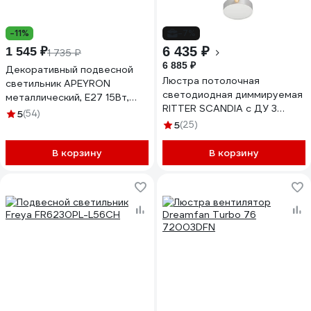
-11%
-7%
6 435 ₽
1 545 ₽
1 735 ₽
6 885 ₽
Декоративный подвесной
Люстра потолочная
светильник APEYRON
светодиодная диммируемая
металлический, Е27 15Вт,
RITTER SCANDIA с ДУ 3
220В, белый 12-101
5
(54)
режима 520x170 45Вт
5
(25)
2700К/4200К/6400К 17м
белый/дерево 51589 4
В корзину
В корзину