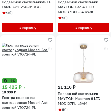
Подвесной светильникARTE
Подвесной светильник
LAMP A2182SP-160CC
MAYTONI Fad 48 LED
MOD070PL-L48W3K
5
(9)
5
(1)
В корзину
В корзину
-19%
15 425 ₽
21 110 ₽
18 990 ₽
Подвесной светильник
Люстра подвесная
MAYTONI Madmen 6 LED
светодиодная Moderli Asti
MOD127PL-L6AM
золотой V10724-PL
5
(1)