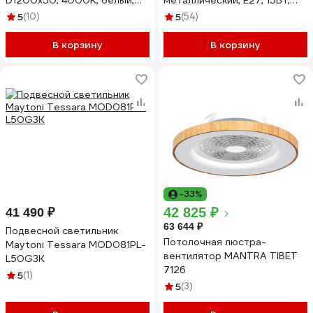
D1200x50, 4000К, белый,
металлический, Е27, 15Вт,
подвесной, IP40
220В, черный 12-103
5
(10)
5
(54)
ВСЕСВЕТОДИОДЫ vs-ds-
Hoop-D1200x50-100w-4k-
В корзину
В корзину
w-p
-33%
42 825 ₽
41 490 ₽
63 644 ₽
Подвесной светильник
Потолочная люстра-
Maytoni Tessara MOD081PL-
вентилятор MANTRA TIBET
L50G3K
7126
5
(1)
5
(3)