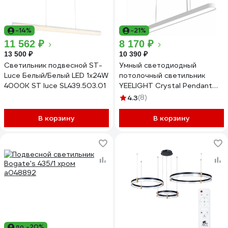
-14%
-21%
11 562 ₽
8 170 ₽
13 500 ₽
10 390 ₽
Светильник подвесной ST-
Умный светодиодный
Luce Белый/Белый LED 1х24W
потолочный светильник
4000K ST luce SL439.503.01
YEELIGHT Crystal Pendant
Light YLDL01YL YLDL011GL
4.3
(8)
В корзину
В корзину
до -20%