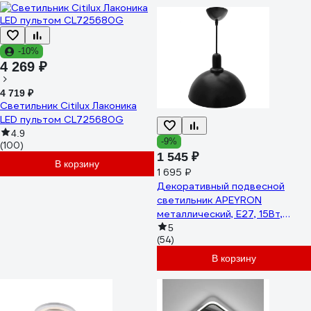
-10%
4 269 ₽
4 719 ₽
Светильник Citilux Лаконика
LED пультом CL725680G
4.9
-9%
(100)
1 545 ₽
В корзину
1 695 ₽
Декоративный подвесной
светильник APEYRON
металлический, Е27, 15Вт,
220В, черный 12-103
5
(54)
В корзину