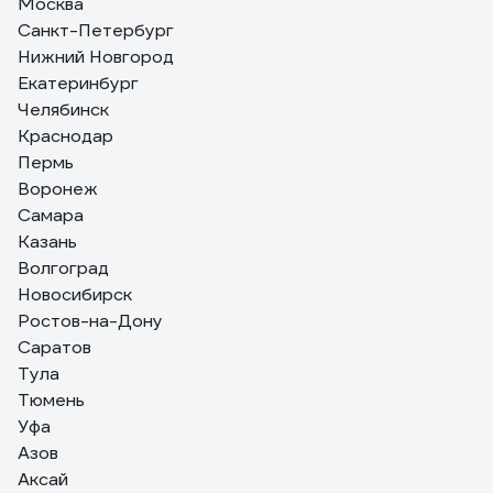
Москва
Добротный светильник.
Санкт-Петербург
Нижний Новгород
Екатеринбург
251 отзыв
Челябинск
Отзыв о люстре RITTER ROLO с ДУ 52Вт,
Краснодар
2700К/4200К/6400К, 3400Лм, 385x80мм
52360 4
Пермь
Воронеж
10.11.2021
Александр Ю.
Самара
Есть регулировка оттенка и яркости в широком
Казань
диапазоне. В полной мощности светит ярко, хорошо
Волгоград
освещает комнату 17кв.м.
Новосибирск
Ростов-на-Дону
Саратов
Тула
Тюмень
Уфа
Азов
Аксай