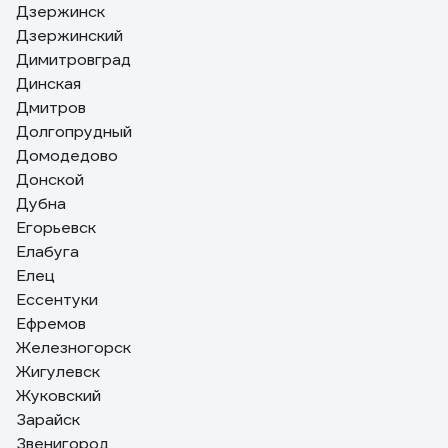
Дзержинск
Дзержинский
Димитровград
Динская
Дмитров
Долгопрудный
Домодедово
Донской
Дубна
Егорьевск
Елабуга
Елец
Ессентуки
Ефремов
Железногорск
Жигулевск
Жуковский
Зарайск
Звенигород