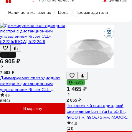
По популярности
Фильтры
Наличие в магазинах
Цена
Производители
-9%
6 905 ₽
7 593 ₽
Диммируемая светодиодная
-29%
люстра с дистанционным
1 465 ₽
управлением Ritter CLL-
52224/100W, 52224 9
4.8
2 055 ₽
(684)
Потолочный светодиодный
В корзину
светильник Lumin'arte 55 Вт,
4400 Лм, 490x75 мм, 4000К
дневной свет, освещает 36 м²
4.8
(21)
CLL13