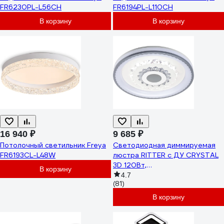
FR6230PL-L56CH
FR6194PL-L110CH
В корзину
В корзину
16 940 ₽
9 685 ₽
Потолочный светильник Freya
Светодиодная диммируемая
FR6193CL-L48W
люстра RITTER с ДУ CRYSTAL
3D 120Вт,
В корзину
3000К+6000K/4200К/6000К
4.7
(81)
7920Лм, 480x60мм 52368 0
В корзину