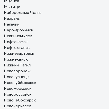
Мценск
Мытищи
Набережные Челны
Назрань
Нальчик
Наро-Фоминск
Невинномысск
Нефтекамск
Нефтеюганск
Нижневартовск
Нижнекамск
Нижний Тагил
Нововоронеж
Новокузнецк
Новокуйбышевск
Новомосковск
Новороссийск
Новочебоксарск
Новочеркасск