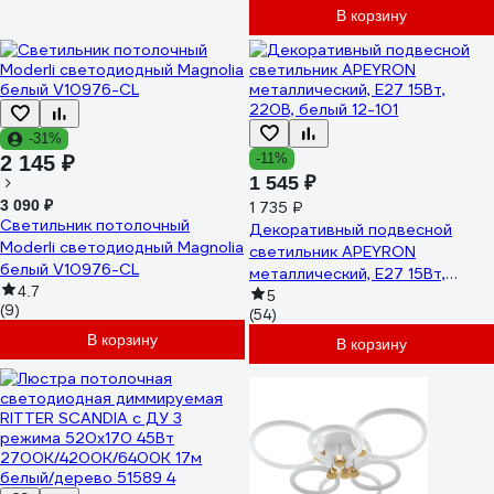
В корзину
-31%
-11%
2 145 ₽
1 545 ₽
3 090 ₽
1 735 ₽
Светильник потолочный
Декоративный подвесной
Moderli светодиодный Magnolia
светильник APEYRON
белый V10976-CL
металлический, Е27 15Вт,
4.7
220В, белый 12-101
5
(9)
(54)
В корзину
В корзину