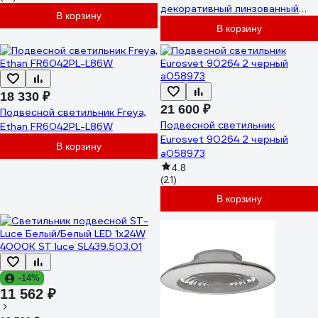
декоративный линзованный
В корзину
линейный, черный 4000K
В корзину
iSVET PFL-102-2-5
18 330 ₽
21 600 ₽
Подвесной светильник Freya,
Подвесной светильник
Ethan FR6042PL-L86W
Eurosvet 90264 2 черный
В корзину
a058973
4.8
(21)
В корзину
-14%
11 562 ₽