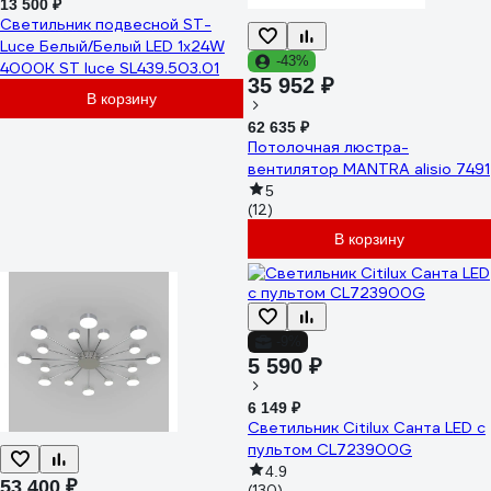
13 500 ₽
Светильник подвесной ST-
Luce Белый/Белый LED 1х24W
-43%
4000K ST luce SL439.503.01
35 952 ₽
В корзину
62 635 ₽
Потолочная люстра-
вентилятор MANTRA alisio 7491
5
(12)
В корзину
-9%
5 590 ₽
6 149 ₽
Светильник Citilux Санта LED с
пультом CL723900G
4.9
53 400 ₽
(130)