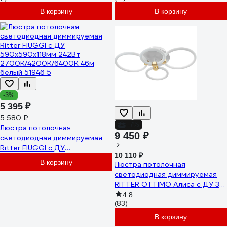
В корзину
В корзину
-3%
5 395 ₽
5 580 ₽
-7%
Люстра потолочная
9 450 ₽
светодиодная диммируемая
Ritter FIUGGI с ДУ
10 110 ₽
590x590x118мм 242Вт
В корзину
Люстра потолочная
2700K/4200K/6400K 46м
светодиодная диммируемая
белый 51946 5
RITTER OTTIMO Алиса с ДУ 3
режима 615x415x130 100Вт
4.8
(83)
2700K+6400K/4200K/6400K+
45м белый/золото 51612 9
В корзину