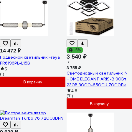
14 472 ₽
-6%
3 540 ₽
Подвесной светильник Freya
FR6196PL-L15B
3 755 ₽
5
Светодиодный светильник IN
(1)
HOME ELEGANT ARIS-B 90Вт
В корзину
230В 3000-6500K 7000Лм
590x590x130мм c пультом ДУ
4.8
(31)
черный 4690612035413
В корзину