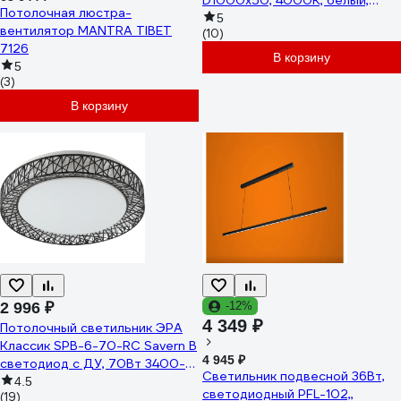
D1000x50, 4000К, белый,
Потолочная люстра-
подвесной, IP40 vs-ds-Hoop-
5
вентилятор MANTRA TIBET
(10)
D1000x50-85w-4k-w-p
7126
В корзину
5
(3)
В корзину
2 996 ₽
-12%
4 349 ₽
Потолочный светильник ЭРА
Классик SPB-6-70-RC Savern В
4 945 ₽
светодиод с ДУ, 70Вт 3400-
Светильник подвесной 36Вт,
5500К Б0051096
4.5
светодиодный PFL-102,,
(19)