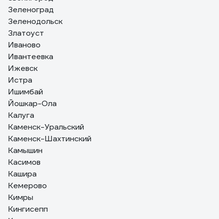
Зеленоград
Зеленодольск
Златоуст
Иваново
Ивантеевка
Ижевск
Истра
Ишимбай
Йошкар-Ола
Калуга
Каменск-Уральский
Каменск-Шахтинский
Камышин
Касимов
Кашира
Кемерово
Кимры
Кингисепп