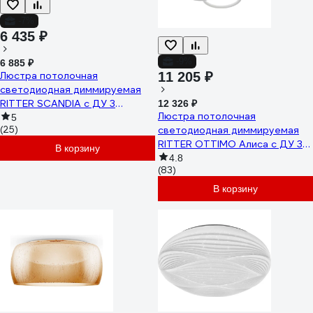
-7%
6 435 ₽
-9%
6 885 ₽
Люстра потолочная
11 205 ₽
светодиодная диммируемая
RITTER SCANDIA с ДУ 3
12 326 ₽
Люстра потолочная
режима 520x170 45Вт
5
(25)
светодиодная диммируемая
2700К/4200К/6400К 17м
RITTER OTTIMO Алиса с ДУ 3
белый/дерево 51589 4
В корзину
режима 605x560x130 144Вт
4.8
(83)
2700K/4200K/6400K 65м
белый/золото 51613 6
В корзину