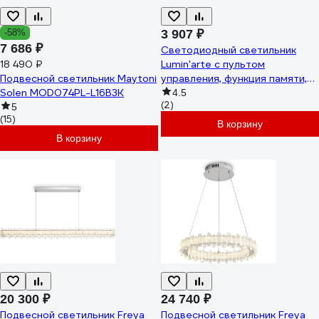
-58%
3 907 ₽
7 686 ₽
Светодиодный светильник
18 490 ₽
Lumin'arte с пультом
Подвесной светильник Maytoni
управления, функция памяти,
Solen MOD074PL-L16B3K
световой поток 6750 Лм,
4.5
(2)
мощность 90W, размеры
5
(15)
480х85 мм, артикул CLL51
В корзину
В корзину
20 300 ₽
24 740 ₽
Подвесной светильник Freya
Подвесной светильник Freya