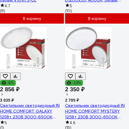
белый V10975-CL
D1200x50, 4000К, белый,
подвесной, IP40
4.7
5
(9)
(10)
ВСЕСВЕТОДИОДЫ vs-ds-
Hoop-D1200x50-100w-4k-w-p
В корзину
В корзину
-6%
-13%
2 856 ₽
2 350 ₽
3 035 ₽
2 705 ₽
Светильник светодиодный IN
Светильник светодиодный IN
HOME COMFORT GALAXY
HOME COMFORT MYSTERY
125Вт 230В 3000-6500K
125Вт 230В 3000-6500K
10000Лм 565x80мм с пультом
10000Лм 500x80мм с
5
4.6
(1)
(15)
ДУ 4690612059495
пультом ДУ 4690612059525