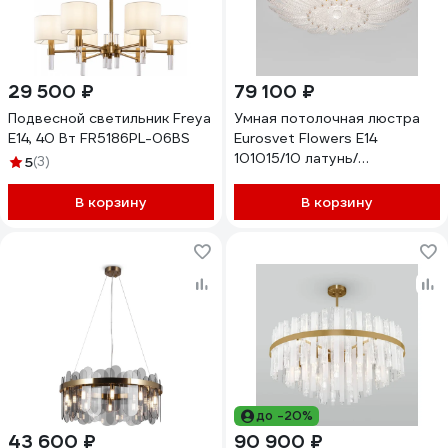
29 500 ₽
79 100 ₽
Подвесной светильник Freya
Умная потолочная люстра
E14, 40 Вт FR5186PL-06BS
Eurosvet Flowers E14
101015/10 латунь/
5
(3)
прозрачный a072174
В корзину
В корзину
до -20%
43 600 ₽
90 900 ₽