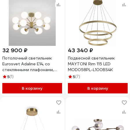
32 900 ₽
43 340 ₽
Потолочный светильник
Подвесной светильник
Eurosvet Adaline E14, со
MAYTONI Rim 115 LED
стеклянными плафонами,
MOD058PL-L100BS4K
латунь 502002/12 a072105
5
(1)
5
(7)
В корзину
В корзину