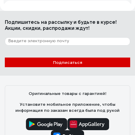
Сергий
20.12.2023
Добротный светильник.
Подпишитесь
на рассылку
и будьте в курсе!
Акции, скидки, распродажи ждут!
251 отзыв
Отзыв о люстре RITTER ROLO с ДУ 52Вт,
2700К/4200К/6400К, 3400Лм, 385x80мм
52360 4
Подписаться
Александр Ю.
10.11.2021
Есть регулировка оттенка и яркости в широком
диапазоне. В полной мощности светит ярко, хорошо
освещает комнату 17кв.м.
Оригинальные товары с гарантией!
Установите мобильное приложение, чтобы
информация по заказам всегда была под рукой