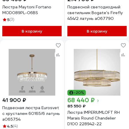
Люстра Maytoni Fortano
Подвесной светодиодный
MOD089PL-06BS
светильник Bogate's Firefly
454/2 латунь a067790
5
(3)
В корзину
В корзину
-20%
68 440 ₽
41 900 ₽
85 550 ₽
Подвесная люстра Eurosvet
Люстра IMPERIUMLOFT RH
с хрусталем 60165/6 латунь
Marais Round Chandelier
a065754
D100 228942-22
4.5
(4)