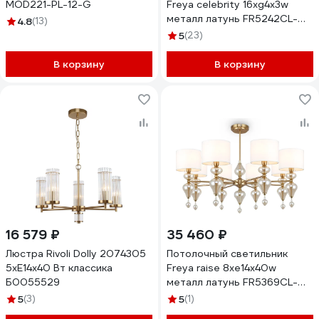
MOD221-PL-12-G
Freya celebrity 16хg4x3w
металл латунь FR5242CL-
4.8
(13)
16BS
5
(23)
В корзину
В корзину
16 579 ₽
35 460 ₽
Люстра Rivoli Dolly 2074305
Потолочный светильник
5хЕ14х40 Вт классика
Freya raise 8хe14x40w
Б0055529
металл латунь FR5369CL-
08BS
5
(3)
5
(1)