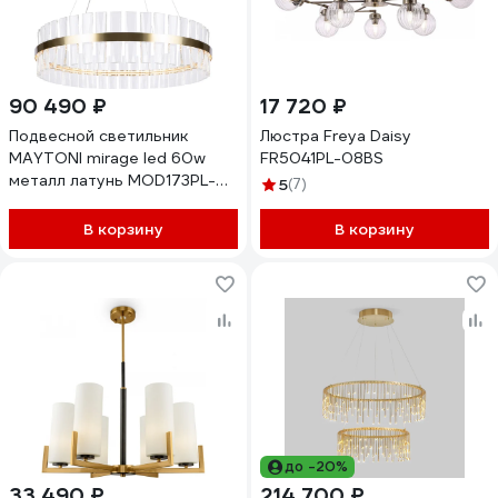
90 490 ₽
17 720 ₽
Подвесной светильник
Люстра Freya Daisy
MAYTONI mirage led 60w
FR5041PL-08BS
металл латунь MOD173PL-
5
(7)
L60BS3K
В корзину
В корзину
до -20%
33 490 ₽
214 700 ₽