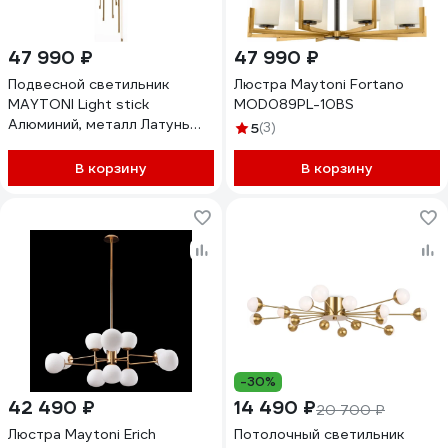
47 990 ₽
47 990 ₽
Подвесной светильник
Люстра Maytoni Fortano
MAYTONI Light stick
MOD089PL-10BS
Алюминий, металл Латунь
5
(3)
MOD236PL-L54BS3K
В корзину
В корзину
-30%
42 490 ₽
14 490 ₽
20 700 ₽
Люстра Maytoni Erich
Потолочный светильник