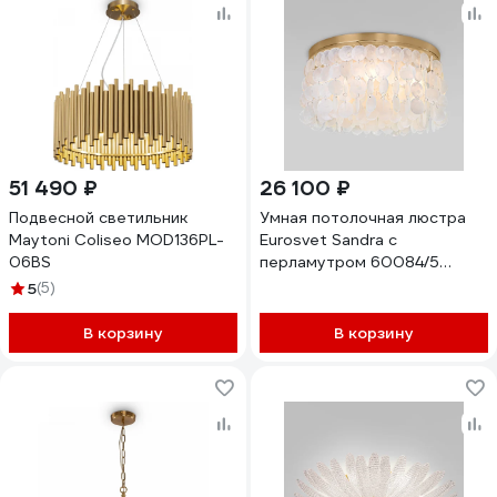
51 490 ₽
26 100 ₽
Подвесной светильник
Умная потолочная люстра
Maytoni Coliseo MOD136PL-
Eurosvet Sandra с
06BS
перламутром 60084/5
латунь/перламутр a071170
5
(5)
В корзину
В корзину