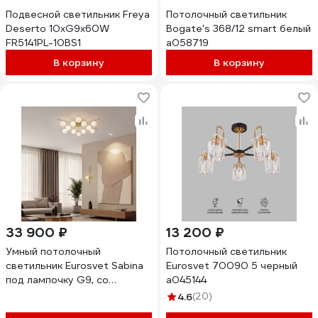
Подвесной светильник Freya
Потолочный светильник
Deserto 10хG9x60W
Bogate's 368/12 smart белый
FR5141PL-10BS1
a058719
В корзину
В корзину
33 900 ₽
13 200 ₽
Умный потолочный
Потолочный светильник
светильник Eurosvet Sabina
Eurosvet 70090 5 черный
под лампочку G9, со
a045144
стеклянными плафонами
4.6
(20)
302001/12 латунь a072017