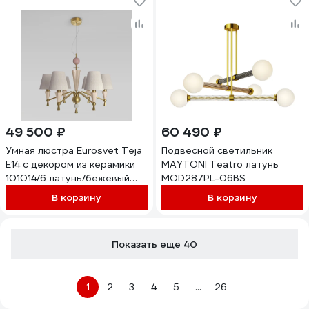
49 500 ₽
60 490 ₽
Умная люстра Eurosvet Teja
Подвесной светильник
E14 с декором из керамики
MAYTONI Teatro латунь
101014/6 латунь/бежевый
MOD287PL-06BS
a072038
В корзину
В корзину
Показать еще 40
1
2
3
4
5
...
26