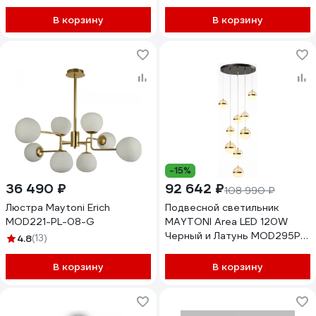
В корзину
В корзину
-15%
36 490 ₽
92 642 ₽
108 990 ₽
Люстра Maytoni Erich
Подвесной светильник
MOD221-PL-08-G
MAYTONI Area LED 120W
Черный и Латунь MOD295PL-
4.8
(13)
L120BBS3K
В корзину
В корзину