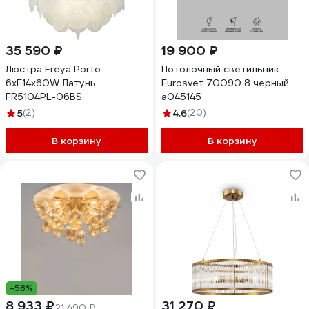
35 590 ₽
19 900 ₽
Люстра Freya Porto
Потолочный светильник
6хE14x60W Латунь
Eurosvet 70090 8 черный
FR5104PL-06BS
a045145
5
(2)
4.6
(20)
В корзину
В корзину
-58%
8 933 ₽
31 270 ₽
21 490 ₽