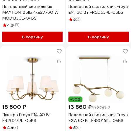
Потолочный светильник
Подвесной светильник Freya
MAYTONI Bolla 4хE27x60 W
E14, 60 Вт FR5053PL-06BS
MOD133CL-04BS
5
(3)
4.8
(13)
В корзину
В корзину
-30%
18 600 ₽
13 860 ₽
19 800 ₽
Люстра Freya E14, 40 Вт
Подвесной светильник Freya
FR2027PL-05BS
E27, 60 Вт FR8014PL-04BS
4.4
(7)
5
(4)